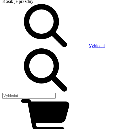
Košík
je prázdný
Vyhledat