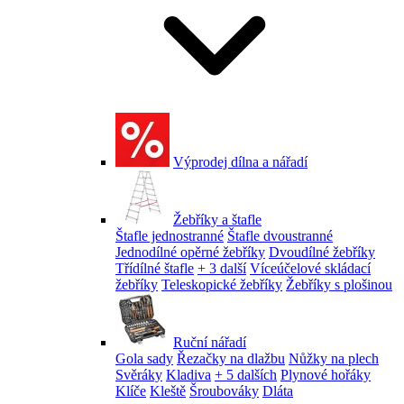
Výprodej dílna a nářadí
Žebříky a štafle
Štafle jednostranné
Štafle dvoustranné
Jednodílné opěrné žebříky
Dvoudílné žebříky
Třídílné štafle
+ 3 další
Víceúčelové skládací
žebříky
Teleskopické žebříky
Žebříky s plošinou
Ruční nářadí
Gola sady
Řezačky na dlažbu
Nůžky na plech
Svěráky
Kladiva
+ 5 dalších
Plynové hořáky
Klíče
Kleště
Šroubováky
Dláta