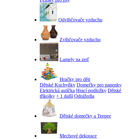
Odvlhčovače vzduchu
Zvlhčovače vzduchu
Lamely na zeď
Hračky pro děti
Dětské Kuchyňky
Domečky pro panenky
Elektrická autíčka
Hrací podložky
Dětské
tříkolky
+ 1 další
Odrážedla
Dětské domečky a Teepee
Mechové dekorace