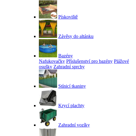
Pískoviště
Závěsy do altánku
Bazény
Nafukovačky
Příslušenství pro bazény
Plážové
osušky
Zahradní sprchy
Stínicí tkaniny
Krycí plachty
Zahradní vozíky