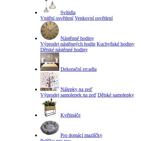
Svítidla
Vnitřní osvětlení
Venkovní osvětlení
Nástěnné hodiny
Výprodej nástěnných hodin
Kuchyňské hodiny
Dětské nástěnné hodiny
Dekorační zrcadla
Nálepky na zeď
Výprodej samolepek na zeď
Dětské samolepky
Květináče
Pro domácí mazlíčky
Pelíšky pro psy