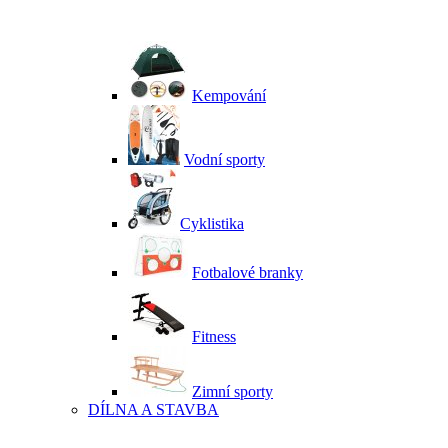
Kempování
Vodní sporty
Cyklistika
Fotbalové branky
Fitness
Zimní sporty
DÍLNA A STAVBA