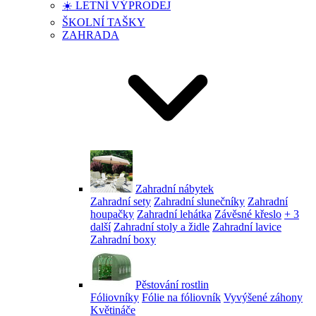
☀️ LETNÍ VÝPRODEJ
ŠKOLNÍ TAŠKY
ZAHRADA
Zahradní nábytek
Zahradní sety
Zahradní slunečníky
Zahradní
houpačky
Zahradní lehátka
Závěsné křeslo
+ 3
další
Zahradní stoly a židle
Zahradní lavice
Zahradní boxy
Pěstování rostlin
Fóliovníky
Fólie na fóliovník
Vyvýšené záhony
Květináče