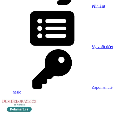
Přihlásit
Vytvořit účet
Zapomenuté
heslo