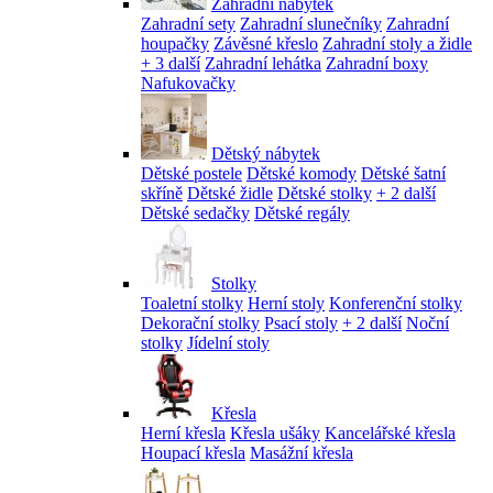
Zahradní nábytek
Zahradní sety
Zahradní slunečníky
Zahradní
houpačky
Závěsné křeslo
Zahradní stoly a židle
+ 3 další
Zahradní lehátka
Zahradní boxy
Nafukovačky
Dětský nábytek
Dětské postele
Dětské komody
Dětské šatní
skříně
Dětské židle
Dětské stolky
+ 2 další
Dětské sedačky
Dětské regály
Stolky
Toaletní stolky
Herní stoly
Konferenční stolky
Dekorační stolky
Psací stoly
+ 2 další
Noční
stolky
Jídelní stoly
Křesla
Herní křesla
Křesla ušáky
Kancelářské křesla
Houpací křesla
Masážní křesla