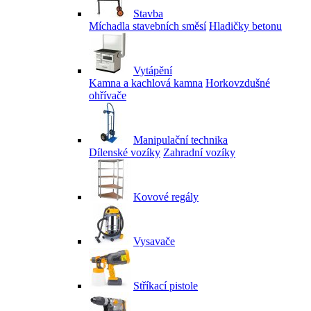
Stavba
Míchadla stavebních směsí
Hladičky betonu
Vytápění
Kamna a kachlová kamna
Horkovzdušné
ohřívače
Manipulační technika
Dílenské vozíky
Zahradní vozíky
Kovové regály
Vysavače
Stříkací pistole