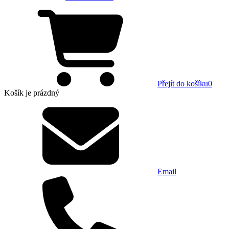
Přejít do košíku
0
Košík
je prázdný
Email