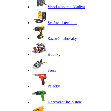
Vrtací a bourací kladiva
Svařovací technika
Rázové utahováky
Hoblíky
Frézy
Páječky
Horkovzdušné pistole