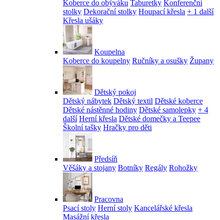
Koberce do obýváku
Taburetky
Konferenční
stolky
Dekorační stolky
Houpací křesla
+ 1 další
Křesla ušáky
Koupelna
Koberce do koupelny
Ručníky a osušky
Župany
Dětský pokoj
Dětský nábytek
Dětský textil
Dětské koberce
Dětské nástěnné hodiny
Dětské samolepky
+ 4
další
Herní křesla
Dětské domečky a Teepee
Školní tašky
Hračky pro děti
Předsíň
Věšáky a stojany
Botníky
Regály
Rohožky
Pracovna
Psací stoly
Herní stoly
Kancelářské křesla
Masážní křesla