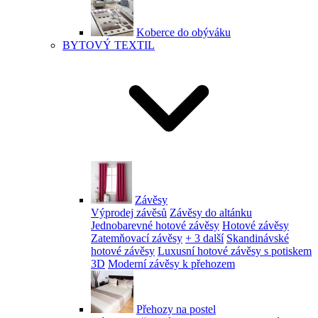
Koberce do obýváku
BYTOVÝ TEXTIL
Závěsy
Výprodej závěsů
Závěsy do altánku
Jednobarevné hotové závěsy
Hotové závěsy
Zatemňovací závěsy
+ 3 další
Skandinávské
hotové závěsy
Luxusní hotové závěsy s potiskem
3D
Moderní závěsy k přehozem
Přehozy na postel