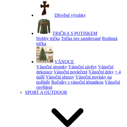
Dřevěné výrobky
TRIČKA S POTISKEM
Hobby trička
Trička pro zamilované
Rodinná
trička
VÁNOCE
Vánoční stromky
Vánoční závěsy
Vánoční
dekorace
Vánoční povlečení
Vánoční deky
+ 4
další
Vánoční ubrusy
Vánoční povlaky na
polštáře
Ručníky s vánoční tématikou
Vánoční
osvětlení
SPORT A OUTDOOR