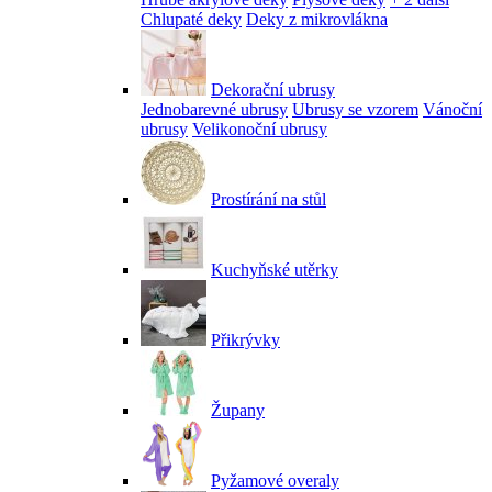
Chlupaté deky
Deky z mikrovlákna
Dekorační ubrusy
Jednobarevné ubrusy
Ubrusy se vzorem
Vánoční
ubrusy
Velikonoční ubrusy
Prostírání na stůl
Kuchyňské utěrky
Přikrývky
Župany
Pyžamové overaly