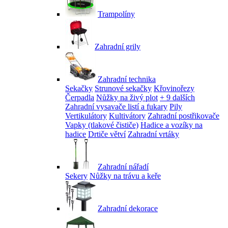
Trampolíny
Zahradní grily
Zahradní technika
Sekačky
Strunové sekačky
Křovinořezy
Čerpadla
Nůžky na živý plot
+ 9 dalších
Zahradní vysavače listí a fukary
Pily
Vertikulátory
Kultivátory
Zahradní postřikovače
Vapky (tlakové čističe)
Hadice a vozíky na
hadice
Drtiče větví
Zahradní vrtáky
Zahradní nářadí
Sekery
Nůžky na trávu a keře
Zahradní dekorace