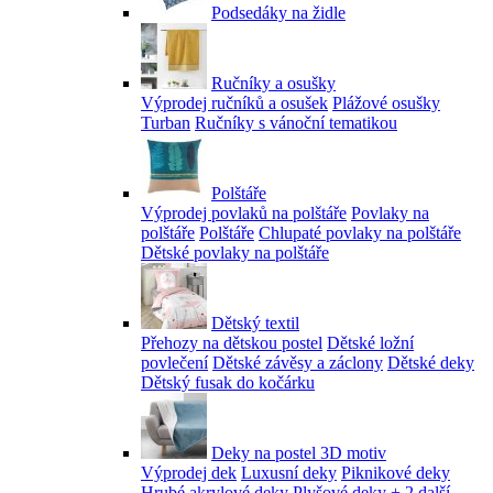
Podsedáky na židle
Ručníky a osušky
Výprodej ručníků a osušek
Plážové osušky
Turban
Ručníky s vánoční tematikou
Polštáře
Výprodej povlaků na polštáře
Povlaky na
polštáře
Polštáře
Chlupaté povlaky na polštáře
Dětské povlaky na polštáře
Dětský textil
Přehozy na dětskou postel
Dětské ložní
povlečení
Dětské závěsy a záclony
Dětské deky
Dětský fusak do kočárku
Deky na postel 3D motiv
Výprodej dek
Luxusní deky
Piknikové deky
Hrubé akrylové deky
Plyšové deky
+ 2 další