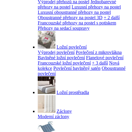
Výprodej přehozů na postel
Jednobarevné
přehozy na postel
Luxusní přehozy na postel
Luxusní oboustranné přehozy na postel
Oboustranné přehozy na postel 3D
+ 2 další
Francouzské přehozy na postel s potiskem
Přehozy na sedací soupravy
Ložní povlečení
Výprodej povlečení
Povlečení z mikrovlákna
Bavlněné ložní povlečení
Flanelové povlečení
Francouzské ložní povlečení
+ 3 další
Nová
kolekce
Povlečení bavlněný satén
Oboustranné
povlečení
Ložní prostěradla
Záclony
Moderní záclony