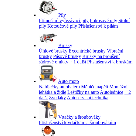
Pily
Přímočaré vyřezávací pily
Pokosové pily
Stolní
pily
Kotoučové pily
Příslušenství k pilám
Brusky
Úhlové brusky
Excentrické brusky
Vibrační
brusky
Pásové brusky
Brusky na broušení
sádrové omítky
+ 1 další
Příslušenství k bruskám
Auto-moto
Nabíječky autobaterií
Měniče napětí
Montážní
lehátka a židle
Leštičky na auto
Autolednice
+ 2
další
Zvedáky
Autoservisní technika
Vrtačky a šroubováky
Příslušenství k vrtačkám a šroubovákům