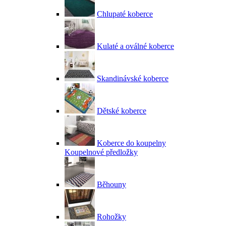
Chlupaté koberce
Kulaté a oválné koberce
Skandinávské koberce
Dětské koberce
Koberce do koupelny
Koupelnové předložky
Běhouny
Rohožky