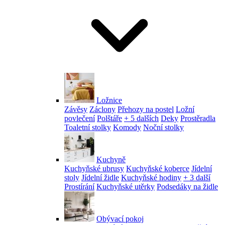
Ložnice
Závěsy
Záclony
Přehozy na postel
Ložní
povlečení
Polštáře
+ 5 dalších
Deky
Prostěradla
Toaletní stolky
Komody
Noční stolky
Kuchyně
Kuchyňské ubrusy
Kuchyňské koberce
Jídelní
stoly
Jídelní židle
Kuchyňské hodiny
+ 3 další
Prostírání
Kuchyňské utěrky
Podsedáky na židle
Obývací pokoj