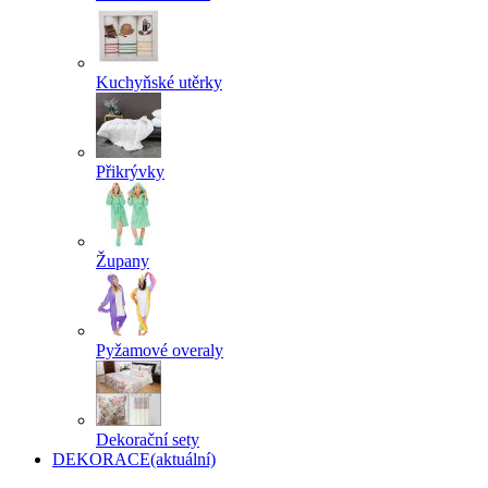
Kuchyňské utěrky
Přikrývky
Župany
Pyžamové overaly
Dekorační sety
DEKORACE
(aktuální)