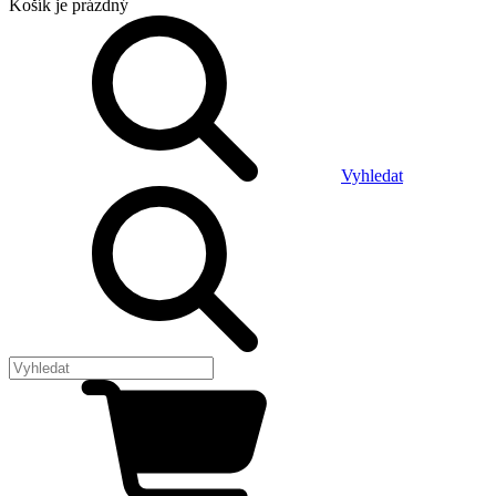
Košík
je prázdný
Vyhledat