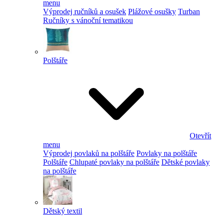
menu
Výprodej ručníků a osušek
Plážové osušky
Turban
Ručníky s vánoční tematikou
Polštáře
Otevřít
menu
Výprodej povlaků na polštáře
Povlaky na polštáře
Polštáře
Chlupaté povlaky na polštáře
Dětské povlaky
na polštáře
Dětský textil