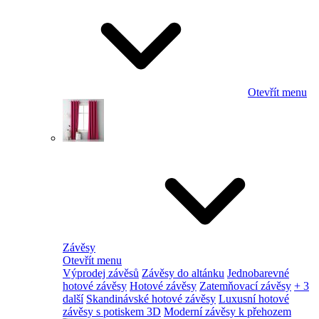
Otevřít menu
Závěsy
Otevřít menu
Výprodej závěsů
Závěsy do altánku
Jednobarevné
hotové závěsy
Hotové závěsy
Zatemňovací závěsy
+ 3
další
Skandinávské hotové závěsy
Luxusní hotové
závěsy s potiskem 3D
Moderní závěsy k přehozem