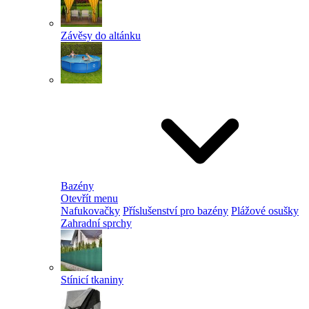
Závěsy do altánku
Bazény
Otevřít menu
Nafukovačky
Příslušenství pro bazény
Plážové osušky
Zahradní sprchy
Stínicí tkaniny