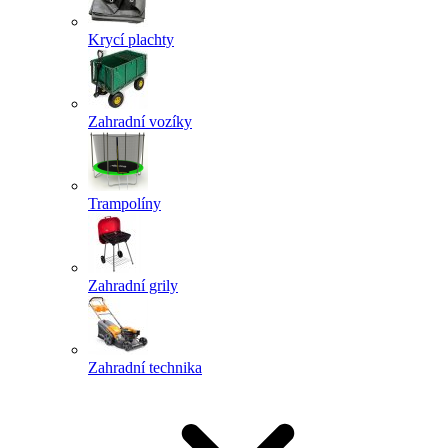
Krycí plachty
Zahradní vozíky
Trampolíny
Zahradní grily
Zahradní technika