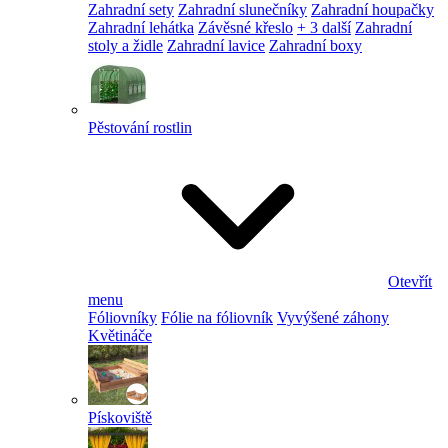
Zahradní sety
Zahradní slunečníky
Zahradní houpačky
Zahradní lehátka
Závěsné křeslo
+ 3 další
Zahradní
stoly a židle
Zahradní lavice
Zahradní boxy
Pěstování rostlin
Otevřít
menu
Fóliovníky
Fólie na fóliovník
Vyvýšené záhony
Květináče
Pískoviště