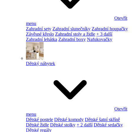
Otevřít
menu
Zahradní sety
Zahradní slunečníky
Zahradní houpačky
Závěsné křeslo
Zahradní stoly a židle
+ 3 další
Zahradní lehátka
Zahradní boxy
Nafukovačky
Dětský nábytek
Otevřít
menu
Dětské postele
Dětské komody
Dětské šatní skříně
Dětské židle
Dětské stolky
+ 2 další
Dětské sedačky
Dětské regály