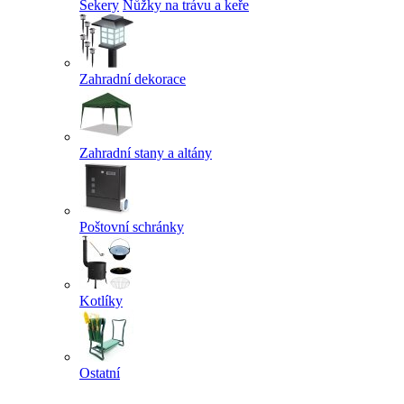
Sekery
Nůžky na trávu a keře
Zahradní dekorace
Zahradní stany a altány
Poštovní schránky
Kotlíky
Ostatní