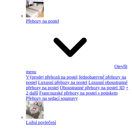
Přehozy na postel
Otevřít
menu
Výprodej přehozů na postel
Jednobarevné přehozy na
postel
Luxusní přehozy na postel
Luxusní oboustranné
přehozy na postel
Oboustranné přehozy na postel 3D
+
2 další
Francouzské přehozy na postel s potiskem
Přehozy na sedací soupravy
Ložní povlečení