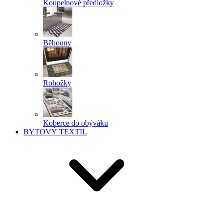
Koupelnové předložky
Běhouny
Rohožky
Koberce do obýváku
BYTOVÝ TEXTIL