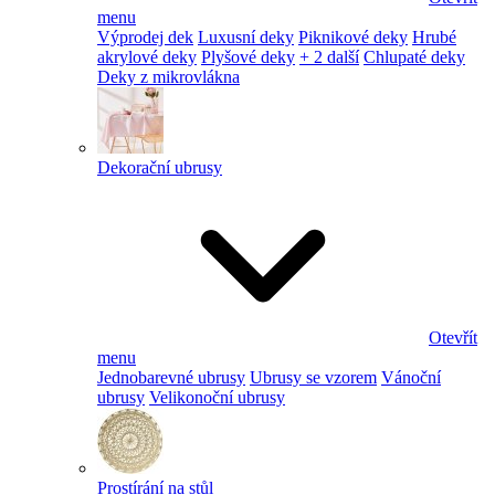
menu
Výprodej dek
Luxusní deky
Piknikové deky
Hrubé
akrylové deky
Plyšové deky
+ 2 další
Chlupaté deky
Deky z mikrovlákna
Dekorační ubrusy
Otevřít
menu
Jednobarevné ubrusy
Ubrusy se vzorem
Vánoční
ubrusy
Velikonoční ubrusy
Prostírání na stůl