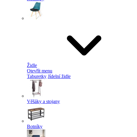
Židle
Otevřít menu
Taburetky
Jídelní židle
Věšáky a stojany
Botníky