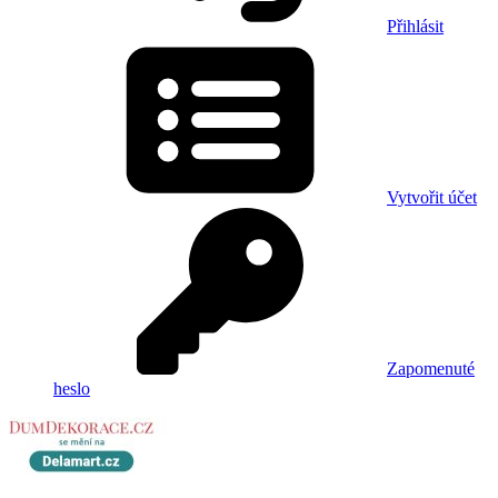
Přihlásit
Vytvořit účet
Zapomenuté
heslo