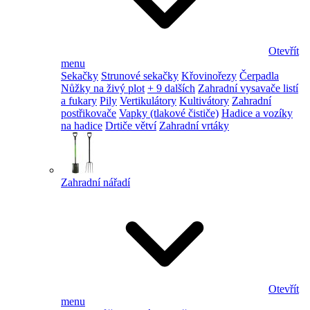
Otevřít
menu
Sekačky
Strunové sekačky
Křovinořezy
Čerpadla
Nůžky na živý plot
+ 9 dalších
Zahradní vysavače listí
a fukary
Pily
Vertikulátory
Kultivátory
Zahradní
postřikovače
Vapky (tlakové čističe)
Hadice a vozíky
na hadice
Drtiče větví
Zahradní vrtáky
Zahradní nářadí
Otevřít
menu