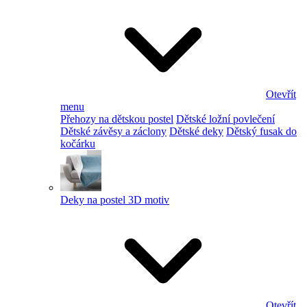
Otevřít
menu
Přehozy na dětskou postel
Dětské ložní povlečení
Dětské závěsy a záclony
Dětské deky
Dětský fusak do
kočárku
Deky na postel 3D motiv
Otevřít