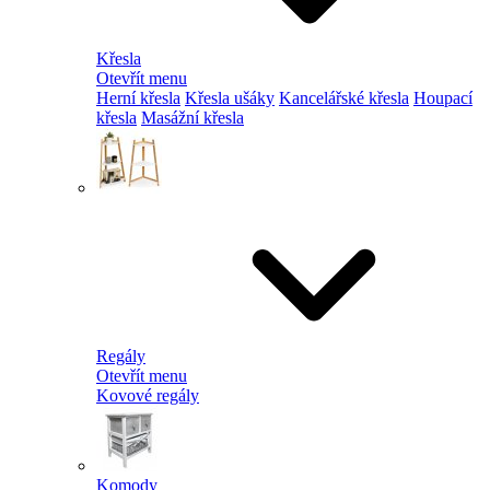
Křesla
Otevřít menu
Herní křesla
Křesla ušáky
Kancelářské křesla
Houpací
křesla
Masážní křesla
Regály
Otevřít menu
Kovové regály
Komody