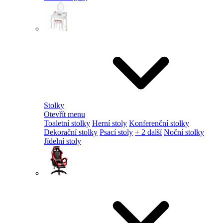
Stolky
Otevřít menu
Toaletní stolky
Herní stoly
Konferenční stolky
Dekorační stolky
Psací stoly
+ 2 další
Noční stolky
Jídelní stoly