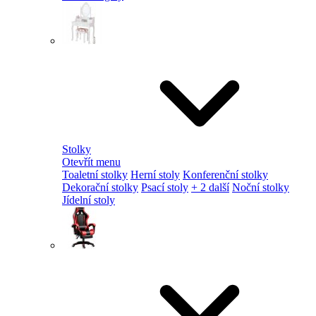
Stolky
Otevřít menu
Toaletní stolky
Herní stoly
Konferenční stolky
Dekorační stolky
Psací stoly
+ 2 další
Noční stolky
Jídelní stoly