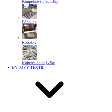
Koupelnové předložky
Běhouny
Rohožky
Koberce do obýváku
BYTOVÝ TEXTIL