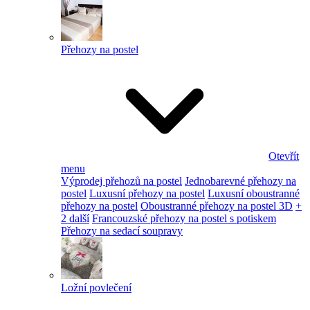
Přehozy na postel
Otevřít
menu
Výprodej přehozů na postel
Jednobarevné přehozy na
postel
Luxusní přehozy na postel
Luxusní oboustranné
přehozy na postel
Oboustranné přehozy na postel 3D
+
2 další
Francouzské přehozy na postel s potiskem
Přehozy na sedací soupravy
Ložní povlečení