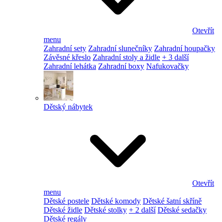
Otevřít
menu
Zahradní sety
Zahradní slunečníky
Zahradní houpačky
Závěsné křeslo
Zahradní stoly a židle
+ 3 další
Zahradní lehátka
Zahradní boxy
Nafukovačky
Dětský nábytek
Otevřít
menu
Dětské postele
Dětské komody
Dětské šatní skříně
Dětské židle
Dětské stolky
+ 2 další
Dětské sedačky
Dětské regály