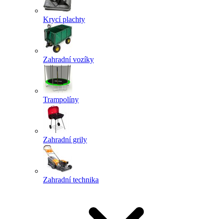
Krycí plachty
Zahradní vozíky
Trampolíny
Zahradní grily
Zahradní technika