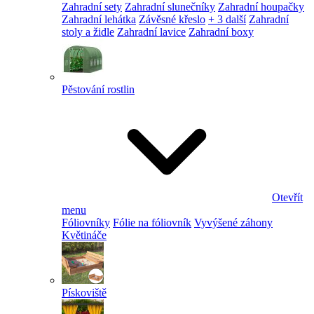
Zahradní sety
Zahradní slunečníky
Zahradní houpačky
Zahradní lehátka
Závěsné křeslo
+ 3 další
Zahradní
stoly a židle
Zahradní lavice
Zahradní boxy
Pěstování rostlin
Otevřít
menu
Fóliovníky
Fólie na fóliovník
Vyvýšené záhony
Květináče
Pískoviště