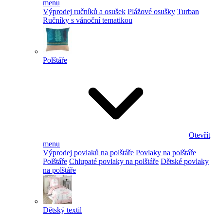
menu
Výprodej ručníků a osušek
Plážové osušky
Turban
Ručníky s vánoční tematikou
Polštáře
Otevřít
menu
Výprodej povlaků na polštáře
Povlaky na polštáře
Polštáře
Chlupaté povlaky na polštáře
Dětské povlaky
na polštáře
Dětský textil