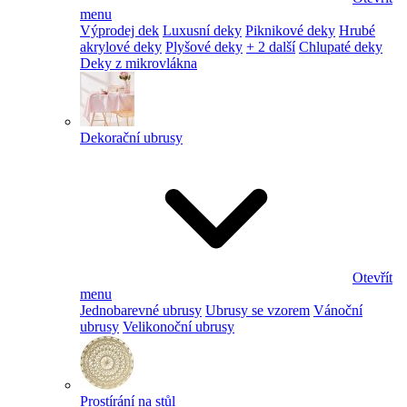
menu
Výprodej dek
Luxusní deky
Piknikové deky
Hrubé
akrylové deky
Plyšové deky
+ 2 další
Chlupaté deky
Deky z mikrovlákna
Dekorační ubrusy
Otevřít
menu
Jednobarevné ubrusy
Ubrusy se vzorem
Vánoční
ubrusy
Velikonoční ubrusy
Prostírání na stůl