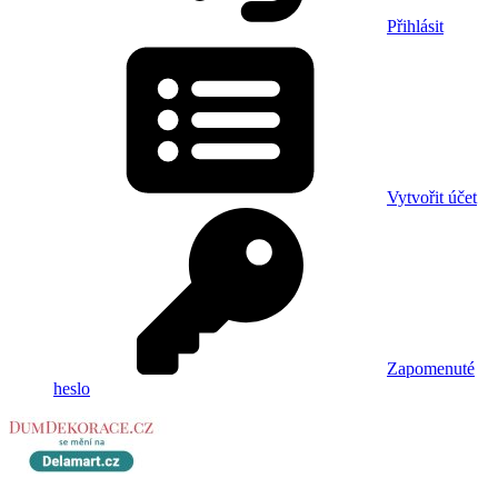
Přihlásit
Vytvořit účet
Zapomenuté
heslo