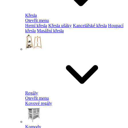
Křesla
Otevřít menu
Herní křesla
Křesla ušáky
Kancelářské křesla
Houpací
křesla
Masážní křesla
Regály
Otevřít menu
Kovové regály
Komody