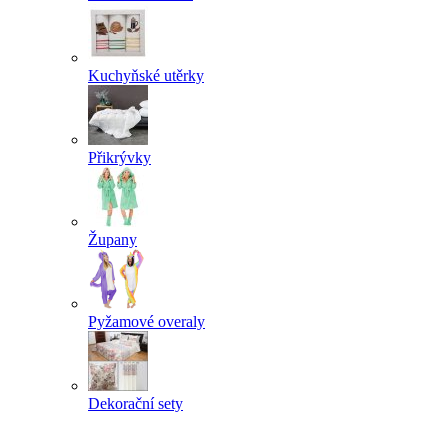
Kuchyňské utěrky
Přikrývky
Župany
Pyžamové overaly
Dekorační sety