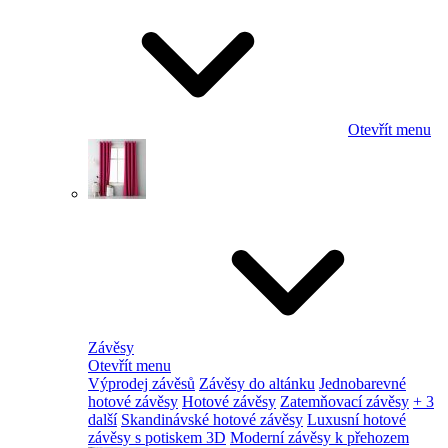
Otevřít menu
Závěsy
Otevřít menu
Výprodej závěsů
Závěsy do altánku
Jednobarevné
hotové závěsy
Hotové závěsy
Zatemňovací závěsy
+ 3
další
Skandinávské hotové závěsy
Luxusní hotové
závěsy s potiskem 3D
Moderní závěsy k přehozem