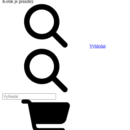
Košík
je prázdný
Vyhledat