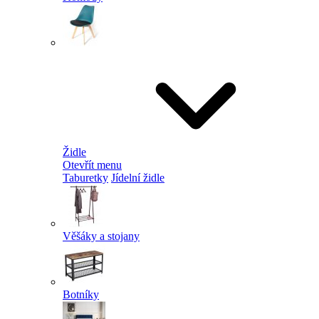
Židle
Otevřít menu
Taburetky
Jídelní židle
Věšáky a stojany
Botníky