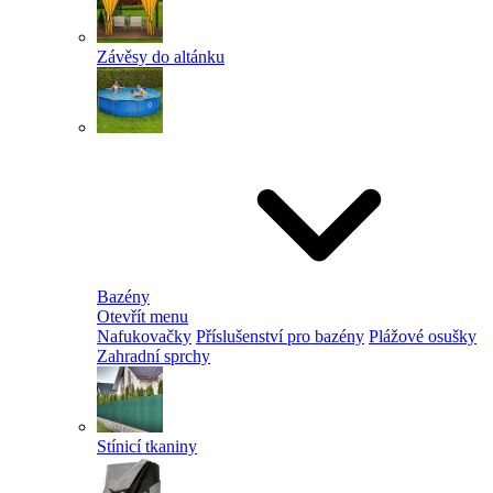
Závěsy do altánku
Bazény
Otevřít menu
Nafukovačky
Příslušenství pro bazény
Plážové osušky
Zahradní sprchy
Stínicí tkaniny