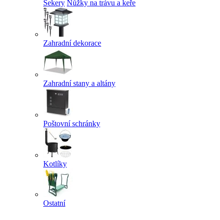
Sekery
Nůžky na trávu a keře
Zahradní dekorace
Zahradní stany a altány
Poštovní schránky
Kotlíky
Ostatní