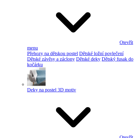
Otevřít
menu
Přehozy na dětskou postel
Dětské ložní povlečení
Dětské závěsy a záclony
Dětské deky
Dětský fusak do
kočárku
Deky na postel 3D motiv
Otevřít