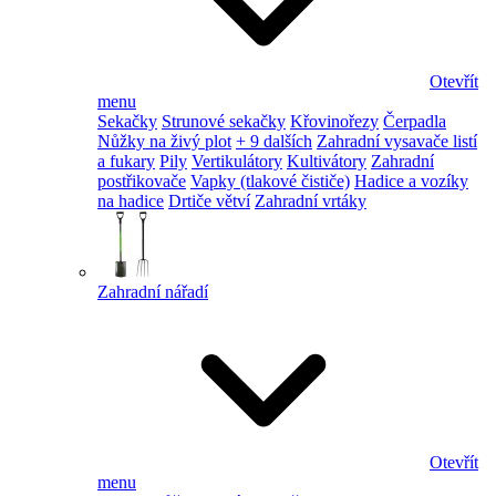
Otevřít
menu
Sekačky
Strunové sekačky
Křovinořezy
Čerpadla
Nůžky na živý plot
+ 9 dalších
Zahradní vysavače listí
a fukary
Pily
Vertikulátory
Kultivátory
Zahradní
postřikovače
Vapky (tlakové čističe)
Hadice a vozíky
na hadice
Drtiče větví
Zahradní vrtáky
Zahradní nářadí
Otevřít
menu