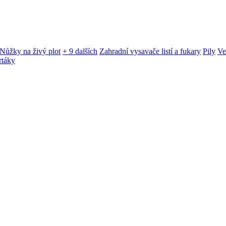
Nůžky na živý plot
+ 9 dalších
Zahradní vysavače listí a fukary
Pily
Ve
rtáky