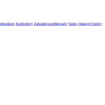
rtikulátory
Kultivátory
Zahradní postřikovače
Vapky (tlakové čističe)