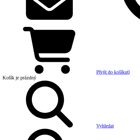
Přejít do košíku
0
Košík
je prázdný
Vyhledat