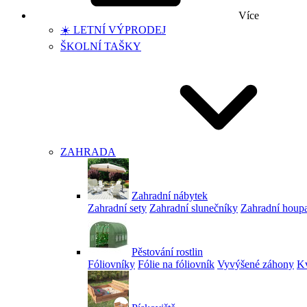
Více
☀️ LETNÍ VÝPRODEJ
ŠKOLNÍ TAŠKY
ZAHRADA
Zahradní nábytek
Zahradní sety
Zahradní slunečníky
Zahradní houp
Pěstování rostlin
Fóliovníky
Fólie na fóliovník
Vyvýšené záhony
Kv