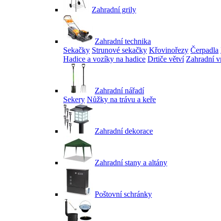
Zahradní grily
Zahradní technika
Sekačky
Strunové sekačky
Křovinořezy
Čerpadla
Hadice a vozíky na hadice
Drtiče větví
Zahradní v
Zahradní nářadí
Sekery
Nůžky na trávu a keře
Zahradní dekorace
Zahradní stany a altány
Poštovní schránky