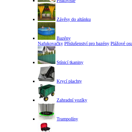
Pískoviště
Závěsy do altánku
Bazény
Nafukovačky
Příslušenství pro bazény
Plážové os
Stínicí tkaniny
Krycí plachty
Zahradní vozíky
Trampolíny