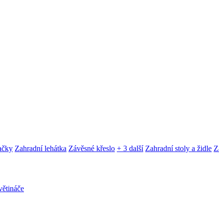
ačky
Zahradní lehátka
Závěsné křeslo
+ 3 další
Zahradní stoly a židle
Z
ětináče