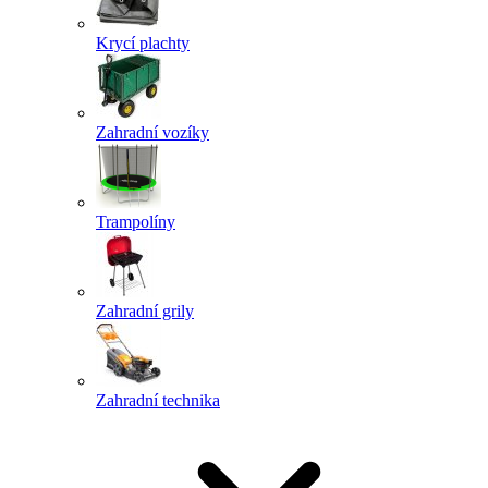
Krycí plachty
Zahradní vozíky
Trampolíny
Zahradní grily
Zahradní technika