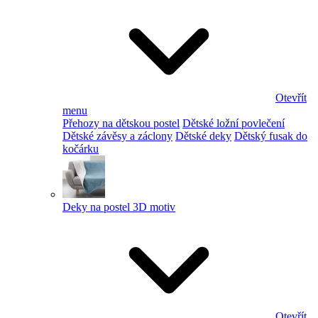
Otevřít
menu
Přehozy na dětskou postel
Dětské ložní povlečení
Dětské závěsy a záclony
Dětské deky
Dětský fusak do
kočárku
Deky na postel 3D motiv
Otevřít