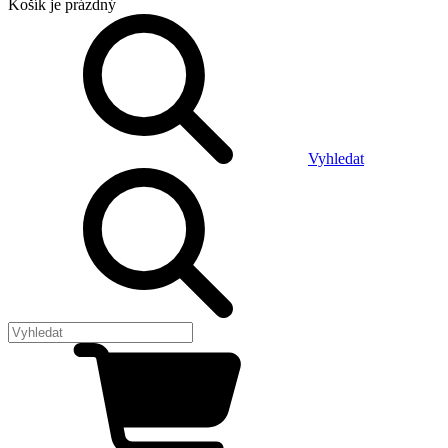
Košík
je prázdný
Vyhledat