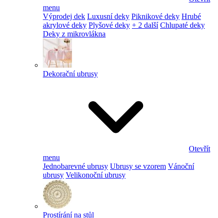
menu
Výprodej dek
Luxusní deky
Piknikové deky
Hrubé
akrylové deky
Plyšové deky
+ 2 další
Chlupaté deky
Deky z mikrovlákna
Dekorační ubrusy
Otevřít
menu
Jednobarevné ubrusy
Ubrusy se vzorem
Vánoční
ubrusy
Velikonoční ubrusy
Prostírání na stůl