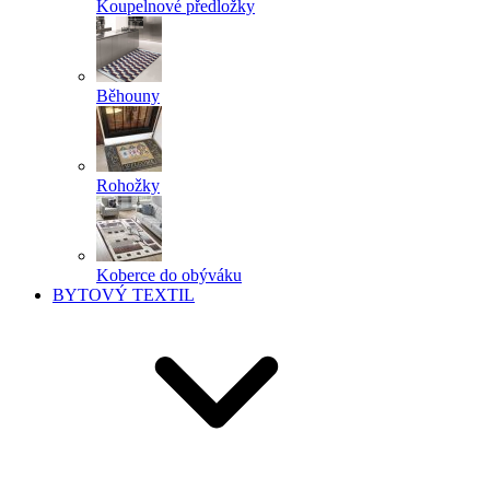
Koupelnové předložky
Běhouny
Rohožky
Koberce do obýváku
BYTOVÝ TEXTIL