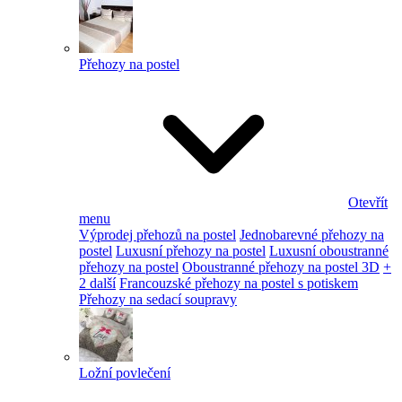
Přehozy na postel
Otevřít
menu
Výprodej přehozů na postel
Jednobarevné přehozy na
postel
Luxusní přehozy na postel
Luxusní oboustranné
přehozy na postel
Oboustranné přehozy na postel 3D
+
2 další
Francouzské přehozy na postel s potiskem
Přehozy na sedací soupravy
Ložní povlečení