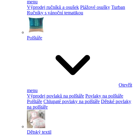
menu
Výprodej ručníků a osušek
Plážové osušky
Turban
Ručníky s vánoční tematikou
Polštáře
Otevřít
menu
Výprodej povlaků na polštáře
Povlaky na polštáře
Polštáře
Chlupaté povlaky na polštáře
Dětské povlaky
na polštáře
Dětský textil