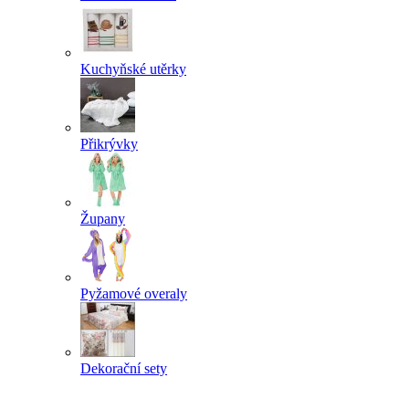
Kuchyňské utěrky
Přikrývky
Župany
Pyžamové overaly
Dekorační sety