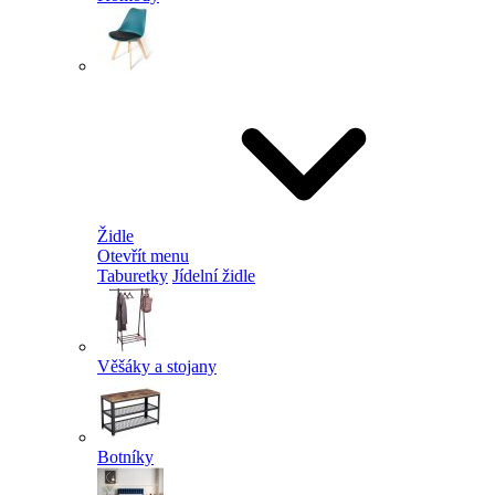
Židle
Otevřít menu
Taburetky
Jídelní židle
Věšáky a stojany
Botníky