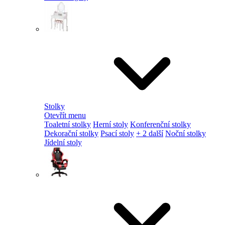
Stolky
Otevřít menu
Toaletní stolky
Herní stoly
Konferenční stolky
Dekorační stolky
Psací stoly
+ 2 další
Noční stolky
Jídelní stoly