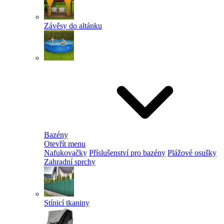
Závěsy do altánku
Bazény
Otevřít menu
Nafukovačky
Příslušenství pro bazény
Plážové osušky
Zahradní sprchy
Stínicí tkaniny