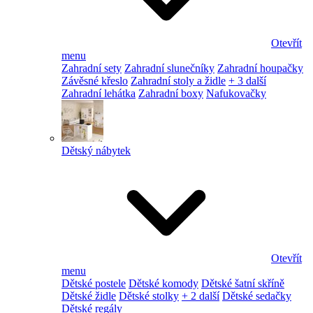
Otevřít
menu
Zahradní sety
Zahradní slunečníky
Zahradní houpačky
Závěsné křeslo
Zahradní stoly a židle
+ 3 další
Zahradní lehátka
Zahradní boxy
Nafukovačky
Dětský nábytek
Otevřít
menu
Dětské postele
Dětské komody
Dětské šatní skříně
Dětské židle
Dětské stolky
+ 2 další
Dětské sedačky
Dětské regály