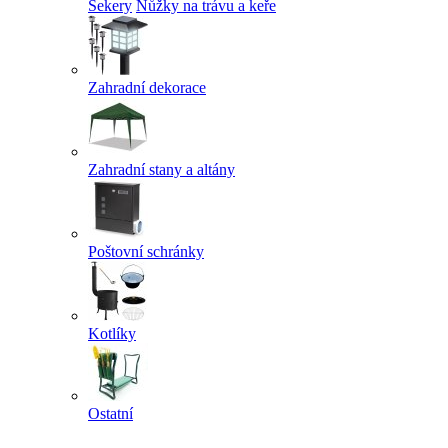
Sekery
Nůžky na trávu a keře
Zahradní dekorace
Zahradní stany a altány
Poštovní schránky
Kotlíky
Ostatní