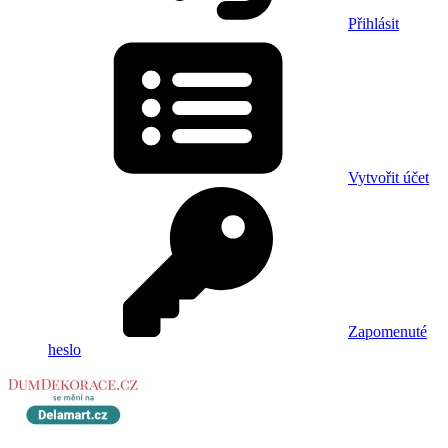
Přihlásit
Vytvořit účet
Zapomenuté
heslo