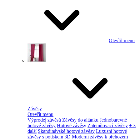
Otevřít menu
Závěsy
Otevřít menu
Výprodej závěsů
Závěsy do altánku
Jednobarevné
hotové závěsy
Hotové závěsy
Zatemňovací závěsy
+ 3
další
Skandinávské hotové závěsy
Luxusní hotové
závěsy s potiskem 3D
Moderní závěsy k přehozem