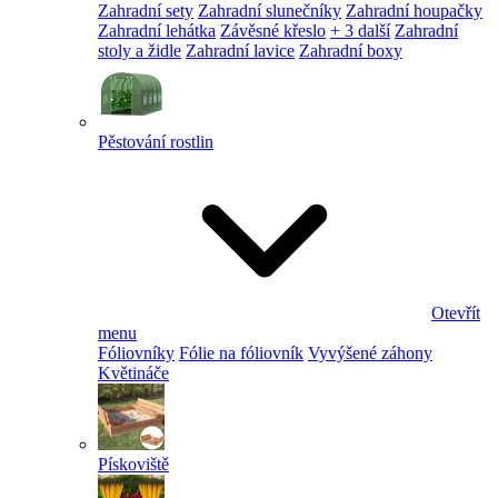
Zahradní sety
Zahradní slunečníky
Zahradní houpačky
Zahradní lehátka
Závěsné křeslo
+ 3 další
Zahradní
stoly a židle
Zahradní lavice
Zahradní boxy
Pěstování rostlin
Otevřít
menu
Fóliovníky
Fólie na fóliovník
Vyvýšené záhony
Květináče
Pískoviště