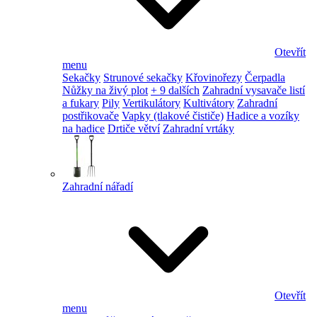
Otevřít
menu
Sekačky
Strunové sekačky
Křovinořezy
Čerpadla
Nůžky na živý plot
+ 9 dalších
Zahradní vysavače listí
a fukary
Pily
Vertikulátory
Kultivátory
Zahradní
postřikovače
Vapky (tlakové čističe)
Hadice a vozíky
na hadice
Drtiče větví
Zahradní vrtáky
Zahradní nářadí
Otevřít
menu