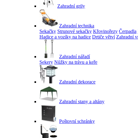
Zahradní grily
Zahradní technika
Sekačky
Strunové sekačky
Křovinořezy
Čerpadla
Hadice a vozíky na hadice
Drtiče větví
Zahradní v
Zahradní nářadí
Sekery
Nůžky na trávu a keře
Zahradní dekorace
Zahradní stany a altány
Poštovní schránky