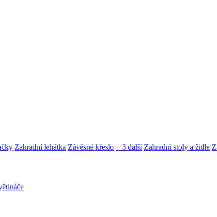
ačky
Zahradní lehátka
Závěsné křeslo
+ 3 další
Zahradní stoly a židle
Z
ětináče