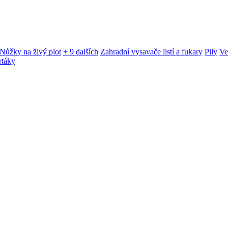
Nůžky na živý plot
+ 9 dalších
Zahradní vysavače listí a fukary
Pily
Ve
rtáky