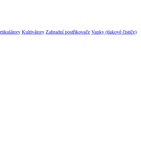
rtikulátory
Kultivátory
Zahradní postřikovače
Vapky (tlakové čističe)