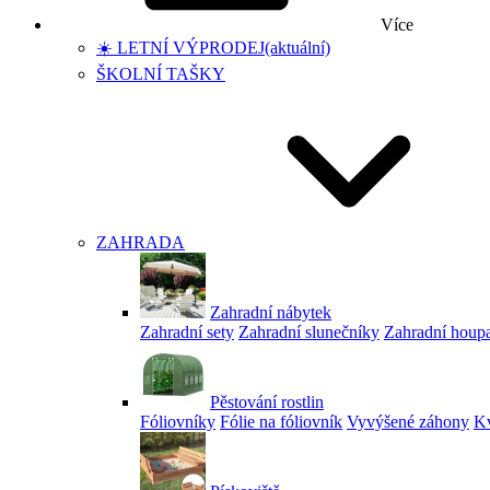
Více
☀️ LETNÍ VÝPRODEJ
(aktuální)
ŠKOLNÍ TAŠKY
ZAHRADA
Zahradní nábytek
Zahradní sety
Zahradní slunečníky
Zahradní houp
Pěstování rostlin
Fóliovníky
Fólie na fóliovník
Vyvýšené záhony
Kv