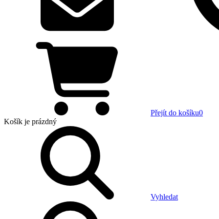
Přejít do košíku
0
Košík
je prázdný
Vyhledat