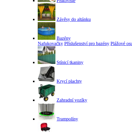
Pískoviště
Závěsy do altánku
Bazény
Nafukovačky
Příslušenství pro bazény
Plážové os
Stínicí tkaniny
Krycí plachty
Zahradní vozíky
Trampolíny