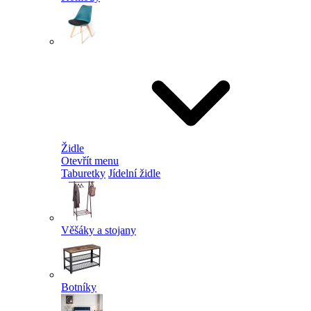
Židle
Otevřít menu
Taburetky
Jídelní židle
Věšáky a stojany
Botníky