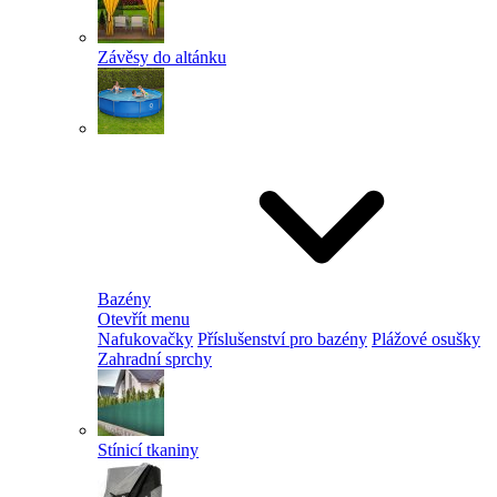
Závěsy do altánku
Bazény
Otevřít menu
Nafukovačky
Příslušenství pro bazény
Plážové osušky
Zahradní sprchy
Stínicí tkaniny