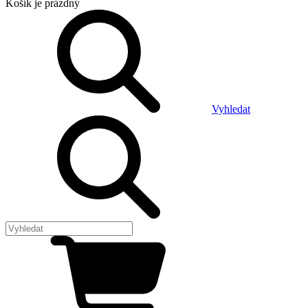
Košík
je prázdný
Vyhledat