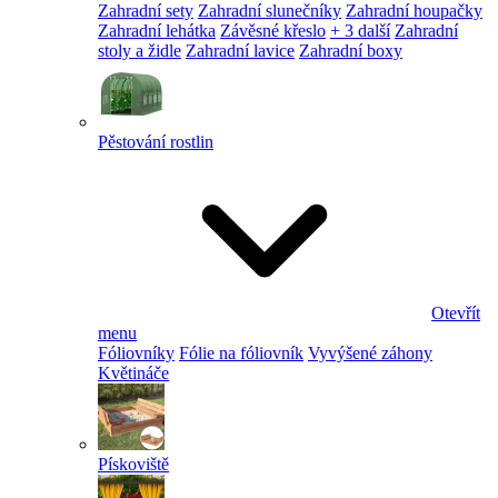
Zahradní sety
Zahradní slunečníky
Zahradní houpačky
Zahradní lehátka
Závěsné křeslo
+ 3 další
Zahradní
stoly a židle
Zahradní lavice
Zahradní boxy
Pěstování rostlin
Otevřít
menu
Fóliovníky
Fólie na fóliovník
Vyvýšené záhony
Květináče
Pískoviště