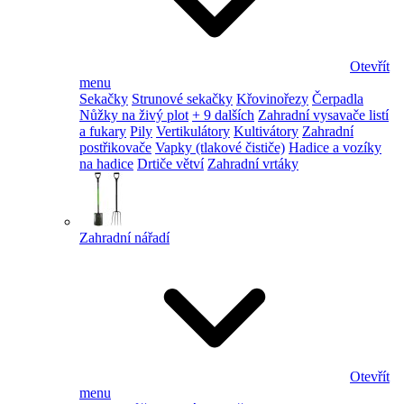
Otevřít
menu
Sekačky
Strunové sekačky
Křovinořezy
Čerpadla
Nůžky na živý plot
+ 9 dalších
Zahradní vysavače listí
a fukary
Pily
Vertikulátory
Kultivátory
Zahradní
postřikovače
Vapky (tlakové čističe)
Hadice a vozíky
na hadice
Drtiče větví
Zahradní vrtáky
Zahradní nářadí
Otevřít
menu