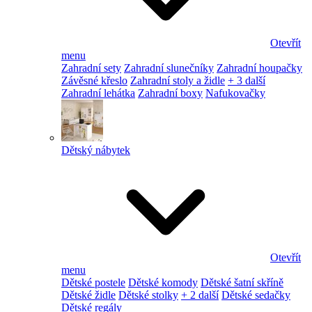
Otevřít
menu
Zahradní sety
Zahradní slunečníky
Zahradní houpačky
Závěsné křeslo
Zahradní stoly a židle
+ 3 další
Zahradní lehátka
Zahradní boxy
Nafukovačky
Dětský nábytek
Otevřít
menu
Dětské postele
Dětské komody
Dětské šatní skříně
Dětské židle
Dětské stolky
+ 2 další
Dětské sedačky
Dětské regály