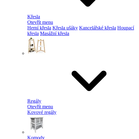
Křesla
Otevřít menu
Herní křesla
Křesla ušáky
Kancelářské křesla
Houpací
křesla
Masážní křesla
Regály
Otevřít menu
Kovové regály
Komody