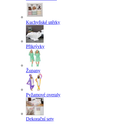
Kuchyňské utěrky
Přikrývky
Župany
Pyžamové overaly
Dekorační sety