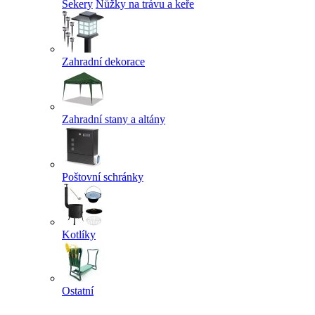
Sekery
Nůžky na trávu a keře
Zahradní dekorace
Zahradní stany a altány
Poštovní schránky
Kotlíky
Ostatní