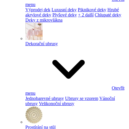
menu
Výprodej dek
Luxusní deky
Piknikové deky
Hrubé
akrylové deky
Plyšové deky
+ 2 další
Chlupaté deky
Deky z mikrovlákna
Dekorační ubrusy
Otevřít
menu
Jednobarevné ubrusy
Ubrusy se vzorem
Vánoční
ubrusy
Velikonoční ubrusy
Prostírání na stůl