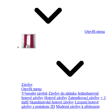
Otevřít menu
Závěsy
Otevřít menu
Výprodej závěsů
Závěsy do altánku
Jednobarevné
hotové závěsy
Hotové závěsy
Zatemňovací závěsy
+ 3
další
Skandinávské hotové závěsy
Luxusní hotové
závěsy s potiskem 3D
Moderní závěsy k přehozem