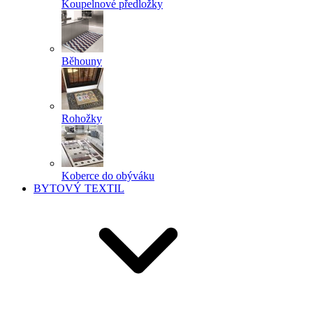
Koupelnové předložky
Běhouny
Rohožky
Koberce do obýváku
BYTOVÝ TEXTIL