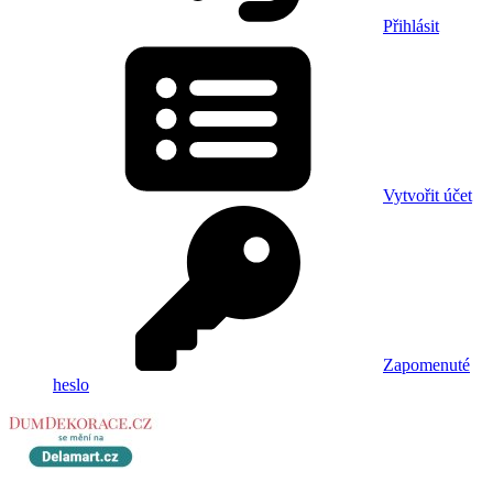
Přihlásit
Vytvořit účet
Zapomenuté
heslo