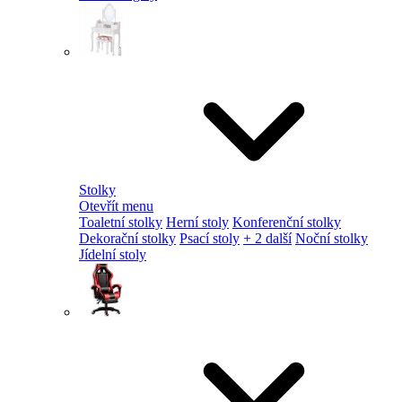
Stolky
Otevřít menu
Toaletní stolky
Herní stoly
Konferenční stolky
Dekorační stolky
Psací stoly
+ 2 další
Noční stolky
Jídelní stoly