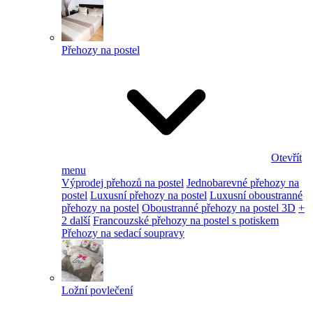
Přehozy na postel
Otevřít
menu
Výprodej přehozů na postel
Jednobarevné přehozy na
postel
Luxusní přehozy na postel
Luxusní oboustranné
přehozy na postel
Oboustranné přehozy na postel 3D
+
2 další
Francouzské přehozy na postel s potiskem
Přehozy na sedací soupravy
Ložní povlečení