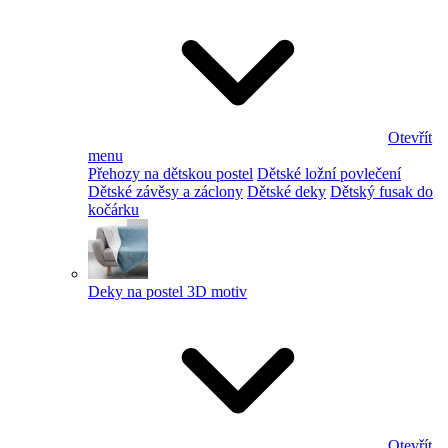
Otevřít
menu
Přehozy na dětskou postel
Dětské ložní povlečení
Dětské závěsy a záclony
Dětské deky
Dětský fusak do
kočárku
Deky na postel 3D motiv
Otevřít