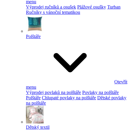
menu
Výprodej ručníků a osušek
Plážové osušky
Turban
Ručníky s vánoční tematikou
Polštáře
Otevřít
menu
Výprodej povlaků na polštáře
Povlaky na polštáře
Polštáře
Chlupaté povlaky na polštáře
Dětské povlaky
na polštáře
Dětský textil