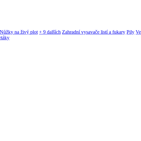
Nůžky na živý plot
+ 9 dalších
Zahradní vysavače listí a fukary
Pily
Ve
rtáky