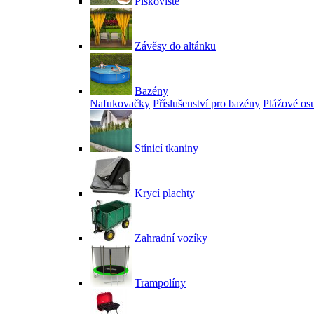
Pískoviště
Závěsy do altánku
Bazény
Nafukovačky
Příslušenství pro bazény
Plážové os
Stínicí tkaniny
Krycí plachty
Zahradní vozíky
Trampolíny