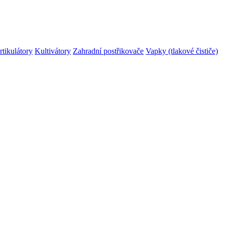
rtikulátory
Kultivátory
Zahradní postřikovače
Vapky (tlakové čističe)