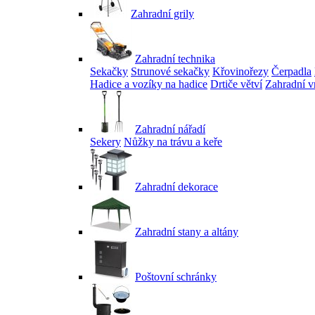
Zahradní grily
Zahradní technika
Sekačky
Strunové sekačky
Křovinořezy
Čerpadla
Hadice a vozíky na hadice
Drtiče větví
Zahradní v
Zahradní nářadí
Sekery
Nůžky na trávu a keře
Zahradní dekorace
Zahradní stany a altány
Poštovní schránky