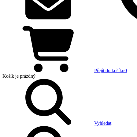
Přejít do košíku
0
Košík
je prázdný
Vyhledat