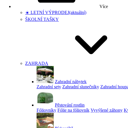
Více
☀️ LETNÍ VÝPRODEJ
(aktuální)
ŠKOLNÍ TAŠKY
ZAHRADA
Zahradní nábytek
Zahradní sety
Zahradní slunečníky
Zahradní houp
Pěstování rostlin
Fóliovníky
Fólie na fóliovník
Vyvýšené záhony
Kv