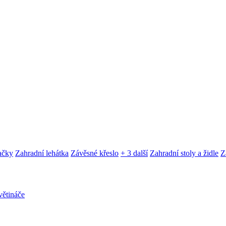
ačky
Zahradní lehátka
Závěsné křeslo
+ 3 další
Zahradní stoly a židle
Z
ětináče