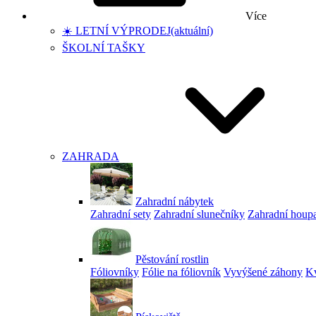
Více
☀️ LETNÍ VÝPRODEJ
(aktuální)
ŠKOLNÍ TAŠKY
ZAHRADA
Zahradní nábytek
Zahradní sety
Zahradní slunečníky
Zahradní houp
Pěstování rostlin
Fóliovníky
Fólie na fóliovník
Vyvýšené záhony
Kv