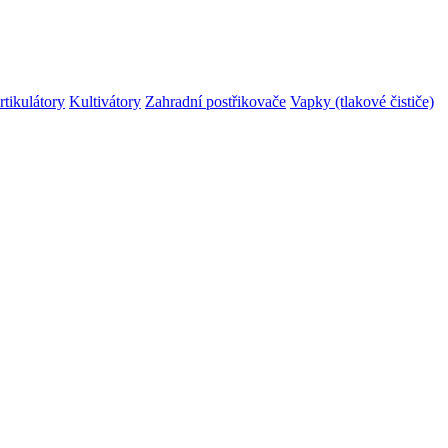
rtikulátory
Kultivátory
Zahradní postřikovače
Vapky (tlakové čističe)