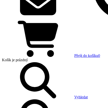
Přejít do košíku
0
Košík
je prázdný
Vyhledat