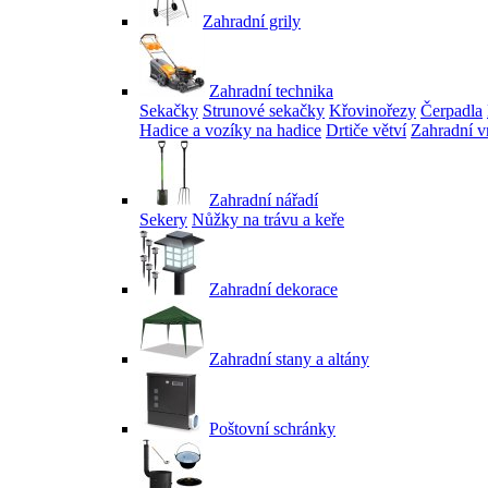
Zahradní grily
Zahradní technika
Sekačky
Strunové sekačky
Křovinořezy
Čerpadla
Hadice a vozíky na hadice
Drtiče větví
Zahradní v
Zahradní nářadí
Sekery
Nůžky na trávu a keře
Zahradní dekorace
Zahradní stany a altány
Poštovní schránky