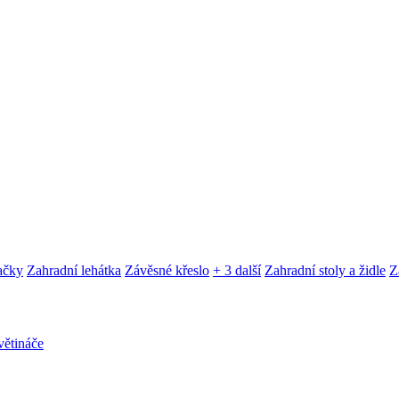
ačky
Zahradní lehátka
Závěsné křeslo
+ 3 další
Zahradní stoly a židle
Z
ětináče