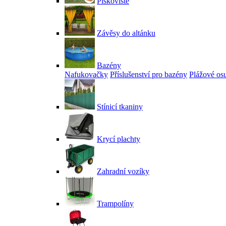
Pískoviště
Závěsy do altánku
Bazény
Nafukovačky
Příslušenství pro bazény
Plážové os
Stínicí tkaniny
Krycí plachty
Zahradní vozíky
Trampolíny