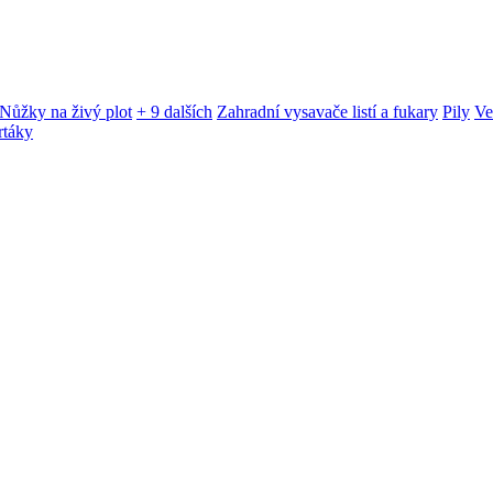
Nůžky na živý plot
+ 9 dalších
Zahradní vysavače listí a fukary
Pily
Ve
rtáky