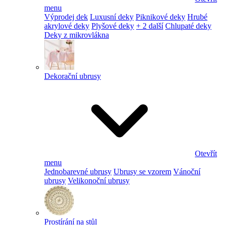
menu
Výprodej dek
Luxusní deky
Piknikové deky
Hrubé
akrylové deky
Plyšové deky
+ 2 další
Chlupaté deky
Deky z mikrovlákna
Dekorační ubrusy
Otevřít
menu
Jednobarevné ubrusy
Ubrusy se vzorem
Vánoční
ubrusy
Velikonoční ubrusy
Prostírání na stůl