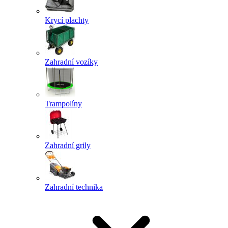
Krycí plachty
Zahradní vozíky
Trampolíny
Zahradní grily
Zahradní technika