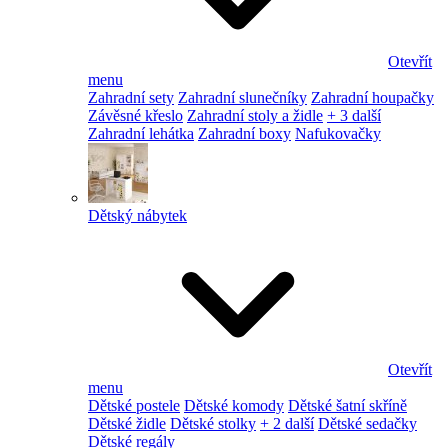
Otevřít
menu
Zahradní sety
Zahradní slunečníky
Zahradní houpačky
Závěsné křeslo
Zahradní stoly a židle
+ 3 další
Zahradní lehátka
Zahradní boxy
Nafukovačky
Dětský nábytek
Otevřít
menu
Dětské postele
Dětské komody
Dětské šatní skříně
Dětské židle
Dětské stolky
+ 2 další
Dětské sedačky
Dětské regály