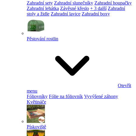
Zahradní sety
Zahradní slunečníky
Zahradní houpačky
Zahradní lehátka
Závěsné křeslo
+ 3 další
Zahradní
stoly a židle
Zahradní lavice
Zahradní boxy
Pěstování rostlin
Otevřít
menu
Fóliovníky
Fólie na fóliovník
Vyvýšené záhony
Květináče
Pískoviště