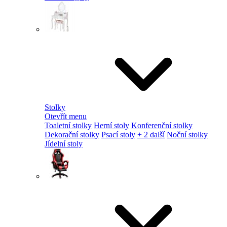
Stolky
Otevřít menu
Toaletní stolky
Herní stoly
Konferenční stolky
Dekorační stolky
Psací stoly
+ 2 další
Noční stolky
Jídelní stoly