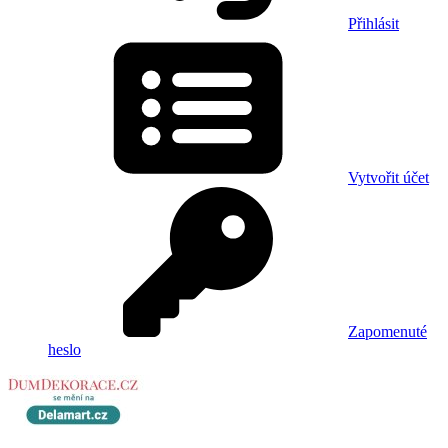
Přihlásit
Vytvořit účet
Zapomenuté
heslo