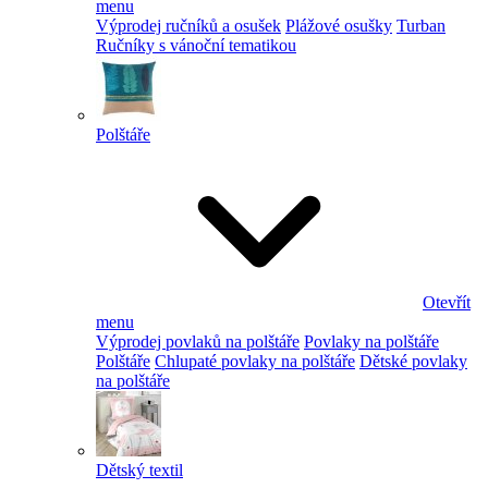
menu
Výprodej ručníků a osušek
Plážové osušky
Turban
Ručníky s vánoční tematikou
Polštáře
Otevřít
menu
Výprodej povlaků na polštáře
Povlaky na polštáře
Polštáře
Chlupaté povlaky na polštáře
Dětské povlaky
na polštáře
Dětský textil