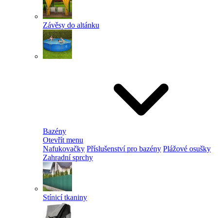
Závěsy do altánku
Bazény
Otevřít menu
Nafukovačky
Příslušenství pro bazény
Plážové osušky
Zahradní sprchy
Stínicí tkaniny