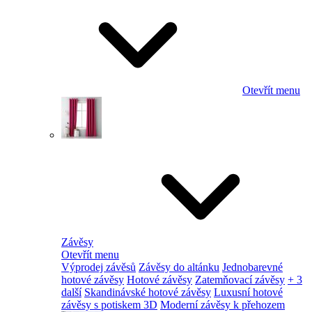
Otevřít menu
Závěsy
Otevřít menu
Výprodej závěsů
Závěsy do altánku
Jednobarevné
hotové závěsy
Hotové závěsy
Zatemňovací závěsy
+ 3
další
Skandinávské hotové závěsy
Luxusní hotové
závěsy s potiskem 3D
Moderní závěsy k přehozem