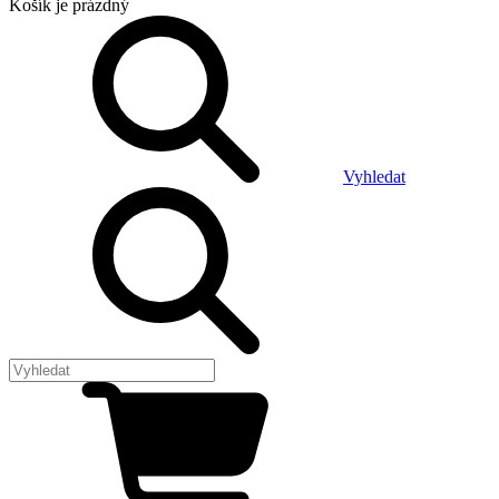
Košík
je prázdný
Vyhledat