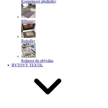
Koupelnové předložky
Běhouny
Rohožky
Koberce do obýváku
BYTOVÝ TEXTIL