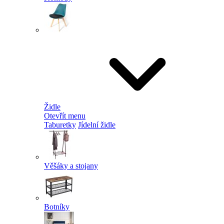
Židle
Otevřít menu
Taburetky
Jídelní židle
Věšáky a stojany
Botníky