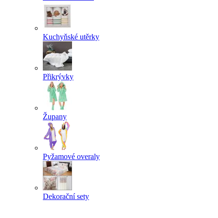
Kuchyňské utěrky
Přikrývky
Župany
Pyžamové overaly
Dekorační sety