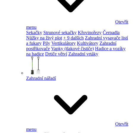
Otevřít
menu
Sekačky
Strunové sekačky
Křovinořezy
Čerpadla
Nůžky na živý plot
+ 9 dalších
Zahradní vysavače listí
a fukary
Pily
Vertikulátory
Kultivátory
Zahradní
postřikovače
Vapky (tlakové čističe)
Hadice a vozíky
na hadice
Drtiče větví
Zahradní vrtáky
Zahradní nářadí
Otevřít
menu