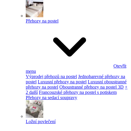
Přehozy na postel
Otevřít
menu
Výprodej přehozů na postel
Jednobarevné přehozy na
postel
Luxusní přehozy na postel
Luxusní oboustranné
přehozy na postel
Oboustranné přehozy na postel 3D
+
2 další
Francouzské přehozy na postel s potiskem
Přehozy na sedací soupravy
Ložní povlečení