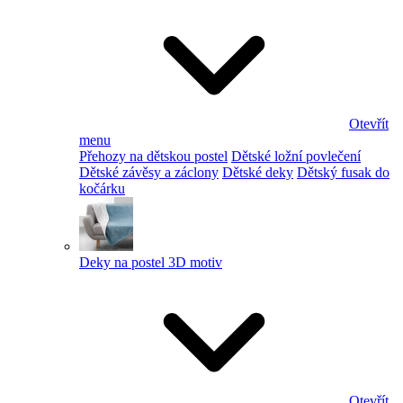
Otevřít
menu
Přehozy na dětskou postel
Dětské ložní povlečení
Dětské závěsy a záclony
Dětské deky
Dětský fusak do
kočárku
Deky na postel 3D motiv
Otevřít