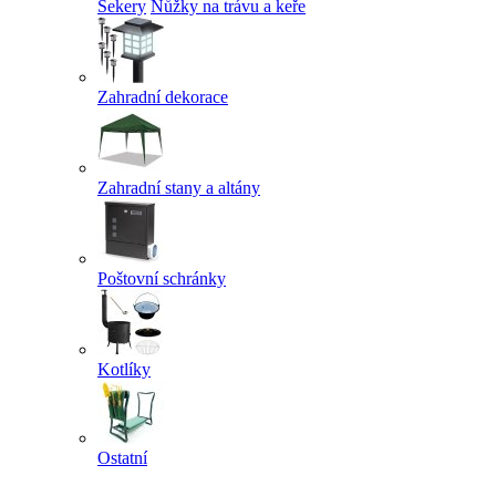
Sekery
Nůžky na trávu a keře
Zahradní dekorace
Zahradní stany a altány
Poštovní schránky
Kotlíky
Ostatní