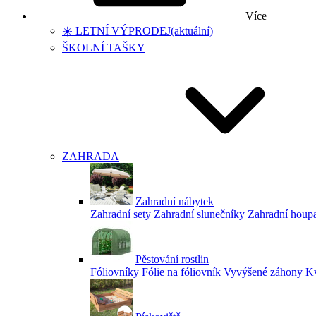
Více
☀️ LETNÍ VÝPRODEJ
(aktuální)
ŠKOLNÍ TAŠKY
ZAHRADA
Zahradní nábytek
Zahradní sety
Zahradní slunečníky
Zahradní houp
Pěstování rostlin
Fóliovníky
Fólie na fóliovník
Vyvýšené záhony
Kv