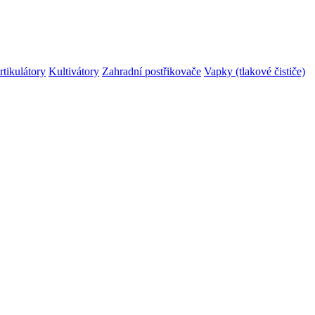
rtikulátory
Kultivátory
Zahradní postřikovače
Vapky (tlakové čističe)