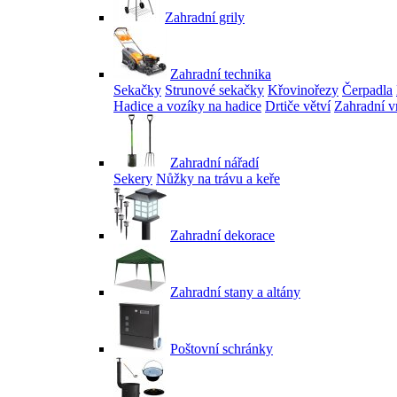
Zahradní grily
Zahradní technika
Sekačky
Strunové sekačky
Křovinořezy
Čerpadla
Hadice a vozíky na hadice
Drtiče větví
Zahradní v
Zahradní nářadí
Sekery
Nůžky na trávu a keře
Zahradní dekorace
Zahradní stany a altány
Poštovní schránky