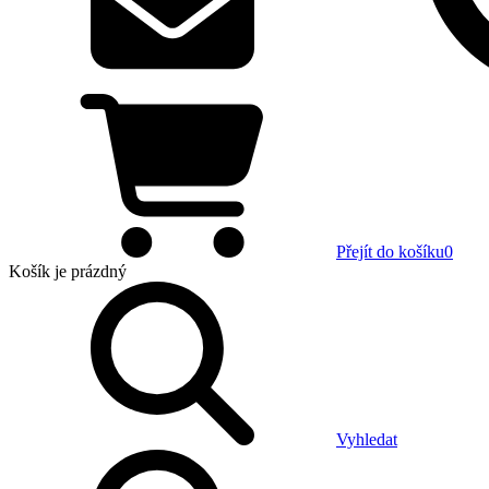
Přejít do košíku
0
Košík
je prázdný
Vyhledat