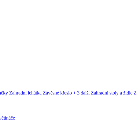
ačky
Zahradní lehátka
Závěsné křeslo
+ 3 další
Zahradní stoly a židle
Z
ětináče