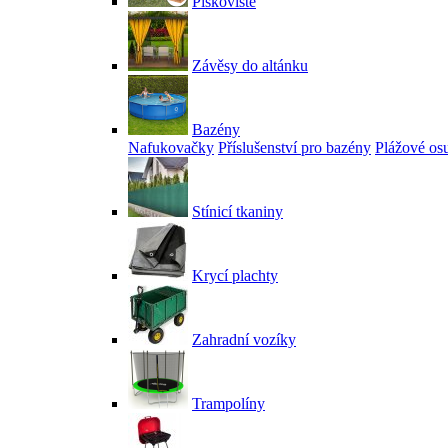
Pískoviště
Závěsy do altánku
Bazény
Nafukovačky
Příslušenství pro bazény
Plážové os
Stínicí tkaniny
Krycí plachty
Zahradní vozíky
Trampolíny