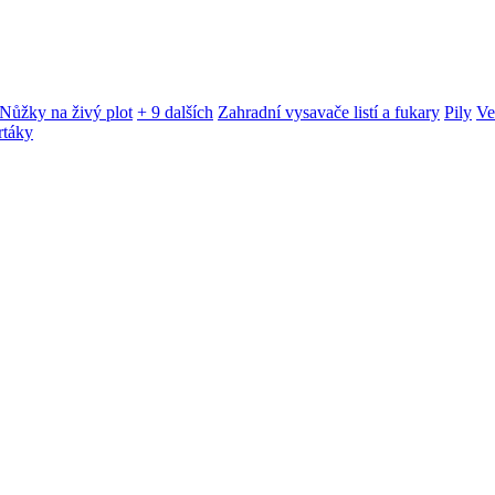
Nůžky na živý plot
+ 9 dalších
Zahradní vysavače listí a fukary
Pily
Ve
rtáky