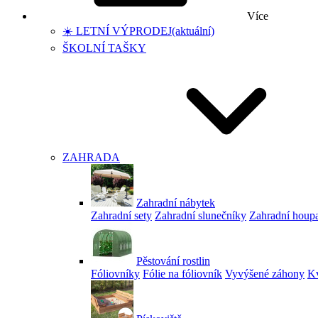
Více
☀️ LETNÍ VÝPRODEJ
(aktuální)
ŠKOLNÍ TAŠKY
ZAHRADA
Zahradní nábytek
Zahradní sety
Zahradní slunečníky
Zahradní houp
Pěstování rostlin
Fóliovníky
Fólie na fóliovník
Vyvýšené záhony
Kv