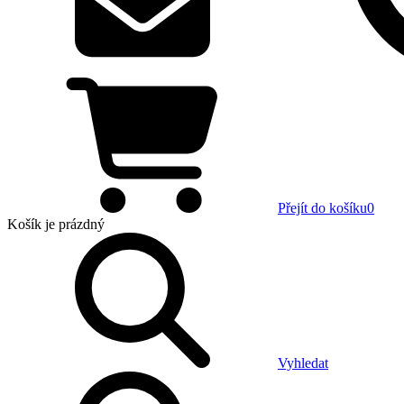
Přejít do košíku
0
Košík
je prázdný
Vyhledat