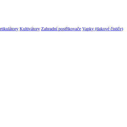
rtikulátory
Kultivátory
Zahradní postřikovače
Vapky (tlakové čističe)