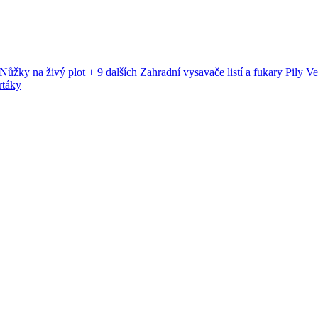
Nůžky na živý plot
+ 9 dalších
Zahradní vysavače listí a fukary
Pily
Ve
rtáky