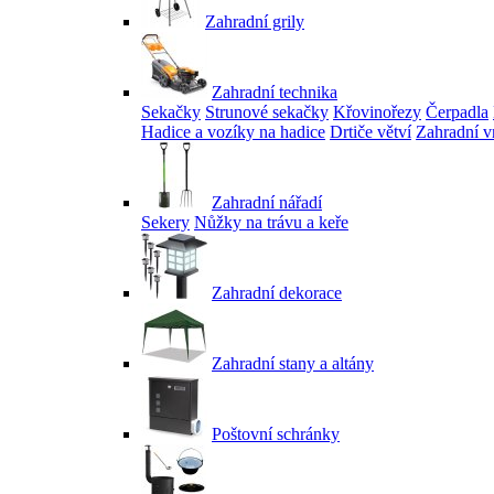
Zahradní grily
Zahradní technika
Sekačky
Strunové sekačky
Křovinořezy
Čerpadla
Hadice a vozíky na hadice
Drtiče větví
Zahradní v
Zahradní nářadí
Sekery
Nůžky na trávu a keře
Zahradní dekorace
Zahradní stany a altány
Poštovní schránky