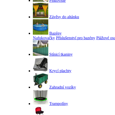
Pískoviště
Závěsy do altánku
Bazény
Nafukovačky
Příslušenství pro bazény
Plážové os
Stínicí tkaniny
Krycí plachty
Zahradní vozíky
Trampolíny