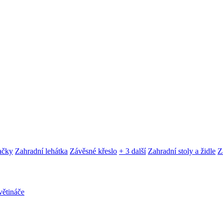
ačky
Zahradní lehátka
Závěsné křeslo
+ 3 další
Zahradní stoly a židle
Z
ětináče