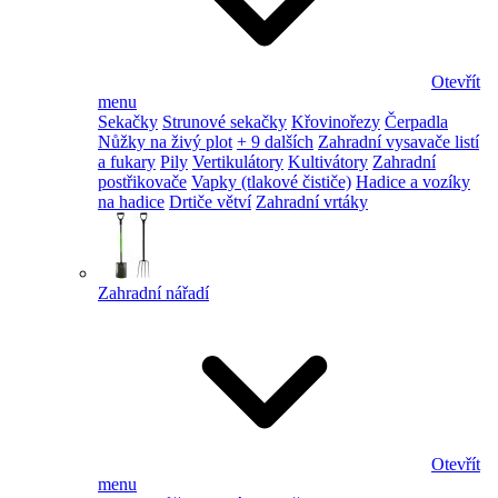
Otevřít
menu
Sekačky
Strunové sekačky
Křovinořezy
Čerpadla
Nůžky na živý plot
+ 9 dalších
Zahradní vysavače listí
a fukary
Pily
Vertikulátory
Kultivátory
Zahradní
postřikovače
Vapky (tlakové čističe)
Hadice a vozíky
na hadice
Drtiče větví
Zahradní vrtáky
Zahradní nářadí
Otevřít
menu