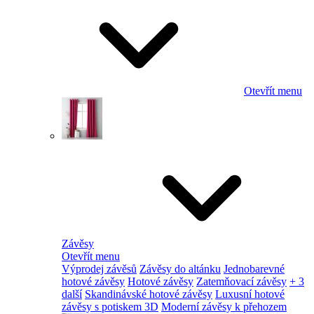
Otevřít menu
Závěsy
Otevřít menu
Výprodej závěsů
Závěsy do altánku
Jednobarevné
hotové závěsy
Hotové závěsy
Zatemňovací závěsy
+ 3
další
Skandinávské hotové závěsy
Luxusní hotové
závěsy s potiskem 3D
Moderní závěsy k přehozem