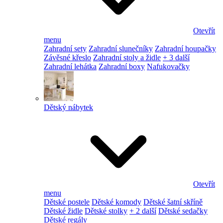
Otevřít
menu
Zahradní sety
Zahradní slunečníky
Zahradní houpačky
Závěsné křeslo
Zahradní stoly a židle
+ 3 další
Zahradní lehátka
Zahradní boxy
Nafukovačky
Dětský nábytek
Otevřít
menu
Dětské postele
Dětské komody
Dětské šatní skříně
Dětské židle
Dětské stolky
+ 2 další
Dětské sedačky
Dětské regály