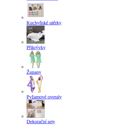
Kuchyňské utěrky
Přikrývky
Župany
Pyžamové overaly
Dekorační sety