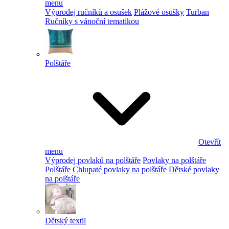
menu
Výprodej ručníků a osušek
Plážové osušky
Turban
Ručníky s vánoční tematikou
Polštáře
Otevřít
menu
Výprodej povlaků na polštáře
Povlaky na polštáře
Polštáře
Chlupaté povlaky na polštáře
Dětské povlaky
na polštáře
Dětský textil