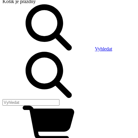
Košík
je prázdný
Vyhledat