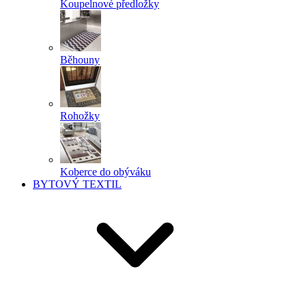
Koupelnové předložky
Běhouny
Rohožky
Koberce do obýváku
BYTOVÝ TEXTIL