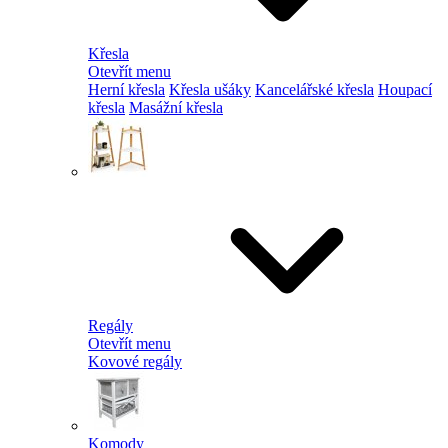
Křesla
Otevřít menu
Herní křesla
Křesla ušáky
Kancelářské křesla
Houpací
křesla
Masážní křesla
Regály
Otevřít menu
Kovové regály
Komody