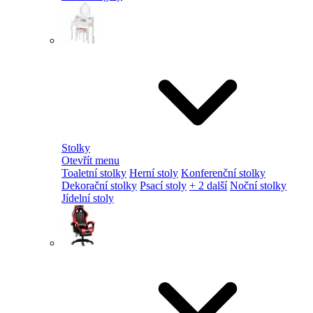
Stolky
Otevřít menu
Toaletní stolky
Herní stoly
Konferenční stolky
Dekorační stolky
Psací stoly
+ 2 další
Noční stolky
Jídelní stoly