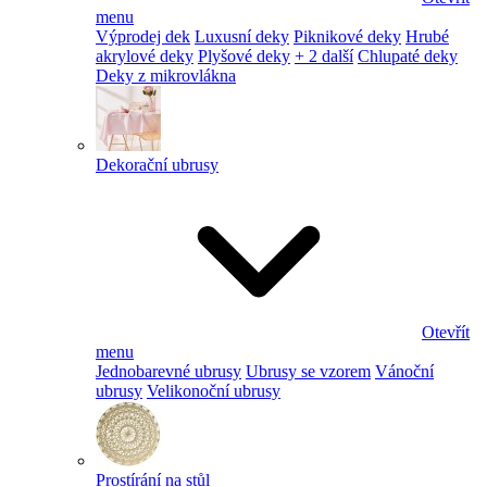
menu
Výprodej dek
Luxusní deky
Piknikové deky
Hrubé
akrylové deky
Plyšové deky
+ 2 další
Chlupaté deky
Deky z mikrovlákna
Dekorační ubrusy
Otevřít
menu
Jednobarevné ubrusy
Ubrusy se vzorem
Vánoční
ubrusy
Velikonoční ubrusy
Prostírání na stůl