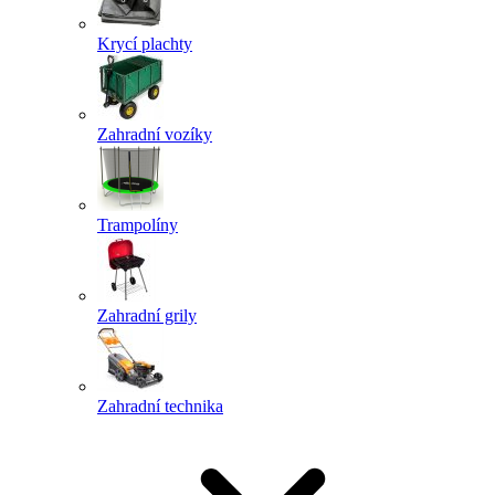
Krycí plachty
Zahradní vozíky
Trampolíny
Zahradní grily
Zahradní technika