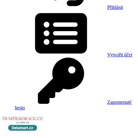
Přihlásit
Vytvořit účet
Zapomenuté
heslo