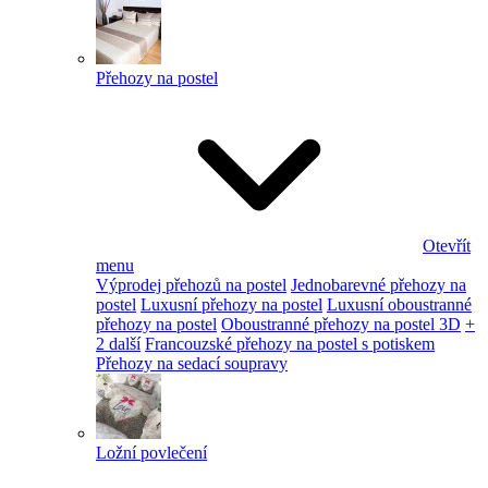
Přehozy na postel
Otevřít
menu
Výprodej přehozů na postel
Jednobarevné přehozy na
postel
Luxusní přehozy na postel
Luxusní oboustranné
přehozy na postel
Oboustranné přehozy na postel 3D
+
2 další
Francouzské přehozy na postel s potiskem
Přehozy na sedací soupravy
Ložní povlečení