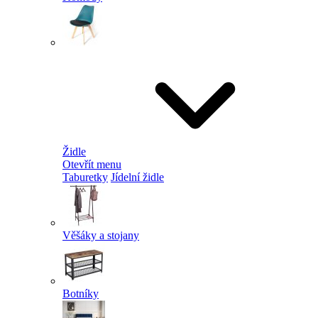
Židle
Otevřít menu
Taburetky
Jídelní židle
Věšáky a stojany
Botníky