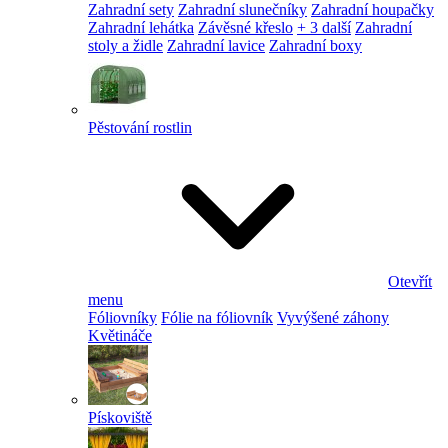
Zahradní sety
Zahradní slunečníky
Zahradní houpačky
Zahradní lehátka
Závěsné křeslo
+ 3 další
Zahradní
stoly a židle
Zahradní lavice
Zahradní boxy
Pěstování rostlin
Otevřít
menu
Fóliovníky
Fólie na fóliovník
Vyvýšené záhony
Květináče
Pískoviště