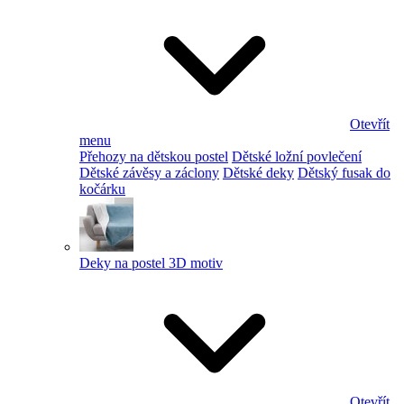
Otevřít
menu
Přehozy na dětskou postel
Dětské ložní povlečení
Dětské závěsy a záclony
Dětské deky
Dětský fusak do
kočárku
Deky na postel 3D motiv
Otevřít