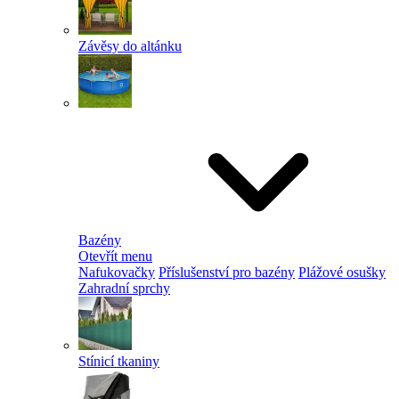
Závěsy do altánku
Bazény
Otevřít menu
Nafukovačky
Příslušenství pro bazény
Plážové osušky
Zahradní sprchy
Stínicí tkaniny