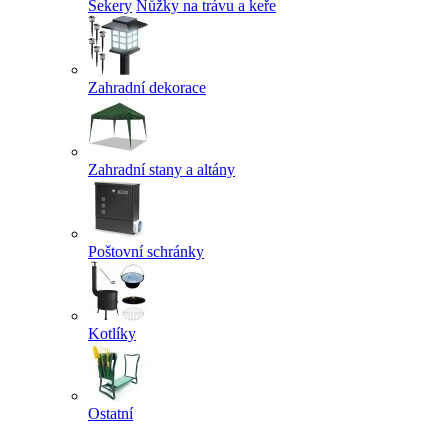
Sekery
Nůžky na trávu a keře
Zahradní dekorace
Zahradní stany a altány
Poštovní schránky
Kotlíky
Ostatní