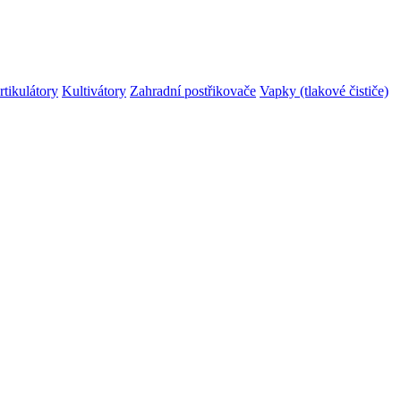
rtikulátory
Kultivátory
Zahradní postřikovače
Vapky (tlakové čističe)