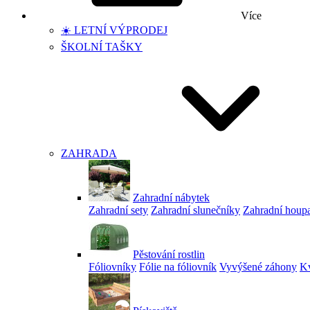
Více
☀️ LETNÍ VÝPRODEJ
ŠKOLNÍ TAŠKY
ZAHRADA
Zahradní nábytek
Zahradní sety
Zahradní slunečníky
Zahradní houp
Pěstování rostlin
Fóliovníky
Fólie na fóliovník
Vyvýšené záhony
Kv