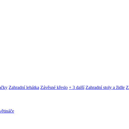
ačky
Zahradní lehátka
Závěsné křeslo
+ 3 další
Zahradní stoly a židle
Z
ětináče