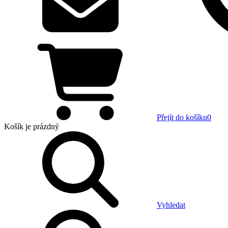
Přejít do košíku
0
Košík
je prázdný
Vyhledat