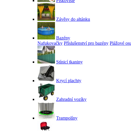
Pískoviště
Závěsy do altánku
Bazény
Nafukovačky
Příslušenství pro bazény
Plážové os
Stínicí tkaniny
Krycí plachty
Zahradní vozíky
Trampolíny