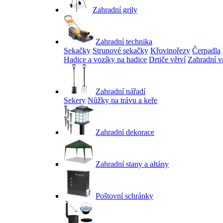
Zahradní grily
Zahradní technika
Sekačky
Strunové sekačky
Křovinořezy
Čerpadla
Hadice a vozíky na hadice
Drtiče větví
Zahradní v
Zahradní nářadí
Sekery
Nůžky na trávu a keře
Zahradní dekorace
Zahradní stany a altány
Poštovní schránky