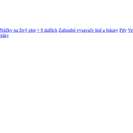
Nůžky na živý plot
+ 9 dalších
Zahradní vysavače listí a fukary
Pily
Ve
rtáky