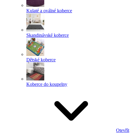
Kulaté a oválné koberce
Skandinávské koberce
Dětské koberce
Koberce do koupelny
Otevřít