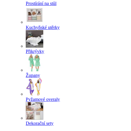
Prostírání na stůl
Kuchyňské utěrky
Přikrývky
Župany
Pyžamové overaly
Dekorační sety