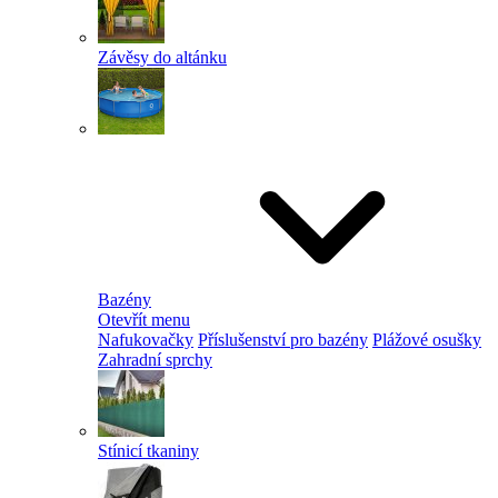
Závěsy do altánku
Bazény
Otevřít menu
Nafukovačky
Příslušenství pro bazény
Plážové osušky
Zahradní sprchy
Stínicí tkaniny