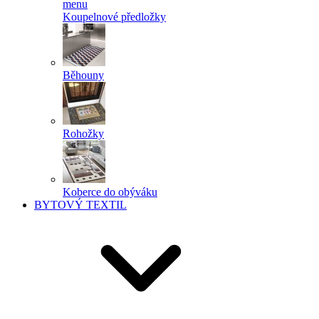
menu
Koupelnové předložky
Běhouny
Rohožky
Koberce do obýváku
BYTOVÝ TEXTIL