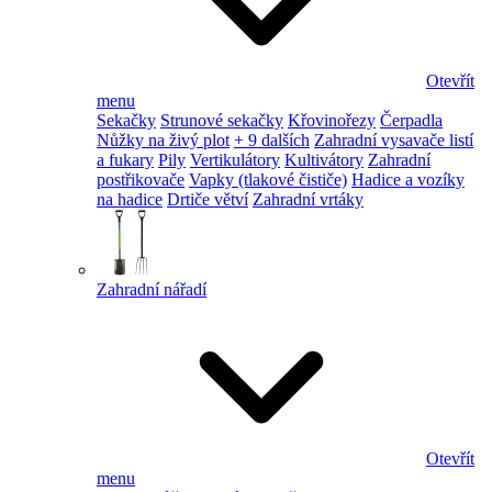
Otevřít
menu
Sekačky
Strunové sekačky
Křovinořezy
Čerpadla
Nůžky na živý plot
+ 9 dalších
Zahradní vysavače listí
a fukary
Pily
Vertikulátory
Kultivátory
Zahradní
postřikovače
Vapky (tlakové čističe)
Hadice a vozíky
na hadice
Drtiče větví
Zahradní vrtáky
Zahradní nářadí
Otevřít
menu