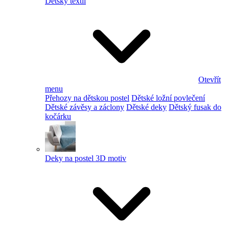
Dětský textil
Otevřít
menu
Přehozy na dětskou postel
Dětské ložní povlečení
Dětské závěsy a záclony
Dětské deky
Dětský fusak do
kočárku
Deky na postel 3D motiv