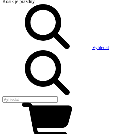
Košík
je prázdný
Vyhledat