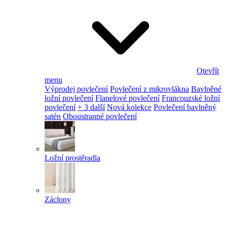
Otevřít
menu
Výprodej povlečení
Povlečení z mikrovlákna
Bavlněné
ložní povlečení
Flanelové povlečení
Francouzské ložní
povlečení
+ 3 další
Nová kolekce
Povlečení bavlněný
satén
Oboustranné povlečení
Ložní prostěradla
Záclony