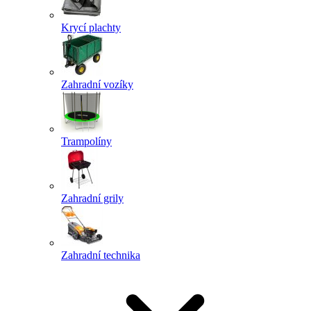
Krycí plachty
Zahradní vozíky
Trampolíny
Zahradní grily
Zahradní technika