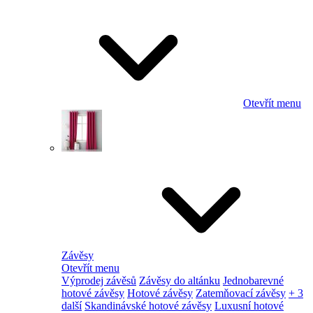
Otevřít menu
Závěsy
Otevřít menu
Výprodej závěsů
Závěsy do altánku
Jednobarevné
hotové závěsy
Hotové závěsy
Zatemňovací závěsy
+ 3
další
Skandinávské hotové závěsy
Luxusní hotové