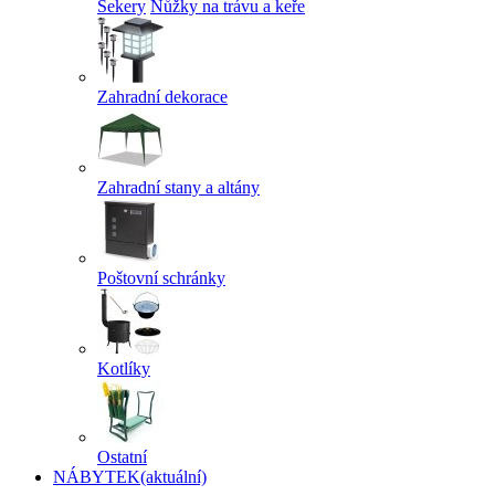
Sekery
Nůžky na trávu a keře
Zahradní dekorace
Zahradní stany a altány
Poštovní schránky
Kotlíky
Ostatní
NÁBYTEK
(aktuální)