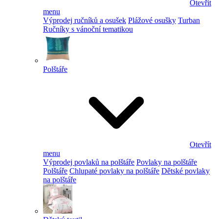
Otevřít
menu
Výprodej ručníků a osušek
Plážové osušky
Turban
Ručníky s vánoční tematikou
Polštáře
Otevřít
menu
Výprodej povlaků na polštáře
Povlaky na polštáře
Polštáře
Chlupaté povlaky na polštáře
Dětské povlaky
na polštáře