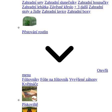
Zahradní sety
Zahradní slunečníky
Zahradní houpačky
Zahradní lehátka
Závěsné křeslo
+ 3 další
Zahradní
stoly a židle
Zahradní lavice
Zahradní boxy
Pěstování rostlin
Otevřít
menu
Fóliovníky
Fólie na fóliovník
Vyvýšené záhony
Květináče
Pískoviště