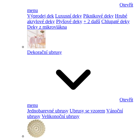
Otevřít
menu
Výprodej dek
Luxusní deky
Piknikové deky
Hrubé
akrylové deky
Plyšové deky
+ 2 další
Chlupaté deky
Deky z mikrovlákna
Dekorační ubrusy
Otevřít
menu
Jednobarevné ubrusy
Ubrusy se vzorem
Vánoční
ubrusy
Velikonoční ubrusy