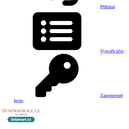
Přihlásit
Vytvořit účet
Zapomenuté
heslo