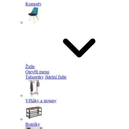
Komody
Židle
Otevřít menu
Taburetky
Jídelní židle
Věšáky a stojany
Botníky