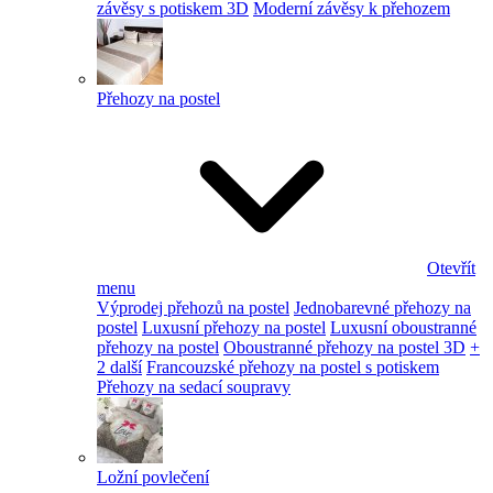
závěsy s potiskem 3D
Moderní závěsy k přehozem
Přehozy na postel
Otevřít
menu
Výprodej přehozů na postel
Jednobarevné přehozy na
postel
Luxusní přehozy na postel
Luxusní oboustranné
přehozy na postel
Oboustranné přehozy na postel 3D
+
2 další
Francouzské přehozy na postel s potiskem
Přehozy na sedací soupravy
Ložní povlečení