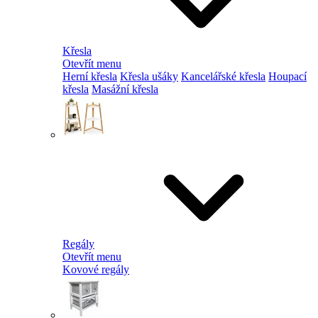
Křesla
Otevřít menu
Herní křesla
Křesla ušáky
Kancelářské křesla
Houpací
křesla
Masážní křesla
Regály
Otevřít menu
Kovové regály