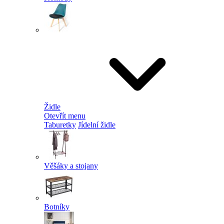
Židle
Otevřít menu
Taburetky
Jídelní židle
Věšáky a stojany
Botníky