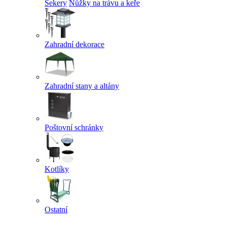
Sekery
Nůžky na trávu a keře
Zahradní dekorace
Zahradní stany a altány
Poštovní schránky
Kotlíky
Ostatní