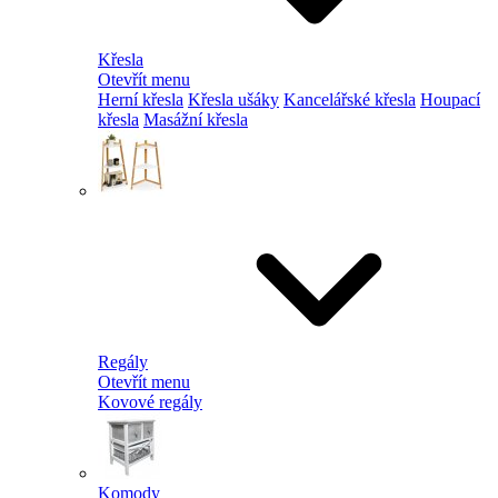
Křesla
Otevřít menu
Herní křesla
Křesla ušáky
Kancelářské křesla
Houpací
křesla
Masážní křesla
Regály
Otevřít menu
Kovové regály
Komody