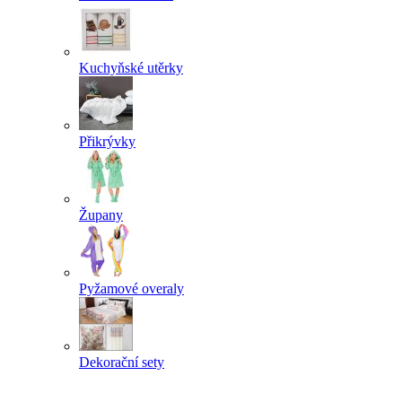
Kuchyňské utěrky
Přikrývky
Župany
Pyžamové overaly
Dekorační sety