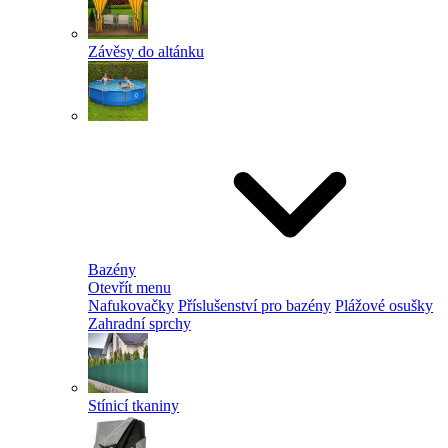
Závěsy do altánku
Bazény
Otevřít menu
Nafukovačky
Příslušenství pro bazény
Plážové osušky
Zahradní sprchy
Stínicí tkaniny