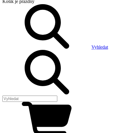
Košík
je prázdný
Vyhledat