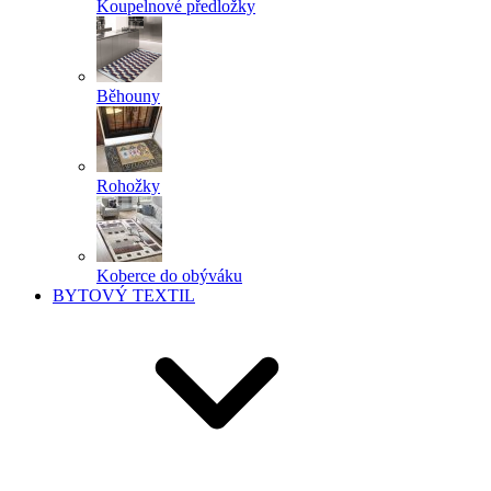
Koupelnové předložky
Běhouny
Rohožky
Koberce do obýváku
BYTOVÝ TEXTIL