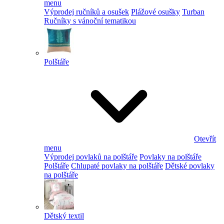
menu
Výprodej ručníků a osušek
Plážové osušky
Turban
Ručníky s vánoční tematikou
Polštáře
Otevřít
menu
Výprodej povlaků na polštáře
Povlaky na polštáře
Polštáře
Chlupaté povlaky na polštáře
Dětské povlaky
na polštáře
Dětský textil