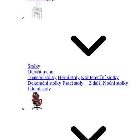
Stolky
Otevřít menu
Toaletní stolky
Herní stoly
Konferenční stolky
Dekorační stolky
Psací stoly
+ 2 další
Noční stolky
Jídelní stoly