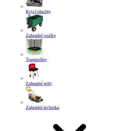
Krycí plachty
Zahradní vozíky
Trampolíny
Zahradní grily
Zahradní technika