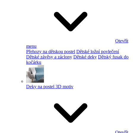
Otevřít
menu
Přehozy na dětskou postel
Dětské ložní povlečení
Dětské závěsy a záclony
Dětské deky
Dětský fusak do
kočárku
Deky na postel 3D motiv
Otevřít