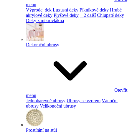
menu
Výprodej dek
Luxusní deky
Piknikové deky
Hrubé
akrylové deky
Plyšové deky
+ 2 další
Chlupaté deky
Deky z mikrovlákna
Dekorační ubrusy
Otevřít
menu
Jednobarevné ubrusy
Ubrusy se vzorem
Vánoční
ubrusy
Velikonoční ubrusy
Prostírání na stůl