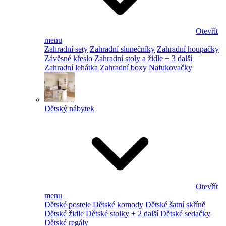
Otevřít
menu
Zahradní sety
Zahradní slunečníky
Zahradní houpačky
Závěsné křeslo
Zahradní stoly a židle
+ 3 další
Zahradní lehátka
Zahradní boxy
Nafukovačky
Dětský nábytek
Otevřít
menu
Dětské postele
Dětské komody
Dětské šatní skříně
Dětské židle
Dětské stolky
+ 2 další
Dětské sedačky
Dětské regály