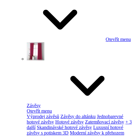
Otevřít menu
Závěsy
Otevřít menu
Výprodej závěsů
Závěsy do altánku
Jednobarevné
hotové závěsy
Hotové závěsy
Zatemňovací závěsy
+ 3
další
Skandinávské hotové závěsy
Luxusní hotové
závěsy s potiskem 3D
Moderní závěsy k přehozem