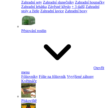
Zahradní sety
Zahradní slunečníky
Zahradní houpačky
Zahradní lehátka
Závěsné křeslo
+ 3 další
Zahradní
stoly a židle
Zahradní lavice
Zahradní boxy
Pěstování rostlin
Otevřít
menu
Fóliovníky
Fólie na fóliovník
Vyvýšené záhony
Květináče
Pískoviště