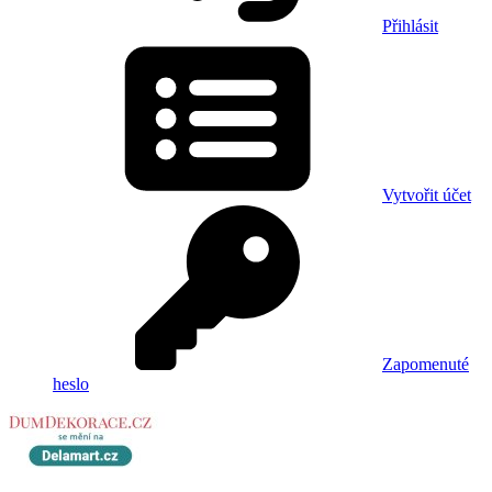
Přihlásit
Vytvořit účet
Zapomenuté
heslo