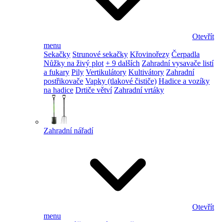
Otevřít
menu
Sekačky
Strunové sekačky
Křovinořezy
Čerpadla
Nůžky na živý plot
+ 9 dalších
Zahradní vysavače listí
a fukary
Pily
Vertikulátory
Kultivátory
Zahradní
postřikovače
Vapky (tlakové čističe)
Hadice a vozíky
na hadice
Drtiče větví
Zahradní vrtáky
Zahradní nářadí
Otevřít
menu