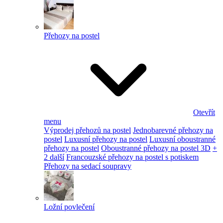
Přehozy na postel
Otevřít
menu
Výprodej přehozů na postel
Jednobarevné přehozy na
postel
Luxusní přehozy na postel
Luxusní oboustranné
přehozy na postel
Oboustranné přehozy na postel 3D
+
2 další
Francouzské přehozy na postel s potiskem
Přehozy na sedací soupravy
Ložní povlečení