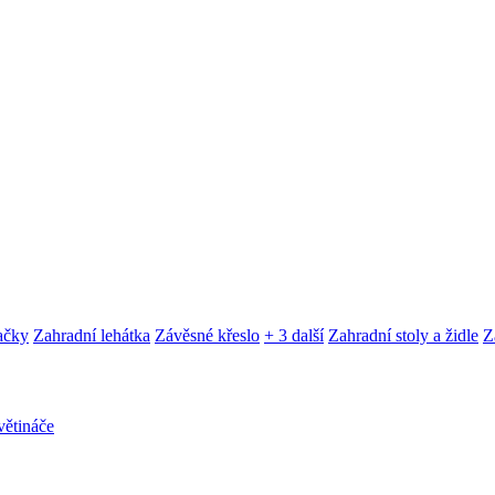
ačky
Zahradní lehátka
Závěsné křeslo
+ 3 další
Zahradní stoly a židle
Z
ětináče