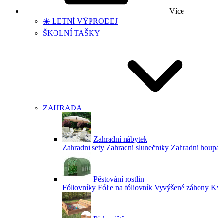
Více
☀️ LETNÍ VÝPRODEJ
ŠKOLNÍ TAŠKY
ZAHRADA
Zahradní nábytek
Zahradní sety
Zahradní slunečníky
Zahradní houp
Pěstování rostlin
Fóliovníky
Fólie na fóliovník
Vyvýšené záhony
Kv