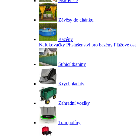
Pískoviště
Závěsy do altánku
Bazény
Nafukovačky
Příslušenství pro bazény
Plážové os
Stínicí tkaniny
Krycí plachty
Zahradní vozíky
Trampolíny