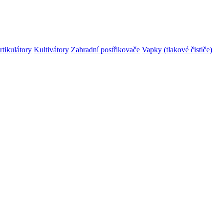
rtikulátory
Kultivátory
Zahradní postřikovače
Vapky (tlakové čističe)