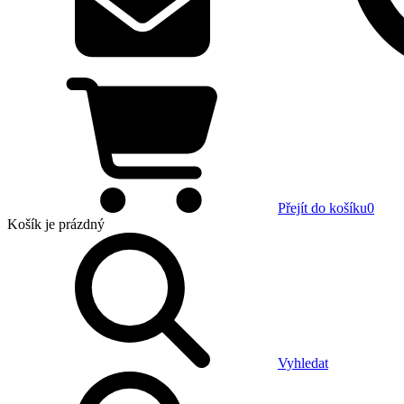
Přejít do košíku
0
Košík
je prázdný
Vyhledat