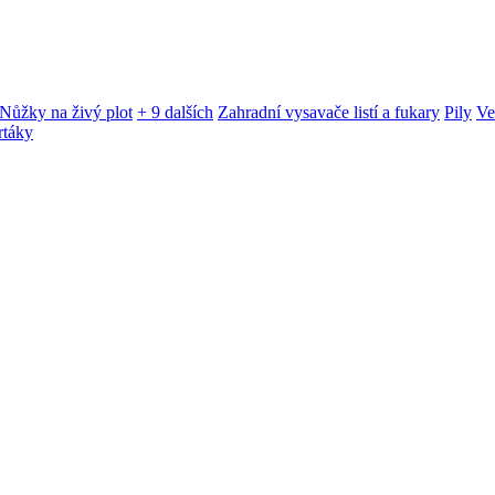
Nůžky na živý plot
+ 9 dalších
Zahradní vysavače listí a fukary
Pily
Ve
rtáky