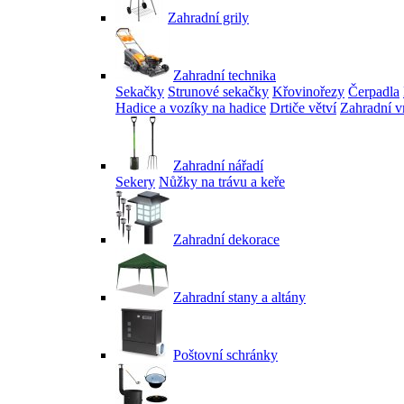
Zahradní grily
Zahradní technika
Sekačky
Strunové sekačky
Křovinořezy
Čerpadla
Hadice a vozíky na hadice
Drtiče větví
Zahradní v
Zahradní nářadí
Sekery
Nůžky na trávu a keře
Zahradní dekorace
Zahradní stany a altány
Poštovní schránky