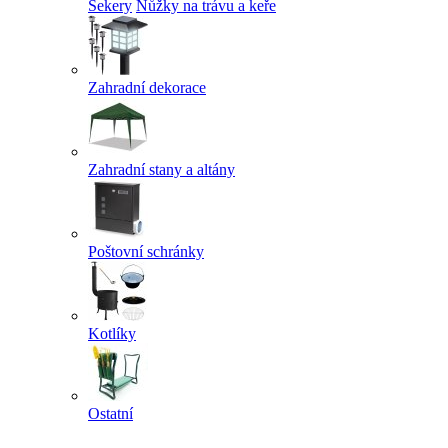
Sekery
Nůžky na trávu a keře
Zahradní dekorace
Zahradní stany a altány
Poštovní schránky
Kotlíky
Ostatní