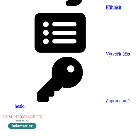
Přihlásit
Vytvořit účet
Zapomenuté
heslo