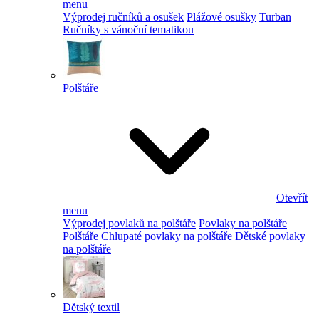
menu
Výprodej ručníků a osušek
Plážové osušky
Turban
Ručníky s vánoční tematikou
Polštáře
Otevřít
menu
Výprodej povlaků na polštáře
Povlaky na polštáře
Polštáře
Chlupaté povlaky na polštáře
Dětské povlaky
na polštáře
Dětský textil