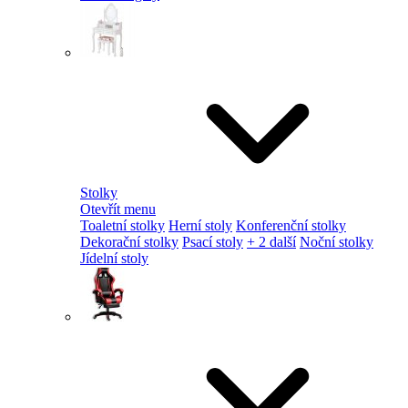
Stolky
Otevřít menu
Toaletní stolky
Herní stoly
Konferenční stolky
Dekorační stolky
Psací stoly
+ 2 další
Noční stolky
Jídelní stoly