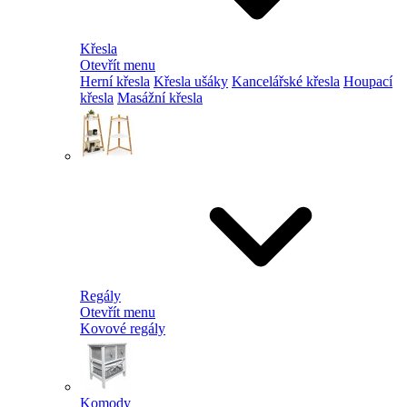
Křesla
Otevřít menu
Herní křesla
Křesla ušáky
Kancelářské křesla
Houpací
křesla
Masážní křesla
Regály
Otevřít menu
Kovové regály
Komody