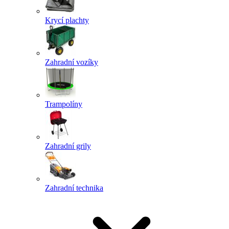
Krycí plachty
Zahradní vozíky
Trampolíny
Zahradní grily
Zahradní technika