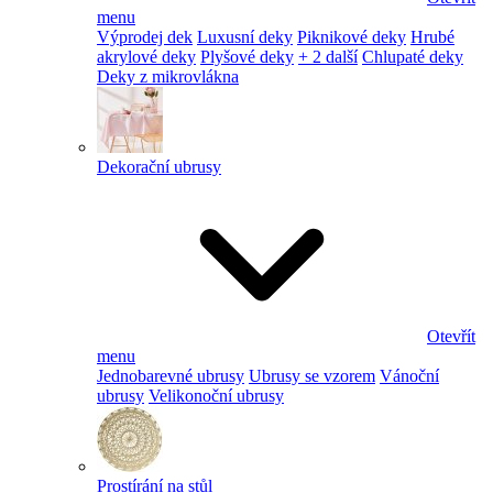
menu
Výprodej dek
Luxusní deky
Piknikové deky
Hrubé
akrylové deky
Plyšové deky
+ 2 další
Chlupaté deky
Deky z mikrovlákna
Dekorační ubrusy
Otevřít
menu
Jednobarevné ubrusy
Ubrusy se vzorem
Vánoční
ubrusy
Velikonoční ubrusy
Prostírání na stůl