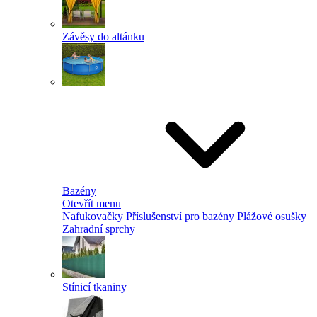
Závěsy do altánku
Bazény
Otevřít menu
Nafukovačky
Příslušenství pro bazény
Plážové osušky
Zahradní sprchy
Stínicí tkaniny