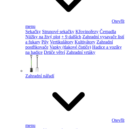
Otevřít
menu
Sekačky
Strunové sekačky
Křovinořezy
Čerpadla
Nůžky na živý plot
+ 9 dalších
Zahradní vysavače listí
a fukary
Pily
Vertikulátory
Kultivátory
Zahradní
postřikovače
Vapky (tlakové čističe)
Hadice a vozíky
na hadice
Drtiče větví
Zahradní vrtáky
Zahradní nářadí
Otevřít
menu