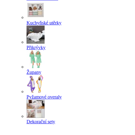
Kuchyňské utěrky
Přikrývky
Župany
Pyžamové overaly
Dekorační sety