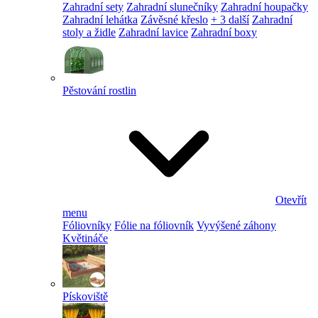
Zahradní sety
Zahradní slunečníky
Zahradní houpačky
Zahradní lehátka
Závěsné křeslo
+ 3 další
Zahradní
stoly a židle
Zahradní lavice
Zahradní boxy
Pěstování rostlin
Otevřít
menu
Fóliovníky
Fólie na fóliovník
Vyvýšené záhony
Květináče
Pískoviště