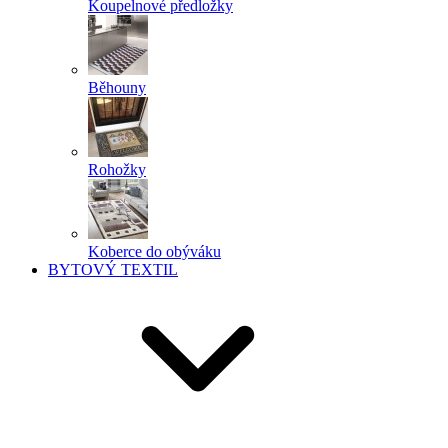
Koupelnové předložky
Běhouny
Rohožky
Koberce do obýváku
BYTOVÝ TEXTIL