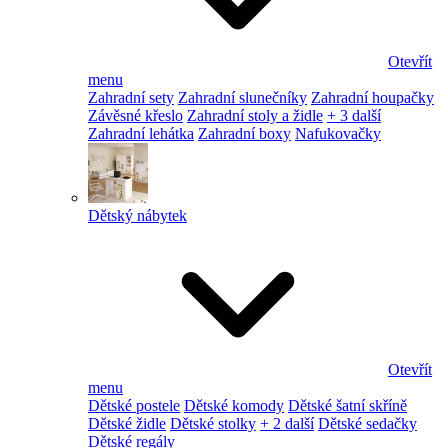
Otevřít
menu
Zahradní sety
Zahradní slunečníky
Zahradní houpačky
Závěsné křeslo
Zahradní stoly a židle
+ 3 další
Zahradní lehátka
Zahradní boxy
Nafukovačky
Dětský nábytek
Otevřít
menu
Dětské postele
Dětské komody
Dětské šatní skříně
Dětské židle
Dětské stolky
+ 2 další
Dětské sedačky
Dětské regály