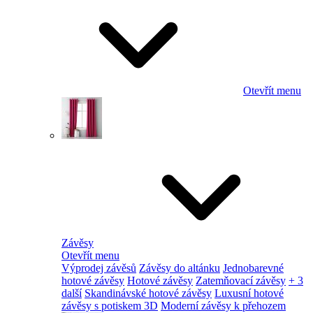
Otevřít menu
Závěsy
Otevřít menu
Výprodej závěsů
Závěsy do altánku
Jednobarevné
hotové závěsy
Hotové závěsy
Zatemňovací závěsy
+ 3
další
Skandinávské hotové závěsy
Luxusní hotové
závěsy s potiskem 3D
Moderní závěsy k přehozem