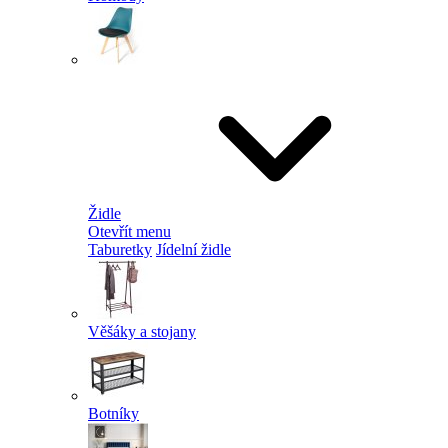
Židle
Otevřít menu
Taburetky
Jídelní židle
Věšáky a stojany
Botníky