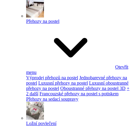
Přehozy na postel
Otevřít
menu
Výprodej přehozů na postel
Jednobarevné přehozy na
postel
Luxusní přehozy na postel
Luxusní oboustranné
přehozy na postel
Oboustranné přehozy na postel 3D
+
2 další
Francouzské přehozy na postel s potiskem
Přehozy na sedací soupravy
Ložní povlečení