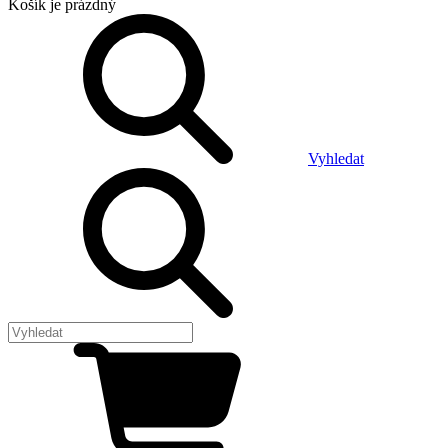
Košík
je prázdný
Vyhledat