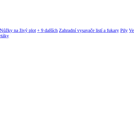
Nůžky na živý plot
+ 9 dalších
Zahradní vysavače listí a fukary
Pily
Ve
rtáky