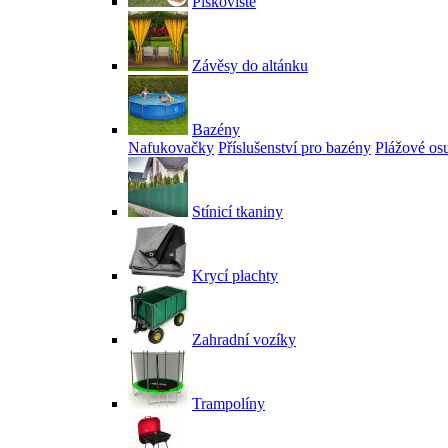
Pískoviště
Závěsy do altánku
Bazény
Nafukovačky
Příslušenství pro bazény
Plážové os
Stínicí tkaniny
Krycí plachty
Zahradní vozíky
Trampolíny