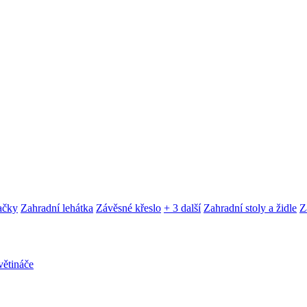
ačky
Zahradní lehátka
Závěsné křeslo
+ 3 další
Zahradní stoly a židle
Z
ětináče