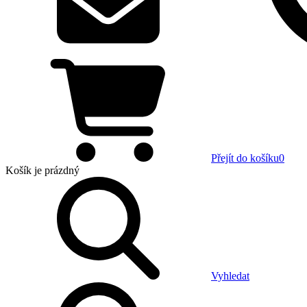
Přejít do košíku
0
Košík
je prázdný
Vyhledat