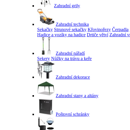
Zahradní grily
Zahradní technika
Sekačky
Strunové sekačky
Křovinořezy
Čerpadla
Hadice a vozíky na hadice
Drtiče větví
Zahradní v
Zahradní nářadí
Sekery
Nůžky na trávu a keře
Zahradní dekorace
Zahradní stany a altány
Poštovní schránky