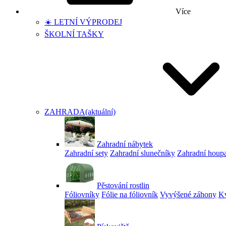
Více
☀️ LETNÍ VÝPRODEJ
ŠKOLNÍ TAŠKY
ZAHRADA
(aktuální)
Zahradní nábytek
Zahradní sety
Zahradní slunečníky
Zahradní houp
Pěstování rostlin
Fóliovníky
Fólie na fóliovník
Vyvýšené záhony
Kv