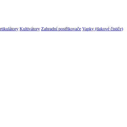
rtikulátory
Kultivátory
Zahradní postřikovače
Vapky (tlakové čističe)