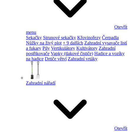
Otevřít
menu
Sekačky
Strunové sekačky
Křovinořezy
Čerpadla
Nůžky na živý plot
+ 9 dalších
Zahradní vysavače listí
a fukary
Pily
Vertikulátory
Kultivátory
Zahradní
postřikovače
Vapky (tlakové čističe)
Hadice a vozíky
na hadice
Drtiče větví
Zahradní vrtáky
Zahradní nářadí
Otevřít