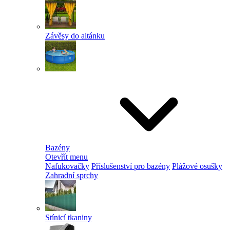
Závěsy do altánku
Bazény
Otevřít menu
Nafukovačky
Příslušenství pro bazény
Plážové osušky
Zahradní sprchy
Stínicí tkaniny