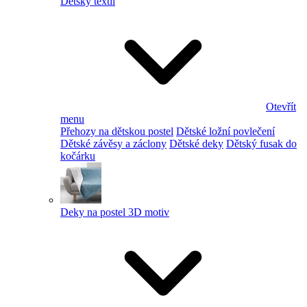
Dětský textil
Otevřít
menu
Přehozy na dětskou postel
Dětské ložní povlečení
Dětské závěsy a záclony
Dětské deky
Dětský fusak do
kočárku
Deky na postel 3D motiv