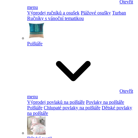
Otevřít
menu
Výprodej ručníků a osušek
Plážové osušky
Turban
Ručníky s vánoční tematikou
Polštáře
Otevřít
menu
Výprodej povlaků na polštáře
Povlaky na polštáře
Polštáře
Chlupaté povlaky na polštáře
Dětské povlaky
na polštáře