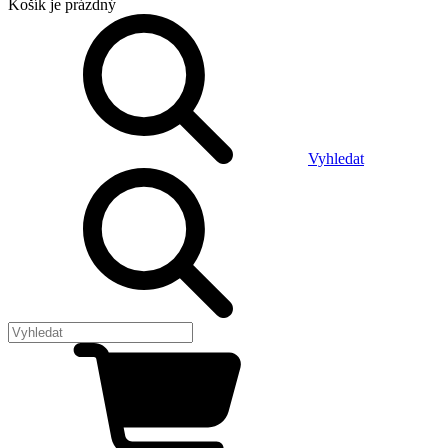
Košík
je prázdný
Vyhledat