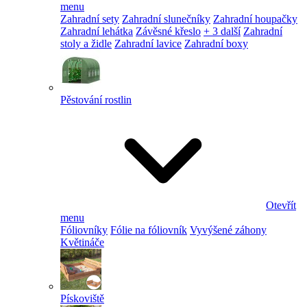
menu
Zahradní sety
Zahradní slunečníky
Zahradní houpačky
Zahradní lehátka
Závěsné křeslo
+ 3 další
Zahradní
stoly a židle
Zahradní lavice
Zahradní boxy
Pěstování rostlin
Otevřít
menu
Fóliovníky
Fólie na fóliovník
Vyvýšené záhony
Květináče
Pískoviště