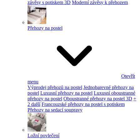
závěsy s potiskem 3D
Moderní závěsy k přehozem
Přehozy na postel
Otevřít
menu
Výprodej přehozů na postel
Jednobarevné přehozy na
postel
Luxusní přehozy na postel
Luxusní oboustranné
přehozy na postel
Oboustranné přehozy na postel 3D
+
2 další
Francouzské přehozy na postel s potiskem
Přehozy na sedací soupravy
Ložní povlečení