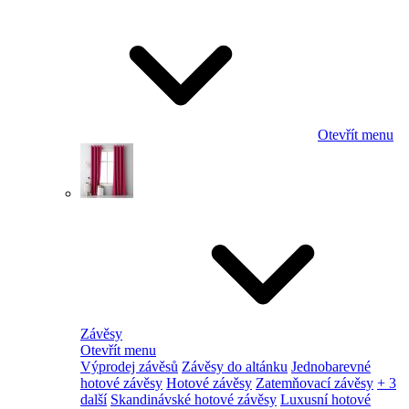
Otevřít menu
Závěsy
Otevřít menu
Výprodej závěsů
Závěsy do altánku
Jednobarevné
hotové závěsy
Hotové závěsy
Zatemňovací závěsy
+ 3
další
Skandinávské hotové závěsy
Luxusní hotové