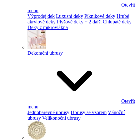
Otevřít
menu
Výprodej dek
Luxusní deky
Piknikové deky
Hrubé
akrylové deky
Plyšové deky
+ 2 další
Chlupaté deky
Deky z mikrovlákna
Dekorační ubrusy
Otevřít
menu
Jednobarevné ubrusy
Ubrusy se vzorem
Vánoční
ubrusy
Velikonoční ubrusy