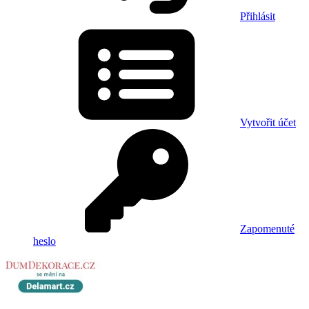
Přihlásit
Vytvořit účet
Zapomenuté
heslo