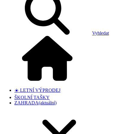
Vyhledat
☀️ LETNÍ VÝPRODEJ
ŠKOLNÍ TAŠKY
ZAHRADA
(aktuální)