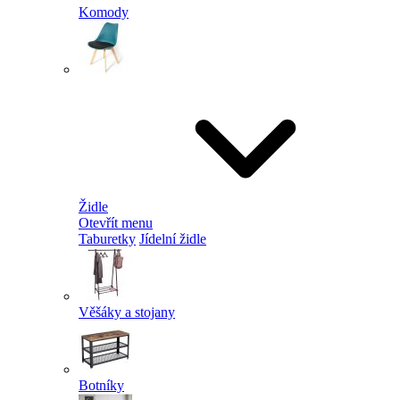
Komody
Židle
Otevřít menu
Taburetky
Jídelní židle
Věšáky a stojany
Botníky