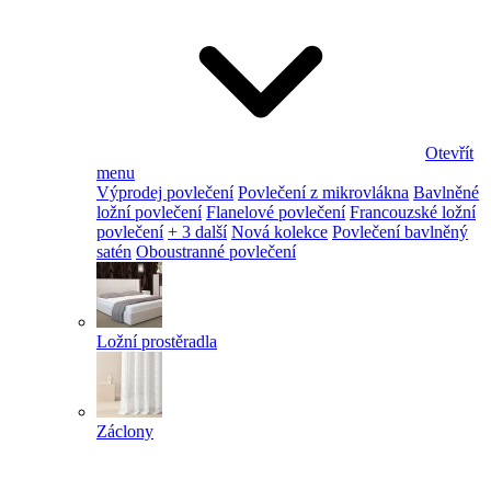
Otevřít
menu
Výprodej povlečení
Povlečení z mikrovlákna
Bavlněné
ložní povlečení
Flanelové povlečení
Francouzské ložní
povlečení
+ 3 další
Nová kolekce
Povlečení bavlněný
satén
Oboustranné povlečení
Ložní prostěradla
Záclony