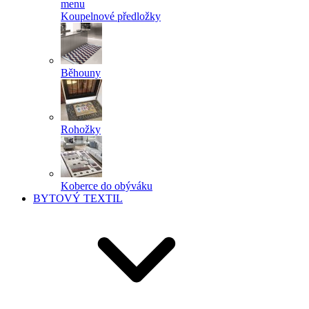
menu
Koupelnové předložky
Běhouny
Rohožky
Koberce do obýváku
BYTOVÝ TEXTIL