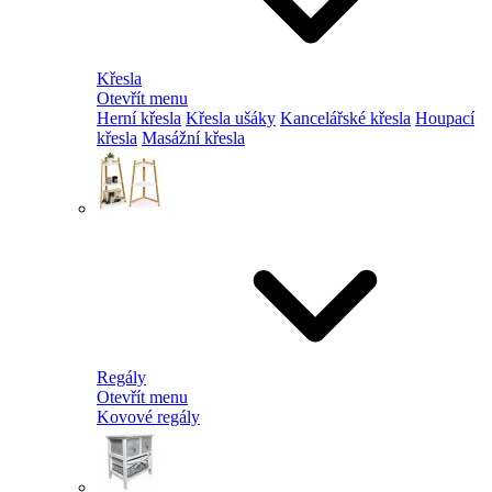
Křesla
Otevřít menu
Herní křesla
Křesla ušáky
Kancelářské křesla
Houpací
křesla
Masážní křesla
Regály
Otevřít menu
Kovové regály