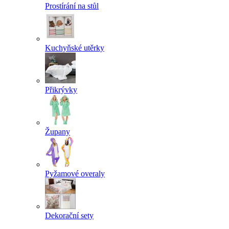
Prostírání na stůl
Kuchyňské utěrky
Přikrývky
Župany
Pyžamové overaly
Dekorační sety