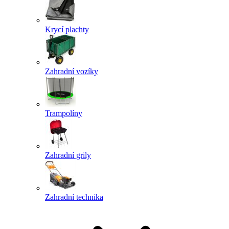
Krycí plachty
Zahradní vozíky
Trampolíny
Zahradní grily
Zahradní technika