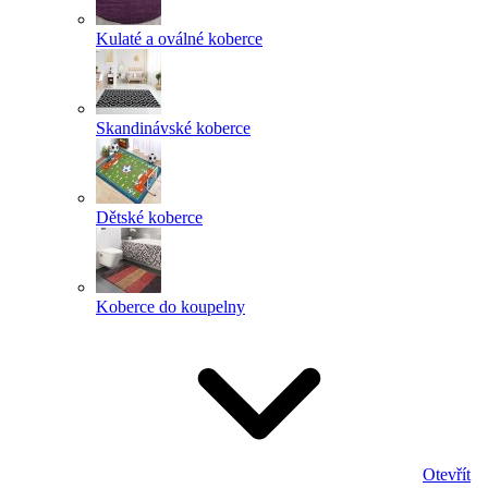
Kulaté a oválné koberce
Skandinávské koberce
Dětské koberce
Koberce do koupelny
Otevřít