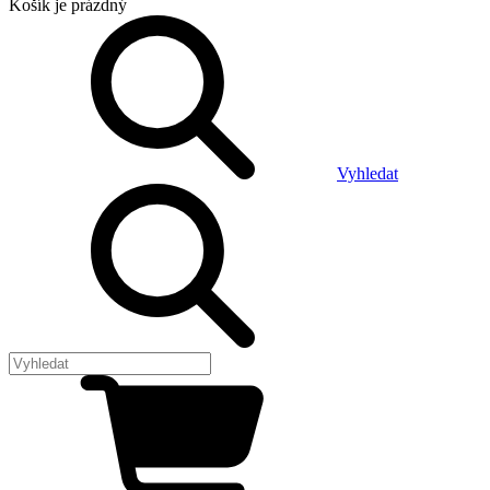
Košík
je prázdný
Vyhledat