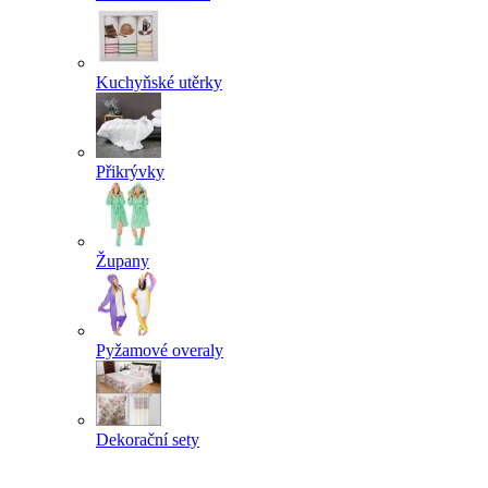
Kuchyňské utěrky
Přikrývky
Župany
Pyžamové overaly
Dekorační sety