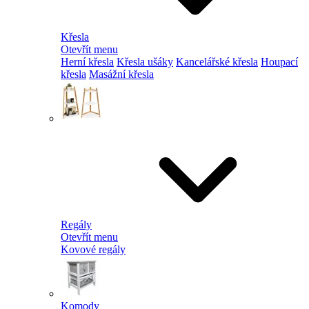
Křesla
Otevřít menu
Herní křesla
Křesla ušáky
Kancelářské křesla
Houpací
křesla
Masážní křesla
Regály
Otevřít menu
Kovové regály
Komody