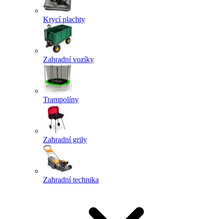
Krycí plachty
Zahradní vozíky
Trampolíny
Zahradní grily
Zahradní technika