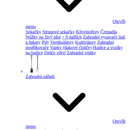
Otevřít
menu
Sekačky
Strunové sekačky
Křovinořezy
Čerpadla
Nůžky na živý plot
+ 9 dalších
Zahradní vysavače listí
a fukary
Pily
Vertikulátory
Kultivátory
Zahradní
postřikovače
Vapky (tlakové čističe)
Hadice a vozíky
na hadice
Drtiče větví
Zahradní vrtáky
Zahradní nářadí
Otevřít
menu