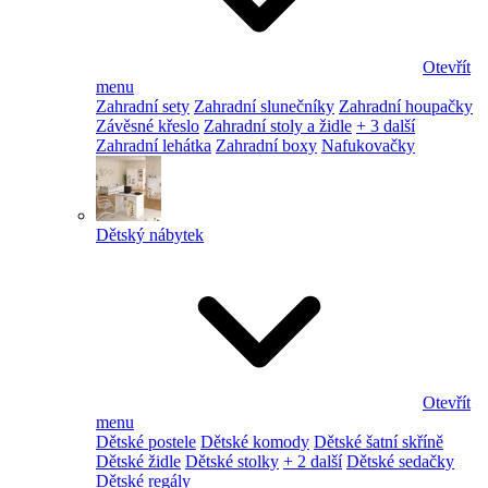
Otevřít
menu
Zahradní sety
Zahradní slunečníky
Zahradní houpačky
Závěsné křeslo
Zahradní stoly a židle
+ 3 další
Zahradní lehátka
Zahradní boxy
Nafukovačky
Dětský nábytek
Otevřít
menu
Dětské postele
Dětské komody
Dětské šatní skříně
Dětské židle
Dětské stolky
+ 2 další
Dětské sedačky
Dětské regály