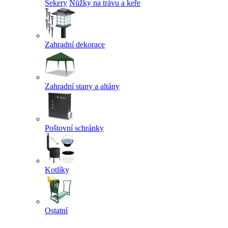
Sekery
Nůžky na trávu a keře
Zahradní dekorace
Zahradní stany a altány
Poštovní schránky
Kotlíky
Ostatní