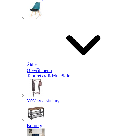
Židle
Otevřít menu
Taburetky
Jídelní židle
Věšáky a stojany
Botníky