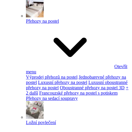
Přehozy na postel
Otevřít
menu
Výprodej přehozů na postel
Jednobarevné přehozy na
postel
Luxusní přehozy na postel
Luxusní oboustranné
přehozy na postel
Oboustranné přehozy na postel 3D
+
2 další
Francouzské přehozy na postel s potiskem
Přehozy na sedací soupravy
Ložní povlečení