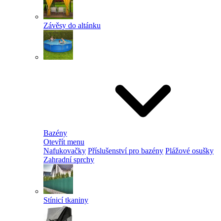
Závěsy do altánku
Bazény
Otevřít menu
Nafukovačky
Příslušenství pro bazény
Plážové osušky
Zahradní sprchy
Stínicí tkaniny