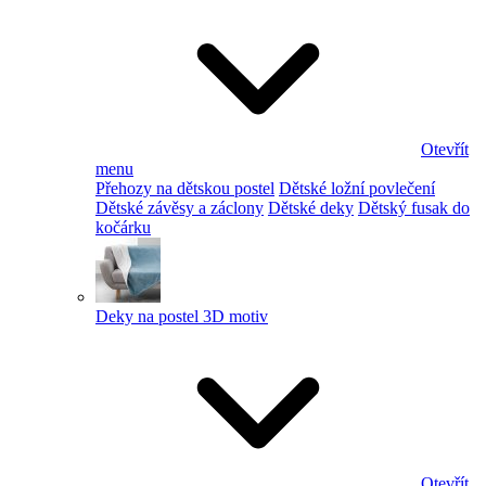
Otevřít
menu
Přehozy na dětskou postel
Dětské ložní povlečení
Dětské závěsy a záclony
Dětské deky
Dětský fusak do
kočárku
Deky na postel 3D motiv
Otevřít