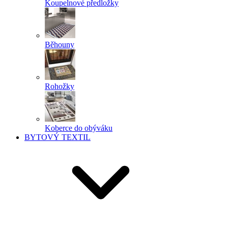
Koupelnové předložky
Běhouny
Rohožky
Koberce do obýváku
BYTOVÝ TEXTIL