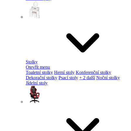
Stolky
Otevřít menu
Toaletní stolky
Herní stoly
Konferenční stolky
Dekorační stolky
Psací stoly
+ 2 další
Noční stolky
Jídelní stoly