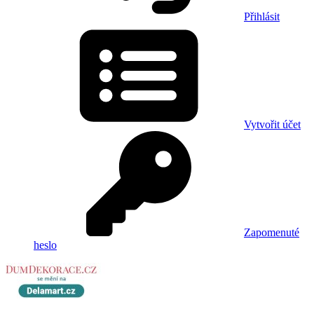
Přihlásit
Vytvořit účet
Zapomenuté
heslo