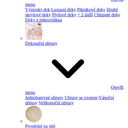
menu
Výprodej dek
Luxusní deky
Piknikové deky
Hrubé
akrylové deky
Plyšové deky
+ 2 další
Chlupaté deky
Deky z mikrovlákna
Dekorační ubrusy
Otevřít
menu
Jednobarevné ubrusy
Ubrusy se vzorem
Vánoční
ubrusy
Velikonoční ubrusy
Prostírání na stůl