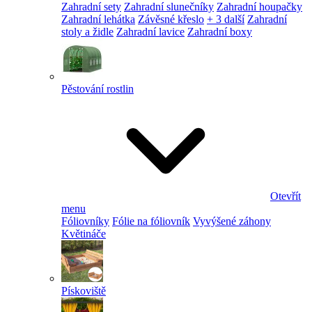
Zahradní sety
Zahradní slunečníky
Zahradní houpačky
Zahradní lehátka
Závěsné křeslo
+ 3 další
Zahradní
stoly a židle
Zahradní lavice
Zahradní boxy
Pěstování rostlin
Otevřít
menu
Fóliovníky
Fólie na fóliovník
Vyvýšené záhony
Květináče
Pískoviště