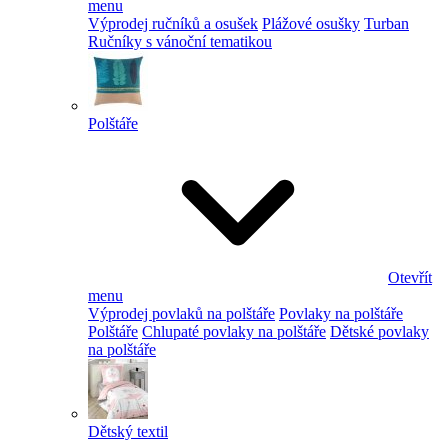
menu
Výprodej ručníků a osušek
Plážové osušky
Turban
Ručníky s vánoční tematikou
Polštáře
Otevřít
menu
Výprodej povlaků na polštáře
Povlaky na polštáře
Polštáře
Chlupaté povlaky na polštáře
Dětské povlaky
na polštáře
Dětský textil