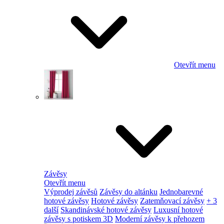
Otevřít menu
Závěsy
Otevřít menu
Výprodej závěsů
Závěsy do altánku
Jednobarevné
hotové závěsy
Hotové závěsy
Zatemňovací závěsy
+ 3
další
Skandinávské hotové závěsy
Luxusní hotové
závěsy s potiskem 3D
Moderní závěsy k přehozem