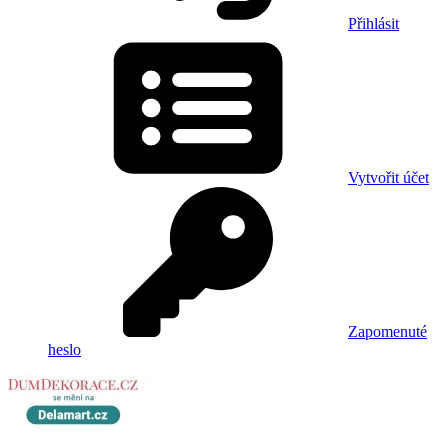
Přihlásit
Vytvořit účet
Zapomenuté
heslo