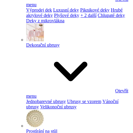
menu
Výprodej dek
Luxusní deky
Piknikové deky
Hrubé
akrylové deky
Plyšové deky
+ 2 další
Chlupaté deky
Deky z mikrovlákna
Dekorační ubrusy
Otevřít
menu
Jednobarevné ubrusy
Ubrusy se vzorem
Vánoční
ubrusy
Velikonoční ubrusy
Prostírání na stůl