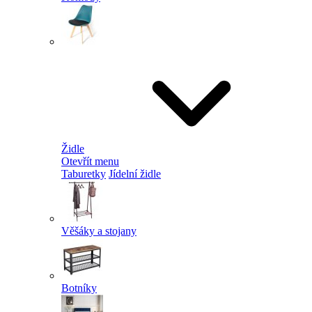
Židle
Otevřít menu
Taburetky
Jídelní židle
Věšáky a stojany
Botníky