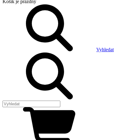
Košík
je prázdný
Vyhledat