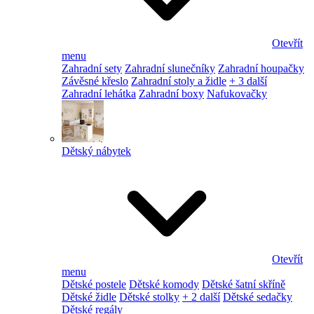
Otevřít
menu
Zahradní sety
Zahradní slunečníky
Zahradní houpačky
Závěsné křeslo
Zahradní stoly a židle
+ 3 další
Zahradní lehátka
Zahradní boxy
Nafukovačky
Dětský nábytek
Otevřít
menu
Dětské postele
Dětské komody
Dětské šatní skříně
Dětské židle
Dětské stolky
+ 2 další
Dětské sedačky
Dětské regály