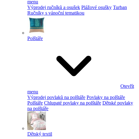
menu
Výprodej ručníků a osušek
Plážové osušky
Turban
Ručníky s vánoční tematikou
Polštáře
Otevřít
menu
Výprodej povlaků na polštáře
Povlaky na polštáře
Polštáře
Chlupaté povlaky na polštáře
Dětské povlaky
na polštáře
Dětský textil