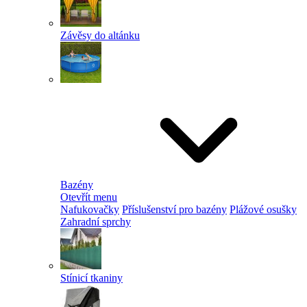
Závěsy do altánku
Bazény
Otevřít menu
Nafukovačky
Příslušenství pro bazény
Plážové osušky
Zahradní sprchy
Stínicí tkaniny