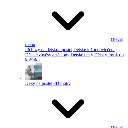
Otevřít
menu
Přehozy na dětskou postel
Dětské ložní povlečení
Dětské závěsy a záclony
Dětské deky
Dětský fusak do
kočárku
Deky na postel 3D motiv
Otevřít