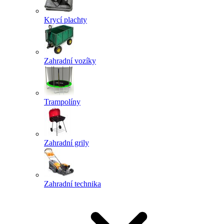
Krycí plachty
Zahradní vozíky
Trampolíny
Zahradní grily
Zahradní technika