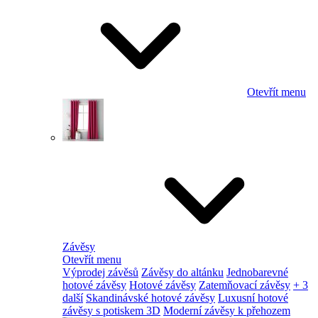
Otevřít menu
Závěsy
Otevřít menu
Výprodej závěsů
Závěsy do altánku
Jednobarevné
hotové závěsy
Hotové závěsy
Zatemňovací závěsy
+ 3
další
Skandinávské hotové závěsy
Luxusní hotové
závěsy s potiskem 3D
Moderní závěsy k přehozem