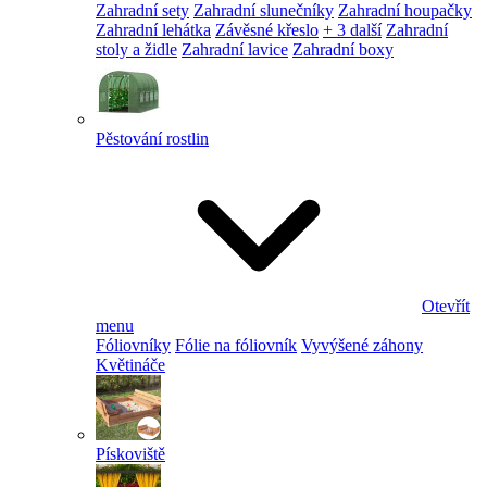
Zahradní sety
Zahradní slunečníky
Zahradní houpačky
Zahradní lehátka
Závěsné křeslo
+ 3 další
Zahradní
stoly a židle
Zahradní lavice
Zahradní boxy
Pěstování rostlin
Otevřít
menu
Fóliovníky
Fólie na fóliovník
Vyvýšené záhony
Květináče
Pískoviště