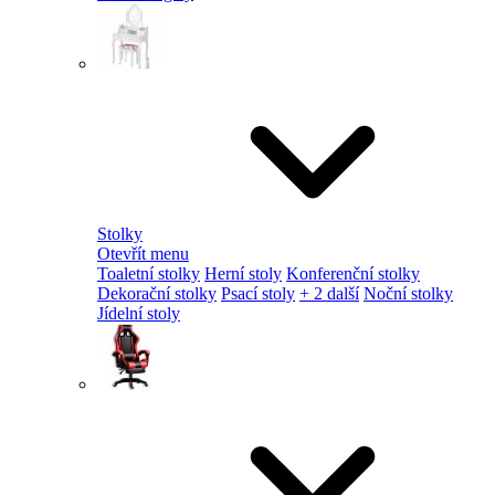
Stolky
Otevřít menu
Toaletní stolky
Herní stoly
Konferenční stolky
Dekorační stolky
Psací stoly
+ 2 další
Noční stolky
Jídelní stoly