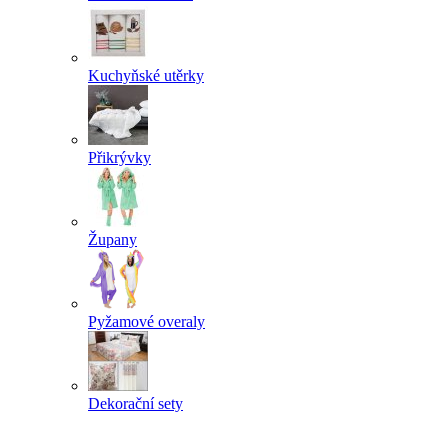
Kuchyňské utěrky
Přikrývky
Župany
Pyžamové overaly
Dekorační sety