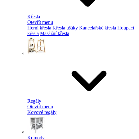
Křesla
Otevřít menu
Herní křesla
Křesla ušáky
Kancelářské křesla
Houpací
křesla
Masážní křesla
Regály
Otevřít menu
Kovové regály
Komody