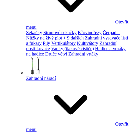
Otevřít
menu
Sekačky
Strunové sekačky
Křovinořezy
Čerpadla
Nůžky na živý plot
+ 9 dalších
Zahradní vysavače listí
a fukary
Pily
Vertikulátory
Kultivátory
Zahradní
postřikovače
Vapky (tlakové čističe)
Hadice a vozíky
na hadice
Drtiče větví
Zahradní vrtáky
Zahradní nářadí
Otevřít
menu