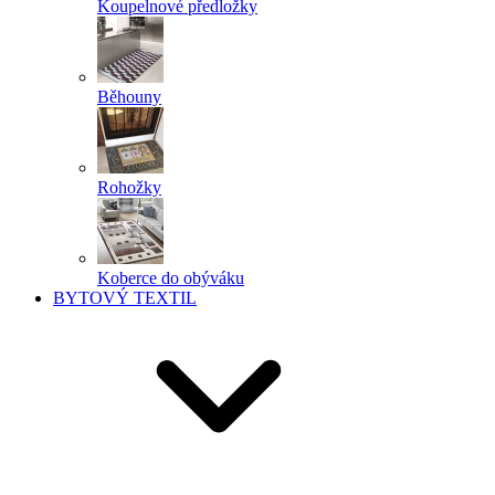
Koupelnové předložky
Běhouny
Rohožky
Koberce do obýváku
BYTOVÝ TEXTIL