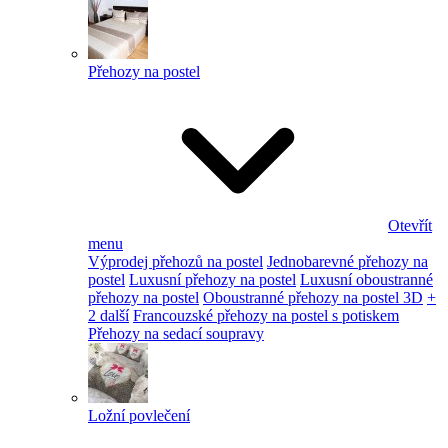
Přehozy na postel
Otevřít
menu
Výprodej přehozů na postel
Jednobarevné přehozy na
postel
Luxusní přehozy na postel
Luxusní oboustranné
přehozy na postel
Oboustranné přehozy na postel 3D
+
2 další
Francouzské přehozy na postel s potiskem
Přehozy na sedací soupravy
Ložní povlečení