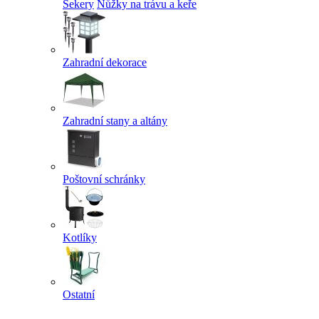
Sekery
Nůžky na trávu a keře
Zahradní dekorace
Zahradní stany a altány
Poštovní schránky
Kotlíky
Ostatní