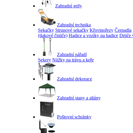
Zahradní grily
Zahradní technika
Sekačky
Strunové sekačky
Křovinořezy
Čerpadla
(tlakové čističe)
Hadice a vozíky na hadice
Drtiče 
Zahradní nářadí
Sekery
Nůžky na trávu a keře
Zahradní dekorace
Zahradní stany a altány
Poštovní schránky