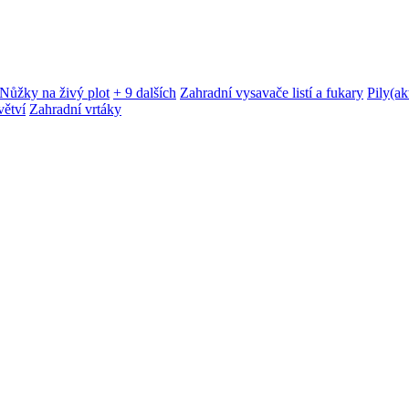
Nůžky na živý plot
+ 9 dalších
Zahradní vysavače listí a fukary
Pily
(ak
větví
Zahradní vrtáky