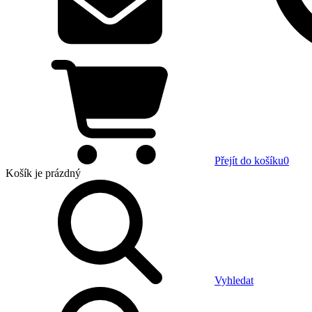
Přejít do košíku
0
Košík
je prázdný
Vyhledat