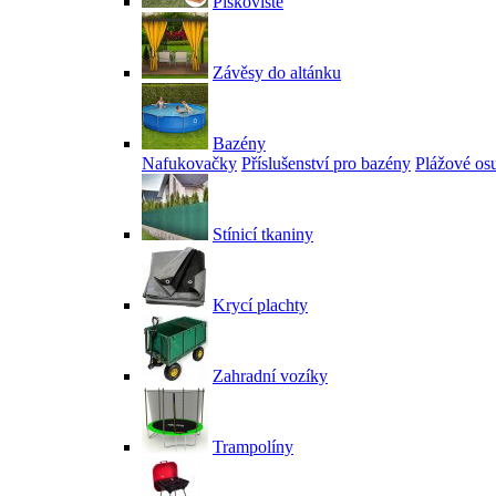
Pískoviště
Závěsy do altánku
Bazény
Nafukovačky
Příslušenství pro bazény
Plážové os
Stínicí tkaniny
Krycí plachty
Zahradní vozíky
Trampolíny