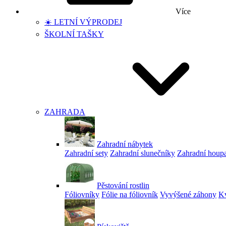
Více
☀️ LETNÍ VÝPRODEJ
ŠKOLNÍ TAŠKY
ZAHRADA
Zahradní nábytek
Zahradní sety
Zahradní slunečníky
Zahradní houp
Pěstování rostlin
Fóliovníky
Fólie na fóliovník
Vyvýšené záhony
Kv