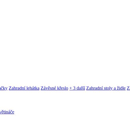
ačky
Zahradní lehátka
Závěsné křeslo
+ 3 další
Zahradní stoly a židle
Z
ětináče