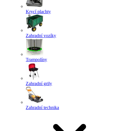
Krycí plachty
Zahradní vozíky
Trampolíny
Zahradní grily
Zahradní technika