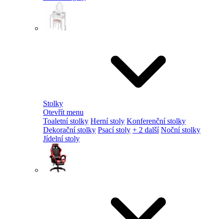
Stolky
Otevřít menu
Toaletní stolky
Herní stoly
Konferenční stolky
Dekorační stolky
Psací stoly
+ 2 další
Noční stolky
Jídelní stoly