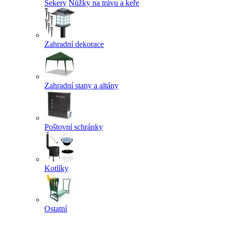
Sekery
Nůžky na trávu a keře
Zahradní dekorace
Zahradní stany a altány
Poštovní schránky
Kotlíky
Ostatní