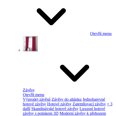
Otevřít menu
Závěsy
Otevřít menu
Výprodej závěsů
Závěsy do altánku
Jednobarevné
hotové závěsy
Hotové závěsy
Zatemňovací závěsy
+ 3
další
Skandinávské hotové závěsy
Luxusní hotové
závěsy s potiskem 3D
Moderní závěsy k přehozem