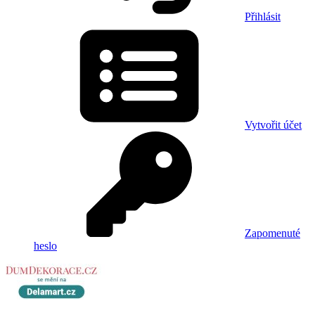
Přihlásit
Vytvořit účet
Zapomenuté
heslo