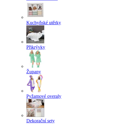
Kuchyňské utěrky
Přikrývky
Župany
Pyžamové overaly
Dekorační sety