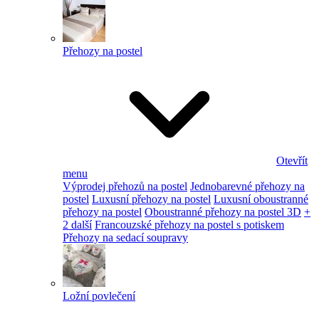
Přehozy na postel
Otevřít
menu
Výprodej přehozů na postel
Jednobarevné přehozy na
postel
Luxusní přehozy na postel
Luxusní oboustranné
přehozy na postel
Oboustranné přehozy na postel 3D
+
2 další
Francouzské přehozy na postel s potiskem
Přehozy na sedací soupravy
Ložní povlečení