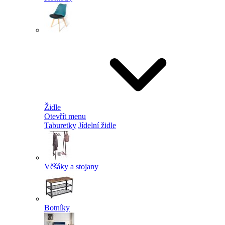
Židle
Otevřít menu
Taburetky
Jídelní židle
Věšáky a stojany
Botníky