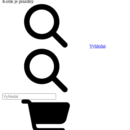
Košík
je prázdný
Vyhledat