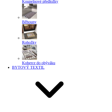
Koupelnové předložky
Běhouny
Rohožky
Koberce do obýváku
BYTOVÝ TEXTIL