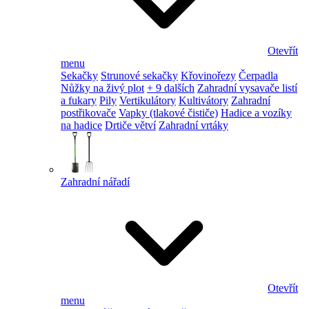
Otevřít
menu
Sekačky
Strunové sekačky
Křovinořezy
Čerpadla
Nůžky na živý plot
+ 9 dalších
Zahradní vysavače listí
a fukary
Pily
Vertikulátory
Kultivátory
Zahradní
postřikovače
Vapky (tlakové čističe)
Hadice a vozíky
na hadice
Drtiče větví
Zahradní vrtáky
Zahradní nářadí
Otevřít
menu