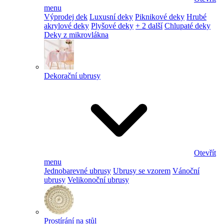
menu
Výprodej dek
Luxusní deky
Piknikové deky
Hrubé
akrylové deky
Plyšové deky
+ 2 další
Chlupaté deky
Deky z mikrovlákna
Dekorační ubrusy
Otevřít
menu
Jednobarevné ubrusy
Ubrusy se vzorem
Vánoční
ubrusy
Velikonoční ubrusy
Prostírání na stůl