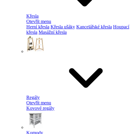
Křesla
Otevřít menu
Herní křesla
Křesla ušáky
Kancelářské křesla
Houpací
křesla
Masážní křesla
Regály
Otevřít menu
Kovové regály
Komody