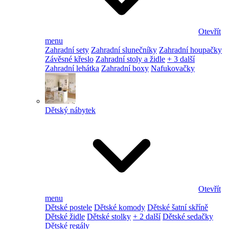
Otevřít
menu
Zahradní sety
Zahradní slunečníky
Zahradní houpačky
Závěsné křeslo
Zahradní stoly a židle
+ 3 další
Zahradní lehátka
Zahradní boxy
Nafukovačky
Dětský nábytek
Otevřít
menu
Dětské postele
Dětské komody
Dětské šatní skříně
Dětské židle
Dětské stolky
+ 2 další
Dětské sedačky
Dětské regály