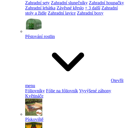
Zahradní sety
Zahradní slunečníky
Zahradní houpačky
Zahradní lehátka
Závěsné křeslo
+ 3 další
Zahradní
stoly a židle
Zahradní lavice
Zahradní boxy
Pěstování rostlin
Otevřít
menu
Fóliovníky
Fólie na fóliovník
Vyvýšené záhony
Květináče
Pískoviště