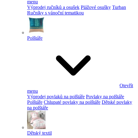
menu
Výprodej ručníků a osušek
Plážové osušky
Turban
Ručníky s vánoční tematikou
Polštáře
Otevřít
menu
Výprodej povlaků na polštáře
Povlaky na polštáře
Polštáře
Chlupaté povlaky na polštáře
Dětské povlaky
na polštáře
Dětský textil