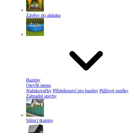
Závěsy do altánku
Bazény
Otevřít menu
Nafukovačky
Příslušenství pro bazény
Plážové osušky
Zahradní sprchy
Stínicí tkaniny