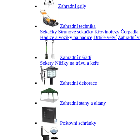
Zahradní grily
Zahradní technika
Sekačky
Strunové sekačky
Křovinořezy
Čerpadla
Hadice a vozíky na hadice
Drtiče větví
Zahradní v
Zahradní nářadí
Sekery
Nůžky na trávu a keře
Zahradní dekorace
Zahradní stany a altány
Poštovní schránky