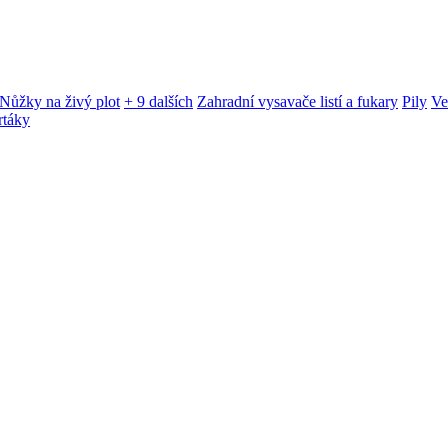
Nůžky na živý plot
+ 9 dalších
Zahradní vysavače listí a fukary
Pily
Ve
rtáky