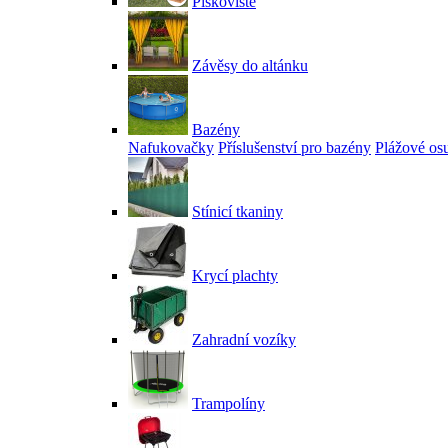
Pískoviště
Závěsy do altánku
Bazény
Nafukovačky
Příslušenství pro bazény
Plážové os
Stínicí tkaniny
Krycí plachty
Zahradní vozíky
Trampolíny