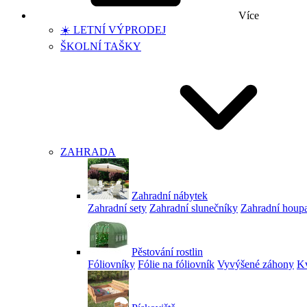
Více
☀️ LETNÍ VÝPRODEJ
ŠKOLNÍ TAŠKY
ZAHRADA
Zahradní nábytek
Zahradní sety
Zahradní slunečníky
Zahradní houp
Pěstování rostlin
Fóliovníky
Fólie na fóliovník
Vyvýšené záhony
Kv