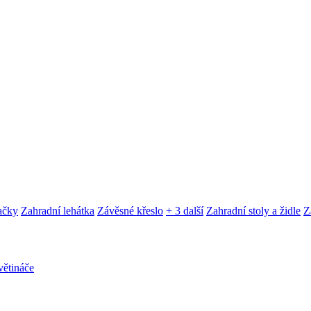
ačky
Zahradní lehátka
Závěsné křeslo
+ 3 další
Zahradní stoly a židle
Z
ětináče