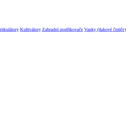
rtikulátory
Kultivátory
Zahradní postřikovače
Vapky (tlakové čističe)