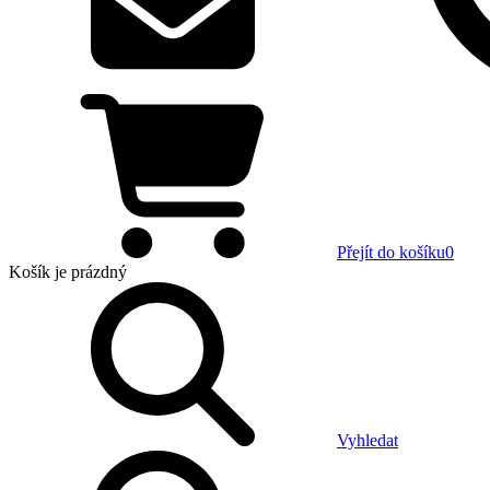
Přejít do košíku
0
Košík
je prázdný
Vyhledat