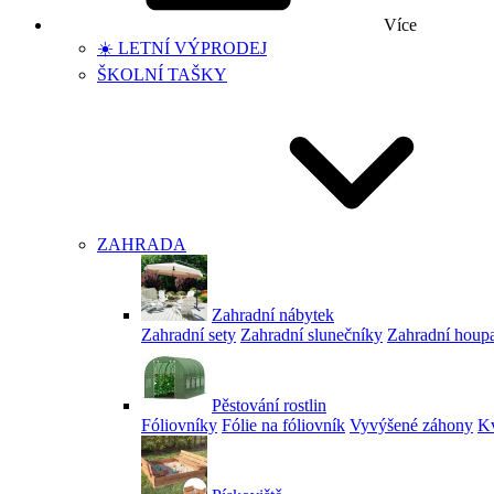
Více
☀️ LETNÍ VÝPRODEJ
ŠKOLNÍ TAŠKY
ZAHRADA
Zahradní nábytek
Zahradní sety
Zahradní slunečníky
Zahradní houp
Pěstování rostlin
Fóliovníky
Fólie na fóliovník
Vyvýšené záhony
Kv