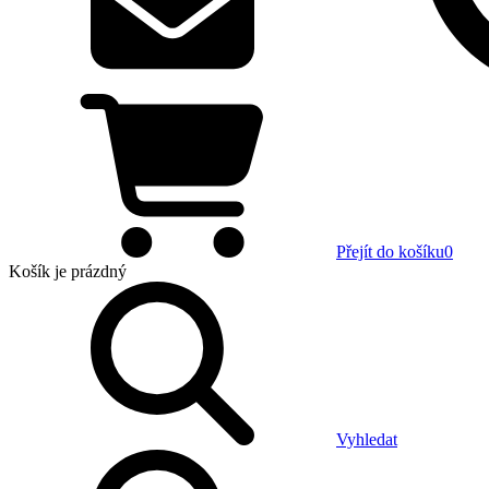
Přejít do košíku
0
Košík
je prázdný
Vyhledat