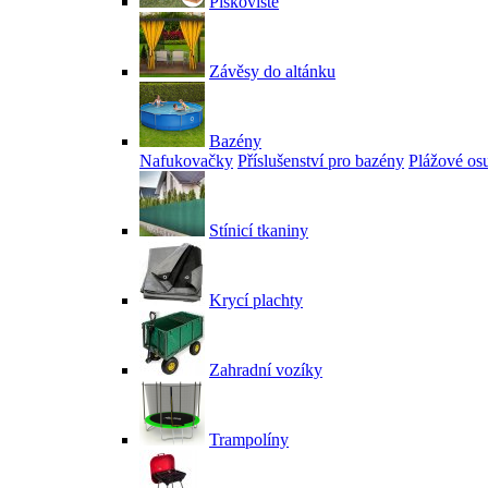
Pískoviště
Závěsy do altánku
Bazény
Nafukovačky
Příslušenství pro bazény
Plážové os
Stínicí tkaniny
Krycí plachty
Zahradní vozíky
Trampolíny