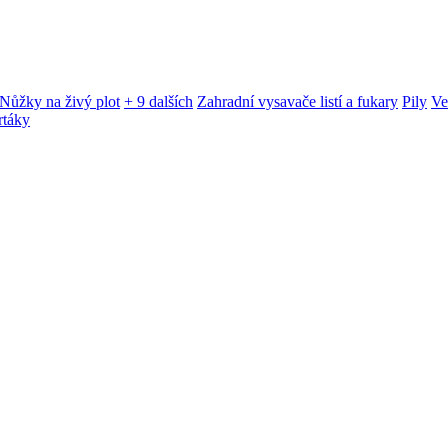
Nůžky na živý plot
+ 9 dalších
Zahradní vysavače listí a fukary
Pily
Ve
rtáky