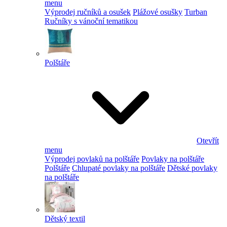
menu
Výprodej ručníků a osušek
Plážové osušky
Turban
Ručníky s vánoční tematikou
Polštáře
Otevřít
menu
Výprodej povlaků na polštáře
Povlaky na polštáře
Polštáře
Chlupaté povlaky na polštáře
Dětské povlaky
na polštáře
Dětský textil