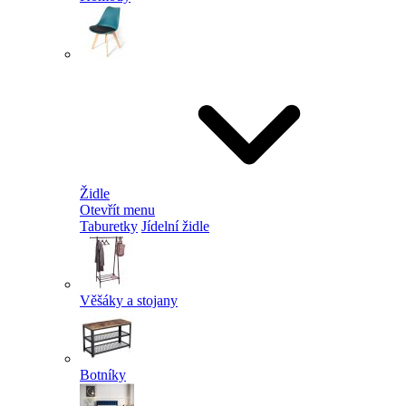
Židle
Otevřít menu
Taburetky
Jídelní židle
Věšáky a stojany
Botníky