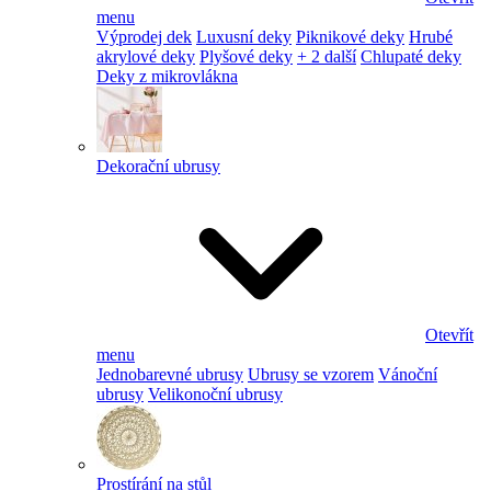
menu
Výprodej dek
Luxusní deky
Piknikové deky
Hrubé
akrylové deky
Plyšové deky
+ 2 další
Chlupaté deky
Deky z mikrovlákna
Dekorační ubrusy
Otevřít
menu
Jednobarevné ubrusy
Ubrusy se vzorem
Vánoční
ubrusy
Velikonoční ubrusy
Prostírání na stůl