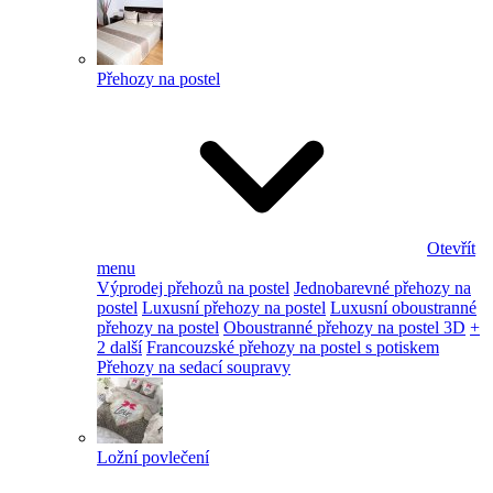
Přehozy na postel
Otevřít
menu
Výprodej přehozů na postel
Jednobarevné přehozy na
postel
Luxusní přehozy na postel
Luxusní oboustranné
přehozy na postel
Oboustranné přehozy na postel 3D
+
2 další
Francouzské přehozy na postel s potiskem
Přehozy na sedací soupravy
Ložní povlečení