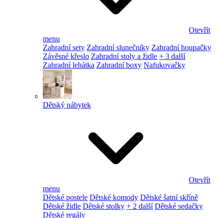
Otevřít
menu
Zahradní sety
Zahradní slunečníky
Zahradní houpačky
Závěsné křeslo
Zahradní stoly a židle
+ 3 další
Zahradní lehátka
Zahradní boxy
Nafukovačky
Dětský nábytek
Otevřít
menu
Dětské postele
Dětské komody
Dětské šatní skříně
Dětské židle
Dětské stolky
+ 2 další
Dětské sedačky
Dětské regály