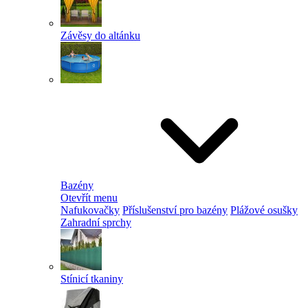
Závěsy do altánku
Bazény
Otevřít menu
Nafukovačky
Příslušenství pro bazény
Plážové osušky
Zahradní sprchy
Stínicí tkaniny