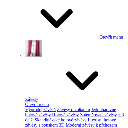
Otevřít menu
Závěsy
Otevřít menu
Výprodej závěsů
Závěsy do altánku
Jednobarevné
hotové závěsy
Hotové závěsy
Zatemňovací závěsy
+ 3
další
Skandinávské hotové závěsy
Luxusní hotové
závěsy s potiskem 3D
Moderní závěsy k přehozem