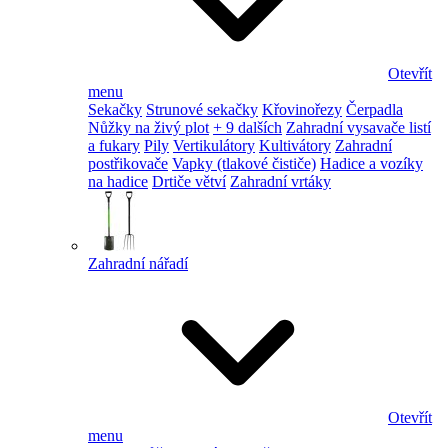
Otevřít
menu
Sekačky
Strunové sekačky
Křovinořezy
Čerpadla
Nůžky na živý plot
+ 9 dalších
Zahradní vysavače listí
a fukary
Pily
Vertikulátory
Kultivátory
Zahradní
postřikovače
Vapky (tlakové čističe)
Hadice a vozíky
na hadice
Drtiče větví
Zahradní vrtáky
Zahradní nářadí
Otevřít
menu