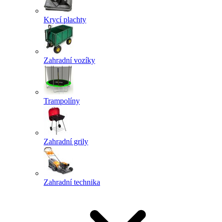
Krycí plachty
Zahradní vozíky
Trampolíny
Zahradní grily
Zahradní technika