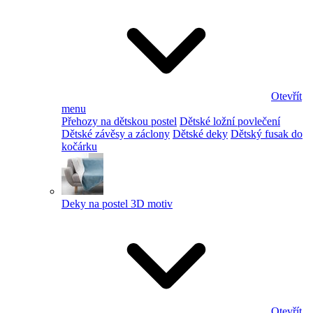
Otevřít
menu
Přehozy na dětskou postel
Dětské ložní povlečení
Dětské závěsy a záclony
Dětské deky
Dětský fusak do
kočárku
Deky na postel 3D motiv
Otevřít