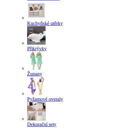
Kuchyňské utěrky
Přikrývky
Župany
Pyžamové overaly
Dekorační sety