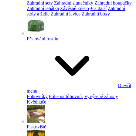
Zahradní sety
Zahradní slunečníky
Zahradní houpačky
Zahradní lehátka
Závěsné křeslo
+ 3 další
Zahradní
stoly a židle
Zahradní lavice
Zahradní boxy
Pěstování rostlin
Otevřít
menu
Fóliovníky
Fólie na fóliovník
Vyvýšené záhony
Květináče
Pískoviště