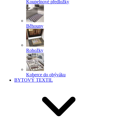
Koupelnové předložky
Běhouny
Rohožky
Koberce do obýváku
BYTOVÝ TEXTIL