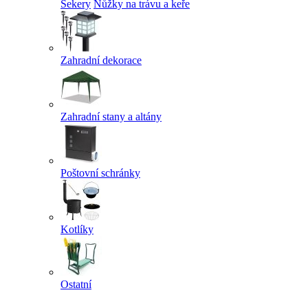
Sekery
Nůžky na trávu a keře
Zahradní dekorace
Zahradní stany a altány
Poštovní schránky
Kotlíky
Ostatní