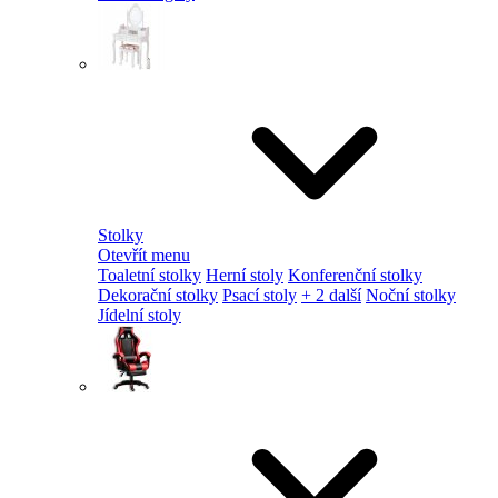
Stolky
Otevřít menu
Toaletní stolky
Herní stoly
Konferenční stolky
Dekorační stolky
Psací stoly
+ 2 další
Noční stolky
Jídelní stoly