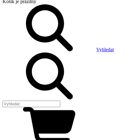
Košík
je prázdný
Vyhledat