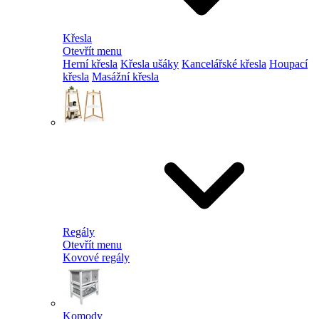
Křesla
Otevřít menu
Herní křesla
Křesla ušáky
Kancelářské křesla
Houpací
křesla
Masážní křesla
Regály
Otevřít menu
Kovové regály
Komody