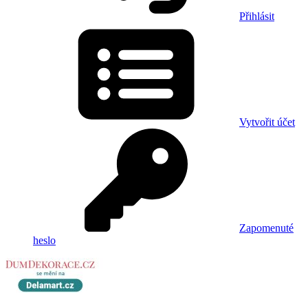
Přihlásit
Vytvořit účet
Zapomenuté
heslo