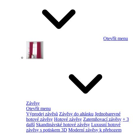
Otevřít menu
Závěsy
Otevřít menu
Výprodej závěsů
Závěsy do altánku
Jednobarevné
hotové závěsy
Hotové závěsy
Zatemňovací závěsy
+ 3
další
Skandinávské hotové závěsy
Luxusní hotové
závěsy s potiskem 3D
Moderní závěsy k přehozem