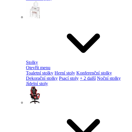
Stolky
Otevřít menu
Toaletní stolky
Herní stoly
Konferenční stolky
Dekorační stolky
Psací stoly
+ 2 další
Noční stolky
Jídelní stoly