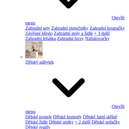
Otevřít
menu
Zahradní sety
Zahradní slunečníky
Zahradní houpačky
Závěsné křeslo
Zahradní stoly a židle
+ 3 další
Zahradní lehátka
Zahradní boxy
Nafukovačky
Dětský nábytek
Otevřít
menu
Dětské postele
Dětské komody
Dětské šatní skříně
Dětské židle
Dětské stolky
+ 2 další
Dětské sedačky
Dětské regály