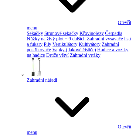
Otevřít
menu
Sekačky
Strunové sekačky
Křovinořezy
Čerpadla
Nůžky na živý plot
+ 9 dalších
Zahradní vysavače listí
a fukary
Pily
Vertikulátory
Kultivátory
Zahradní
postřikovače
Vapky (tlakové čističe)
Hadice a vozíky
na hadice
Drtiče větví
Zahradní vrtáky
Zahradní nářadí
Otevřít
menu