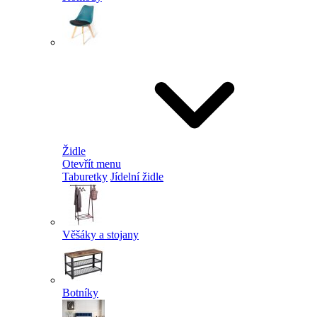
Židle
Otevřít menu
Taburetky
Jídelní židle
Věšáky a stojany
Botníky