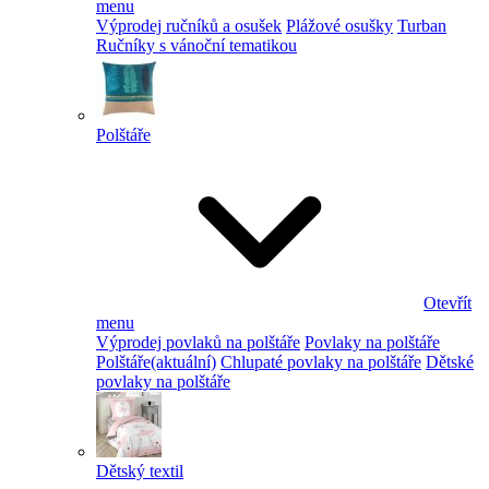
menu
Výprodej ručníků a osušek
Plážové osušky
Turban
Ručníky s vánoční tematikou
Polštáře
Otevřít
menu
Výprodej povlaků na polštáře
Povlaky na polštáře
Polštáře
(aktuální)
Chlupaté povlaky na polštáře
Dětské
povlaky na polštáře
Dětský textil