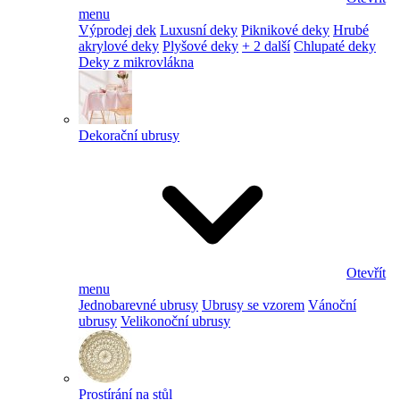
menu
Výprodej dek
Luxusní deky
Piknikové deky
Hrubé
akrylové deky
Plyšové deky
+ 2 další
Chlupaté deky
Deky z mikrovlákna
Dekorační ubrusy
Otevřít
menu
Jednobarevné ubrusy
Ubrusy se vzorem
Vánoční
ubrusy
Velikonoční ubrusy
Prostírání na stůl