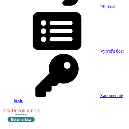
Přihlásit
Vytvořit účet
Zapomenuté
heslo