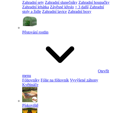
Zahradní sety
Zahradní slunečníky
Zahradní houpačky
Zahradní lehátka
Závěsné křeslo
+ 3 další
Zahradní
stoly a židle
Zahradní lavice
Zahradní boxy
Pěstování rostlin
Otevřít
menu
Fóliovníky
Fólie na fóliovník
Vyvýšené záhony
Květináče
Pískoviště