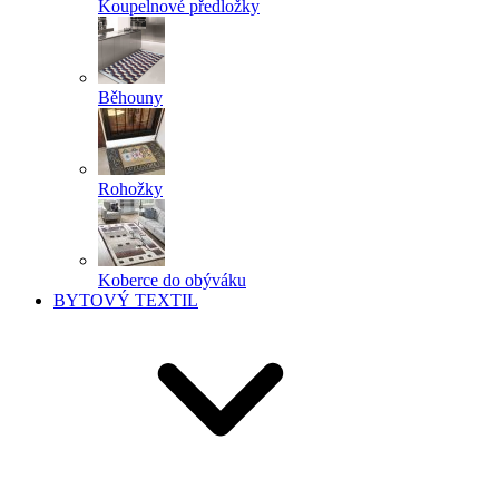
Koupelnové předložky
Běhouny
Rohožky
Koberce do obýváku
BYTOVÝ TEXTIL