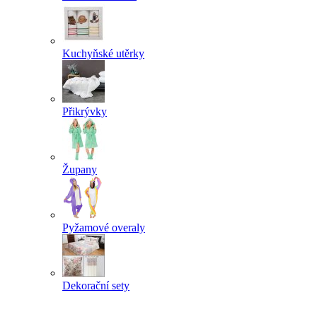
Kuchyňské utěrky
Přikrývky
Župany
Pyžamové overaly
Dekorační sety