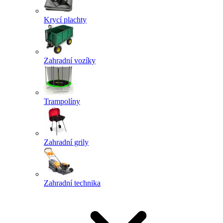
Krycí plachty
Zahradní vozíky
Trampolíny
Zahradní grily
Zahradní technika