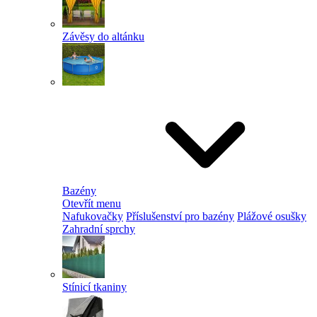
Závěsy do altánku
Bazény
Otevřít menu
Nafukovačky
Příslušenství pro bazény
Plážové osušky
Zahradní sprchy
Stínicí tkaniny