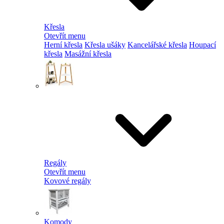
Křesla
Otevřít menu
Herní křesla
Křesla ušáky
Kancelářské křesla
Houpací
křesla
Masážní křesla
Regály
Otevřít menu
Kovové regály
Komody