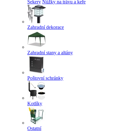
Sekery
Nůžky na trávu a keře
Zahradní dekorace
Zahradní stany a altány
Poštovní schránky
Kotlíky
Ostatní