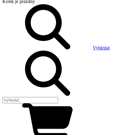
Košík
je prázdný
Vyhledat