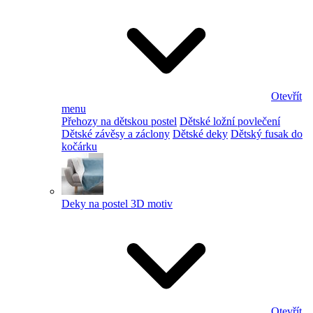
Otevřít
menu
Přehozy na dětskou postel
Dětské ložní povlečení
Dětské závěsy a záclony
Dětské deky
Dětský fusak do
kočárku
Deky na postel 3D motiv
Otevřít