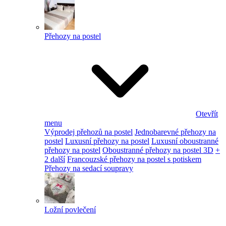
Přehozy na postel
Otevřít
menu
Výprodej přehozů na postel
Jednobarevné přehozy na
postel
Luxusní přehozy na postel
Luxusní oboustranné
přehozy na postel
Oboustranné přehozy na postel 3D
+
2 další
Francouzské přehozy na postel s potiskem
Přehozy na sedací soupravy
Ložní povlečení