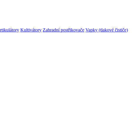
rtikulátory
Kultivátory
Zahradní postřikovače
Vapky (tlakové čističe)