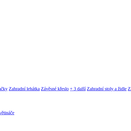
ačky
Zahradní lehátka
Závěsné křeslo
+ 3 další
Zahradní stoly a židle
Z
ětináče