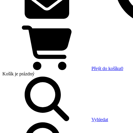
Přejít do košíku
0
Košík
je prázdný
Vyhledat