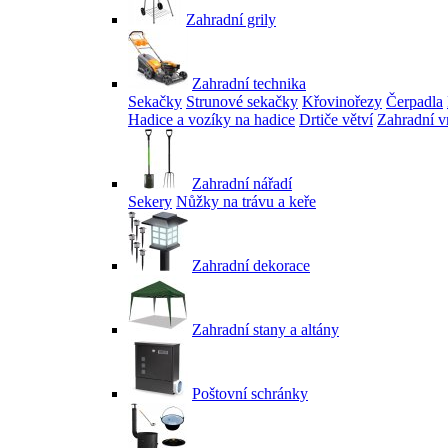
Zahradní grily
Zahradní technika
Sekačky
Strunové sekačky
Křovinořezy
Čerpadla
Hadice a vozíky na hadice
Drtiče větví
Zahradní v
Zahradní nářadí
Sekery
Nůžky na trávu a keře
Zahradní dekorace
Zahradní stany a altány
Poštovní schránky