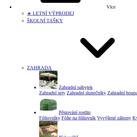
Více
☀️ LETNÍ VÝPRODEJ
ŠKOLNÍ TAŠKY
ZAHRADA
Zahradní nábytek
Zahradní sety
Zahradní slunečníky
Zahradní houp
Pěstování rostlin
Fóliovníky
Fólie na fóliovník
Vyvýšené záhony
Kv