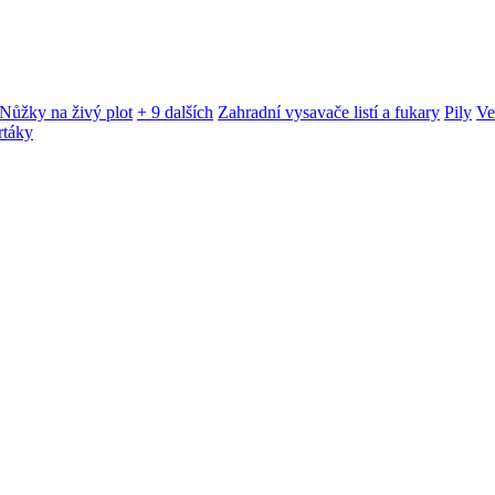
Nůžky na živý plot
+ 9 dalších
Zahradní vysavače listí a fukary
Pily
Ve
rtáky