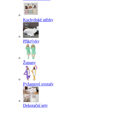
Kuchyňské utěrky
Přikrývky
Župany
Pyžamové overaly
Dekorační sety