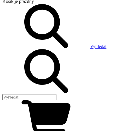
Košík
je prázdný
Vyhledat