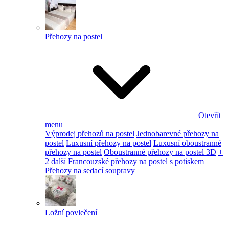
Přehozy na postel
Otevřít
menu
Výprodej přehozů na postel
Jednobarevné přehozy na
postel
Luxusní přehozy na postel
Luxusní oboustranné
přehozy na postel
Oboustranné přehozy na postel 3D
+
2 další
Francouzské přehozy na postel s potiskem
Přehozy na sedací soupravy
Ložní povlečení