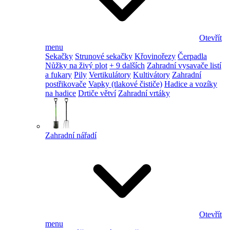
Otevřít
menu
Sekačky
Strunové sekačky
Křovinořezy
Čerpadla
Nůžky na živý plot
+ 9 dalších
Zahradní vysavače listí
a fukary
Pily
Vertikulátory
Kultivátory
Zahradní
postřikovače
Vapky (tlakové čističe)
Hadice a vozíky
na hadice
Drtiče větví
Zahradní vrtáky
Zahradní nářadí
Otevřít
menu