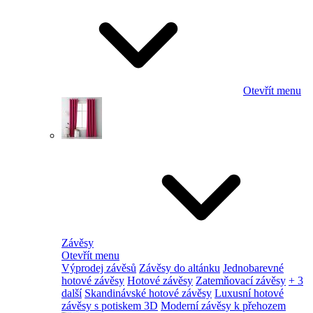
Otevřít menu
Závěsy
Otevřít menu
Výprodej závěsů
Závěsy do altánku
Jednobarevné
hotové závěsy
Hotové závěsy
Zatemňovací závěsy
+ 3
další
Skandinávské hotové závěsy
Luxusní hotové
závěsy s potiskem 3D
Moderní závěsy k přehozem