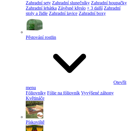
Zahradní sety
Zahradní slunečníky
Zahradní houpačky
Zahradní lehátka
Závěsné křeslo
+ 3 další
Zahradní
stoly a židle
Zahradní lavice
Zahradní boxy
Pěstování rostlin
Otevřít
menu
Fóliovníky
Fólie na fóliovník
Vyvýšené záhony
Květináče
Pískoviště