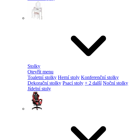
Stolky
Otevřít menu
Toaletní stolky
Herní stoly
Konferenční stolky
Dekorační stolky
Psací stoly
+ 2 další
Noční stolky
Jídelní stoly