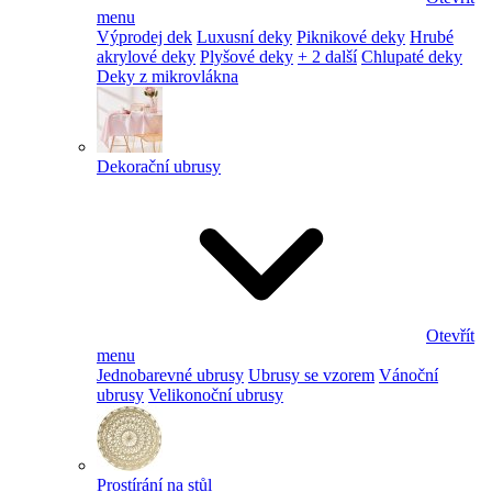
menu
Výprodej dek
Luxusní deky
Piknikové deky
Hrubé
akrylové deky
Plyšové deky
+ 2 další
Chlupaté deky
Deky z mikrovlákna
Dekorační ubrusy
Otevřít
menu
Jednobarevné ubrusy
Ubrusy se vzorem
Vánoční
ubrusy
Velikonoční ubrusy
Prostírání na stůl