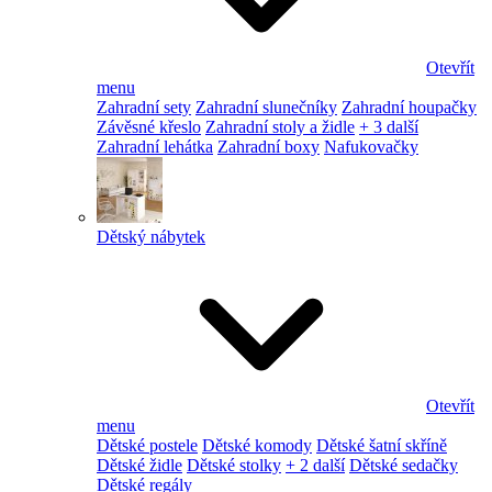
Otevřít
menu
Zahradní sety
Zahradní slunečníky
Zahradní houpačky
Závěsné křeslo
Zahradní stoly a židle
+ 3 další
Zahradní lehátka
Zahradní boxy
Nafukovačky
Dětský nábytek
Otevřít
menu
Dětské postele
Dětské komody
Dětské šatní skříně
Dětské židle
Dětské stolky
+ 2 další
Dětské sedačky
Dětské regály