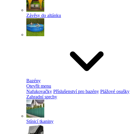
Závěsy do altánku
Bazény
Otevřít menu
Nafukovačky
Příslušenství pro bazény
Plážové osušky
Zahradní sprchy
Stínicí tkaniny