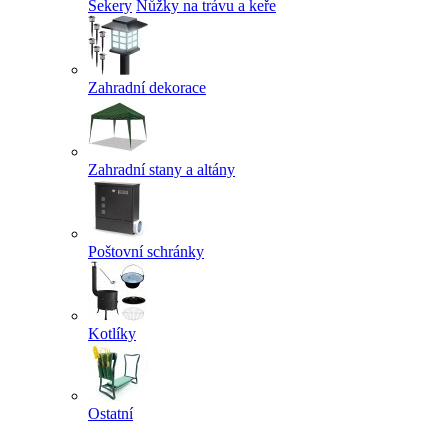
Sekery
Nůžky na trávu a keře
Zahradní dekorace
Zahradní stany a altány
Poštovní schránky
Kotlíky
Ostatní