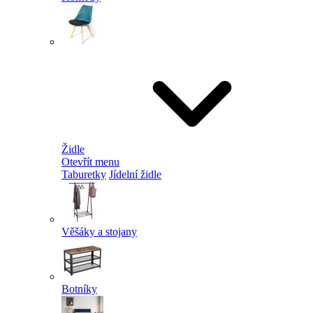
Židle
Otevřít menu
Taburetky
Jídelní židle
Věšáky a stojany
Botníky