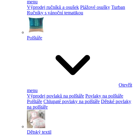
menu
Výprodej ručníků a osušek
Plážové osušky
Turban
Ručníky s vánoční tematikou
Polštáře
Otevřít
menu
Výprodej povlaků na polštáře
Povlaky na polštáře
Polštáře
Chlupaté povlaky na polštáře
Dětské povlaky
na polštáře
Dětský textil