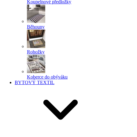
Koupelnové předložky
Běhouny
Rohožky
Koberce do obýváku
BYTOVÝ TEXTIL