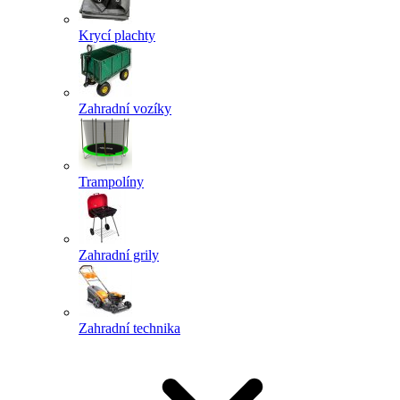
Krycí plachty
Zahradní vozíky
Trampolíny
Zahradní grily
Zahradní technika