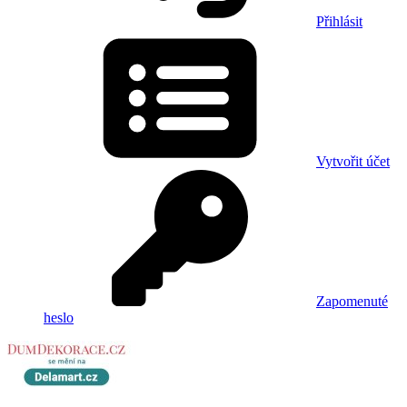
Přihlásit
Vytvořit účet
Zapomenuté
heslo