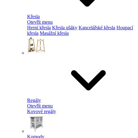
Křesla
Otevřít menu
Herní křesla
Křesla ušáky
Kancelářské křesla
Houpací
křesla
Masážní křesla
Regály
Otevřít menu
Kovové regály
Komody