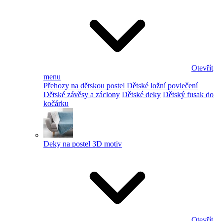
Otevřít
menu
Přehozy na dětskou postel
Dětské ložní povlečení
Dětské závěsy a záclony
Dětské deky
Dětský fusak do
kočárku
Deky na postel 3D motiv
Otevřít