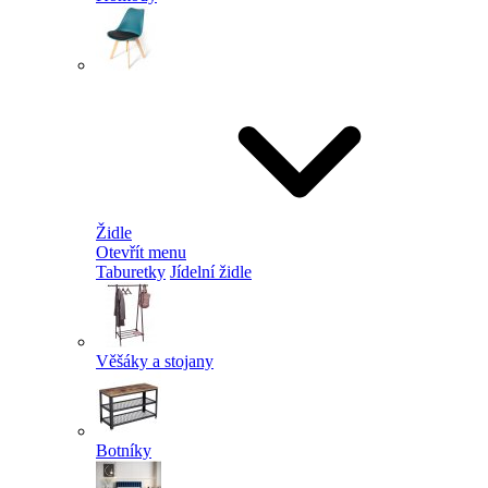
Židle
Otevřít menu
Taburetky
Jídelní židle
Věšáky a stojany
Botníky