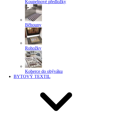
Koupelnové předložky
Běhouny
Rohožky
Koberce do obýváku
BYTOVÝ TEXTIL