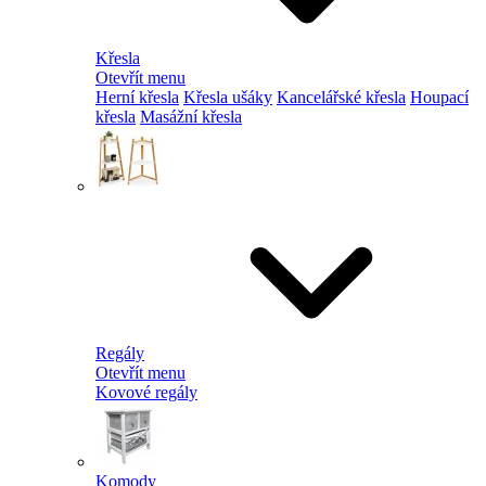
Křesla
Otevřít menu
Herní křesla
Křesla ušáky
Kancelářské křesla
Houpací
křesla
Masážní křesla
Regály
Otevřít menu
Kovové regály
Komody