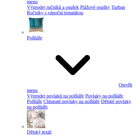
menu
Výprodej ručníků a osušek
Plážové osušky
Turban
Ručníky s vánoční tematikou
Polštáře
Otevřít
menu
Výprodej povlaků na polštáře
Povlaky na polštáře
Polštáře
Chlupaté povlaky na polštáře
Dětské povlaky
na polštáře
Dětský textil