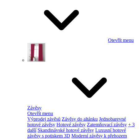
Otevřít menu
Závěsy
Otevřít menu
Výprodej závěsů
Závěsy do altánku
Jednobarevné
hotové závěsy
Hotové závěsy
Zatemňovací závěsy
+ 3
další
Skandinávské hotové závěsy
Luxusní hotové
závěsy s potiskem 3D
Moderní závěsy k přehozem