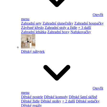
Otevřít
menu
Zahradní sety
Zahradní slunečníky
Zahradní houpačky
Závěsné křeslo
Zahradní stoly a židle
+ 3 další
Zahradní lehátka
Zahradní boxy
Nafukovačky
Dětský nábytek
Otevřít
menu
Dětské postele
Dětské komody
Dětské šatní skříně
Dětské židle
Dětské stolky
+ 2 další
Dětské sedačky
Dětské regály