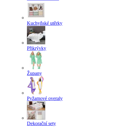
Kuchyňské utěrky
Přikrývky
Župany
Pyžamové overaly
Dekorační sety