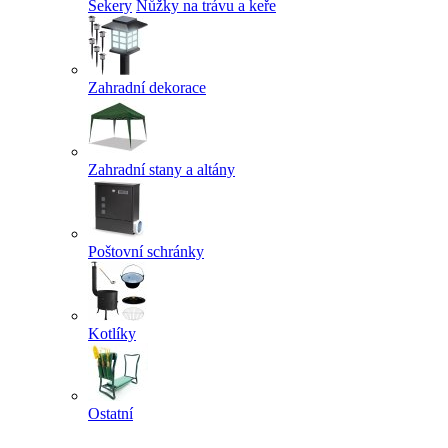
Sekery
Nůžky na trávu a keře
Zahradní dekorace
Zahradní stany a altány
Poštovní schránky
Kotlíky
Ostatní