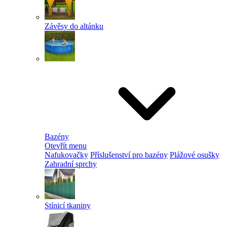
Závěsy do altánku
Bazény
Otevřít menu
Nafukovačky
Příslušenství pro bazény
Plážové osušky
Zahradní sprchy
Stínicí tkaniny