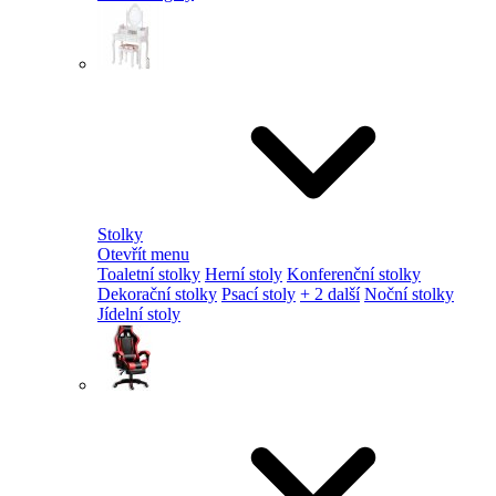
Stolky
Otevřít menu
Toaletní stolky
Herní stoly
Konferenční stolky
Dekorační stolky
Psací stoly
+ 2 další
Noční stolky
Jídelní stoly