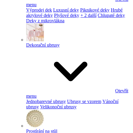
menu
Výprodej dek
Luxusní deky
Piknikové deky
Hrubé
akrylové deky
Plyšové deky
+ 2 další
Chlupaté deky
Deky z mikrovlákna
Dekorační ubrusy
Otevřít
menu
Jednobarevné ubrusy
Ubrusy se vzorem
Vánoční
ubrusy
Velikonoční ubrusy
Prostírání na stůl