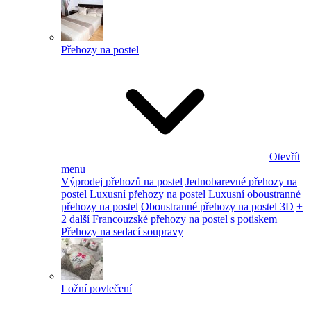
Přehozy na postel
Otevřít
menu
Výprodej přehozů na postel
Jednobarevné přehozy na
postel
Luxusní přehozy na postel
Luxusní oboustranné
přehozy na postel
Oboustranné přehozy na postel 3D
+
2 další
Francouzské přehozy na postel s potiskem
Přehozy na sedací soupravy
Ložní povlečení