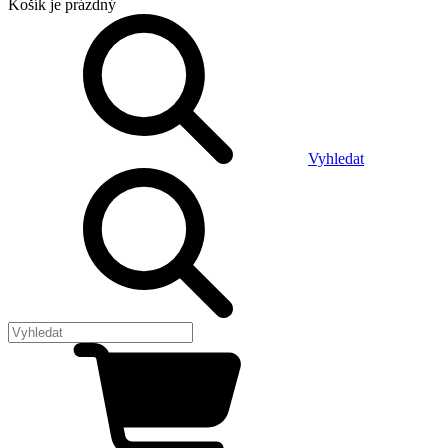
Košík
je prázdný
Vyhledat