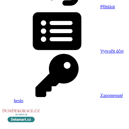
Přihlásit
Vytvořit účet
Zapomenuté
heslo