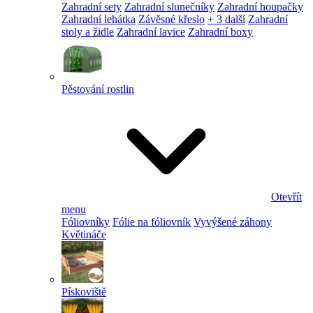
Zahradní sety
Zahradní slunečníky
Zahradní houpačky
Zahradní lehátka
Závěsné křeslo
+ 3 další
Zahradní
stoly a židle
Zahradní lavice
Zahradní boxy
Pěstování rostlin
Otevřít
menu
Fóliovníky
Fólie na fóliovník
Vyvýšené záhony
Květináče
Pískoviště