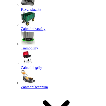
Krycí plachty
Zahradní vozíky
Trampolíny
Zahradní grily
Zahradní technika