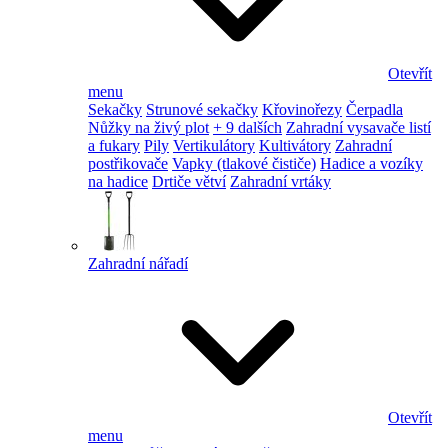
Otevřít
menu
Sekačky
Strunové sekačky
Křovinořezy
Čerpadla
Nůžky na živý plot
+ 9 dalších
Zahradní vysavače listí
a fukary
Pily
Vertikulátory
Kultivátory
Zahradní
postřikovače
Vapky (tlakové čističe)
Hadice a vozíky
na hadice
Drtiče větví
Zahradní vrtáky
Zahradní nářadí
Otevřít
menu