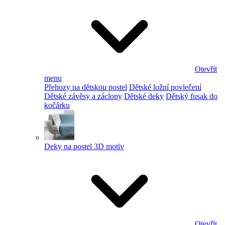
Otevřít
menu
Přehozy na dětskou postel
Dětské ložní povlečení
Dětské závěsy a záclony
Dětské deky
Dětský fusak do
kočárku
Deky na postel 3D motiv
Otevřít