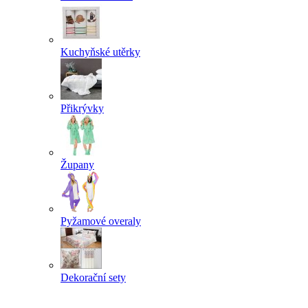
Kuchyňské utěrky
Přikrývky
Župany
Pyžamové overaly
Dekorační sety