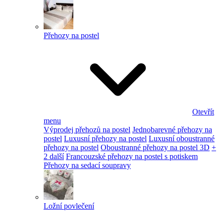
Přehozy na postel
Otevřít
menu
Výprodej přehozů na postel
Jednobarevné přehozy na
postel
Luxusní přehozy na postel
Luxusní oboustranné
přehozy na postel
Oboustranné přehozy na postel 3D
+
2 další
Francouzské přehozy na postel s potiskem
Přehozy na sedací soupravy
Ložní povlečení