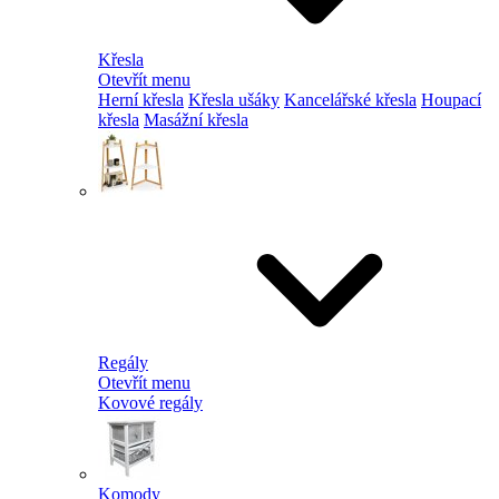
Křesla
Otevřít menu
Herní křesla
Křesla ušáky
Kancelářské křesla
Houpací
křesla
Masážní křesla
Regály
Otevřít menu
Kovové regály
Komody