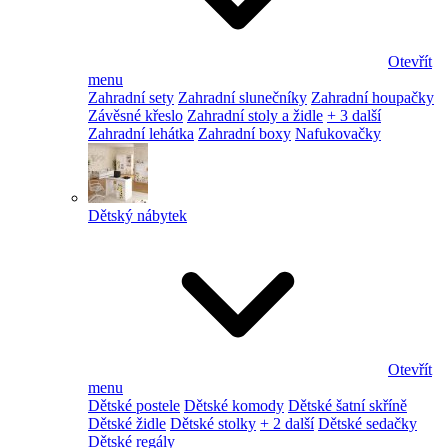
Otevřít
menu
Zahradní sety
Zahradní slunečníky
Zahradní houpačky
Závěsné křeslo
Zahradní stoly a židle
+ 3 další
Zahradní lehátka
Zahradní boxy
Nafukovačky
Dětský nábytek
Otevřít
menu
Dětské postele
Dětské komody
Dětské šatní skříně
Dětské židle
Dětské stolky
+ 2 další
Dětské sedačky
Dětské regály