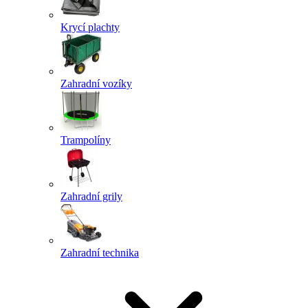
Krycí plachty
Zahradní vozíky
Trampolíny
Zahradní grily
Zahradní technika