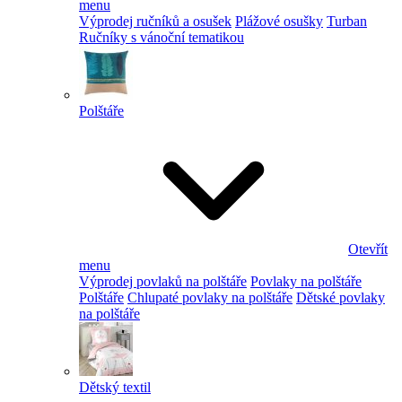
menu
Výprodej ručníků a osušek
Plážové osušky
Turban
Ručníky s vánoční tematikou
Polštáře
Otevřít
menu
Výprodej povlaků na polštáře
Povlaky na polštáře
Polštáře
Chlupaté povlaky na polštáře
Dětské povlaky
na polštáře
Dětský textil