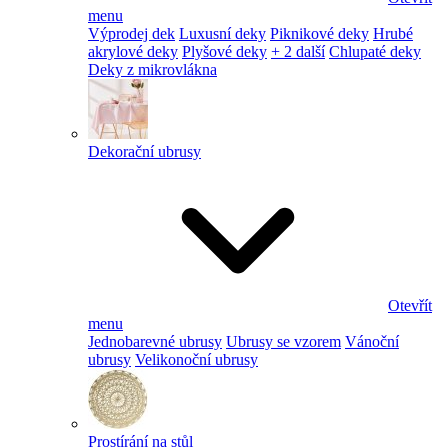
menu
Výprodej dek
Luxusní deky
Piknikové deky
Hrubé
akrylové deky
Plyšové deky
+ 2 další
Chlupaté deky
Deky z mikrovlákna
Dekorační ubrusy
Otevřít
menu
Jednobarevné ubrusy
Ubrusy se vzorem
Vánoční
ubrusy
Velikonoční ubrusy
Prostírání na stůl