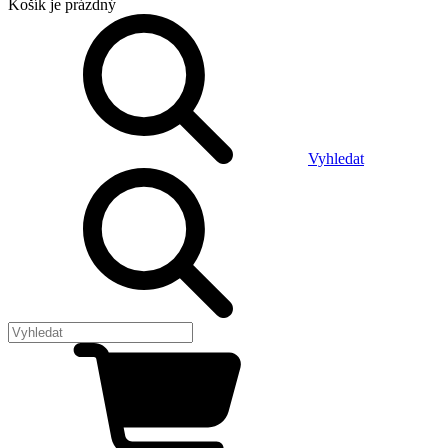
Košík
je prázdný
Vyhledat