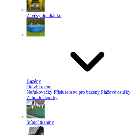
Závěsy do altánku
Bazény
Otevřít menu
Nafukovačky
Příslušenství pro bazény
Plážové osušky
Zahradní sprchy
Stínicí tkaniny