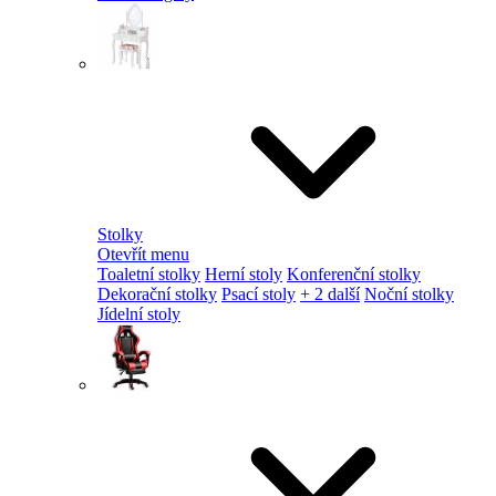
Stolky
Otevřít menu
Toaletní stolky
Herní stoly
Konferenční stolky
Dekorační stolky
Psací stoly
+ 2 další
Noční stolky
Jídelní stoly