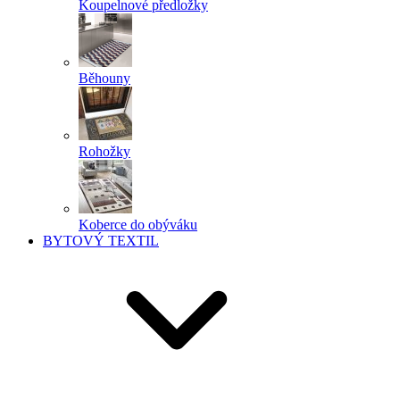
Koupelnové předložky
Běhouny
Rohožky
Koberce do obýváku
BYTOVÝ TEXTIL