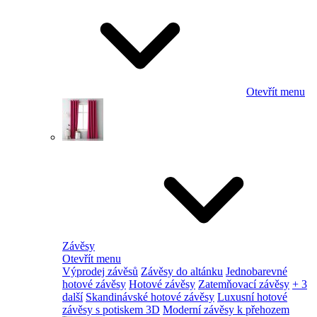
Otevřít menu
Závěsy
Otevřít menu
Výprodej závěsů
Závěsy do altánku
Jednobarevné
hotové závěsy
Hotové závěsy
Zatemňovací závěsy
+ 3
další
Skandinávské hotové závěsy
Luxusní hotové
závěsy s potiskem 3D
Moderní závěsy k přehozem