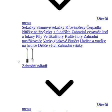
Otevřít
menu
Sekačky
Strunové sekačky
Křovinořezy
Čerpadla
Nůžky na živý plot
+ 9 dalších
Zahradní vysavače listí
a fukary
Pily
Vertikulátory
Kultivátory
Zahradní
postřikovače
Vapky (tlakové čističe)
Hadice a vozíky
na hadice
Drtiče větví
Zahradní vrtáky
Zahradní nářadí
Otevřít
menu