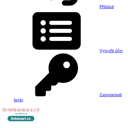
Přihlásit
Vytvořit účet
Zapomenuté
heslo