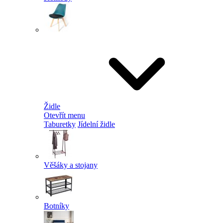
Židle
Otevřít menu
Taburetky
Jídelní židle
Věšáky a stojany
Botníky