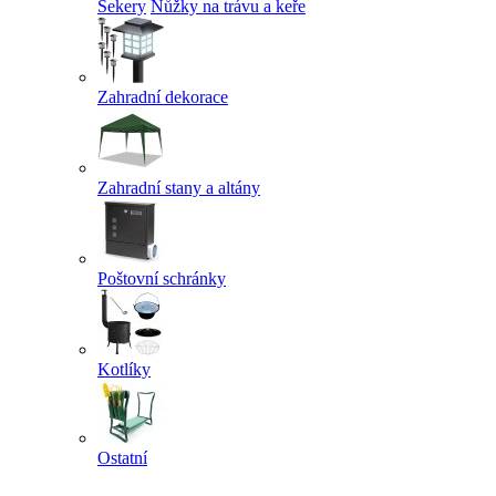
Sekery
Nůžky na trávu a keře
Zahradní dekorace
Zahradní stany a altány
Poštovní schránky
Kotlíky
Ostatní