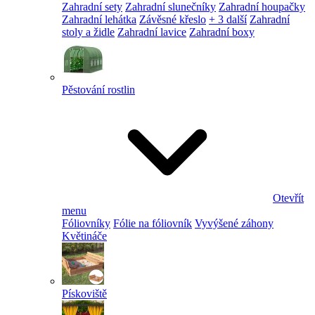
Zahradní sety
Zahradní slunečníky
Zahradní houpačky
Zahradní lehátka
Závěsné křeslo
+ 3 další
Zahradní
stoly a židle
Zahradní lavice
Zahradní boxy
Pěstování rostlin
Otevřít
menu
Fóliovníky
Fólie na fóliovník
Vyvýšené záhony
Květináče
Pískoviště