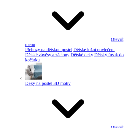
Otevřít
menu
Přehozy na dětskou postel
Dětské ložní povlečení
Dětské závěsy a záclony
Dětské deky
Dětský fusak do
kočárku
Deky na postel 3D motiv
Otevřít