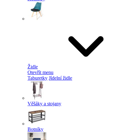
Židle
Otevřít menu
Taburetky
Jídelní židle
Věšáky a stojany
Botníky