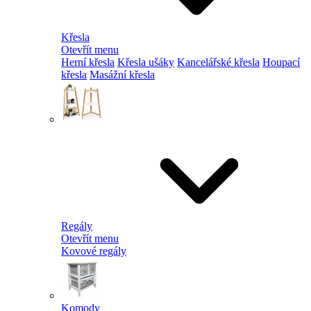
Křesla
Otevřít menu
Herní křesla
Křesla ušáky
Kancelářské křesla
Houpací
křesla
Masážní křesla
Regály
Otevřít menu
Kovové regály
Komody