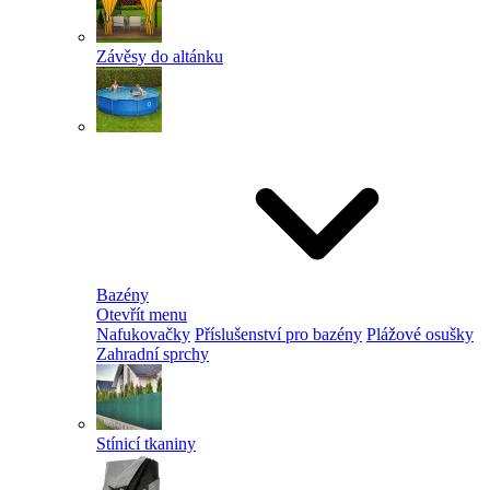
Závěsy do altánku
Bazény
Otevřít menu
Nafukovačky
Příslušenství pro bazény
Plážové osušky
Zahradní sprchy
Stínicí tkaniny