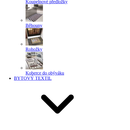
Koupelnové předložky
Běhouny
Rohožky
Koberce do obýváku
BYTOVÝ TEXTIL