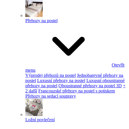
Přehozy na postel
Otevřít
menu
Výprodej přehozů na postel
Jednobarevné přehozy na
postel
Luxusní přehozy na postel
Luxusní oboustranné
přehozy na postel
Oboustranné přehozy na postel 3D
+
2 další
Francouzské přehozy na postel s potiskem
Přehozy na sedací soupravy
Ložní povlečení