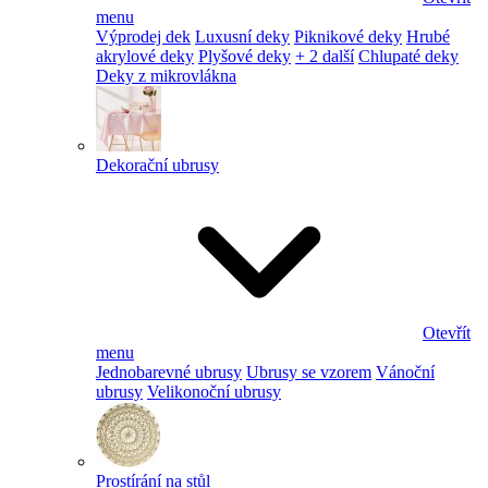
menu
Výprodej dek
Luxusní deky
Piknikové deky
Hrubé
akrylové deky
Plyšové deky
+ 2 další
Chlupaté deky
Deky z mikrovlákna
Dekorační ubrusy
Otevřít
menu
Jednobarevné ubrusy
Ubrusy se vzorem
Vánoční
ubrusy
Velikonoční ubrusy
Prostírání na stůl