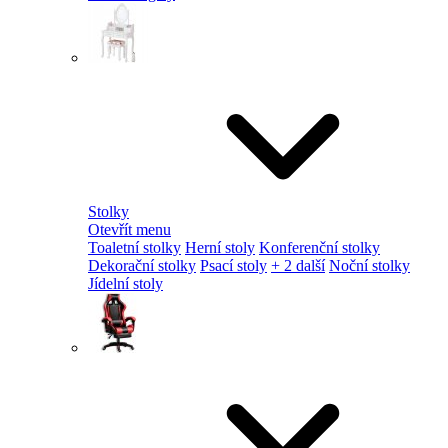
Stolky
Otevřít menu
Toaletní stolky
Herní stoly
Konferenční stolky
Dekorační stolky
Psací stoly
+ 2 další
Noční stolky
Jídelní stoly