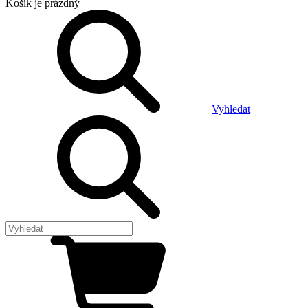
Košík
je prázdný
Vyhledat