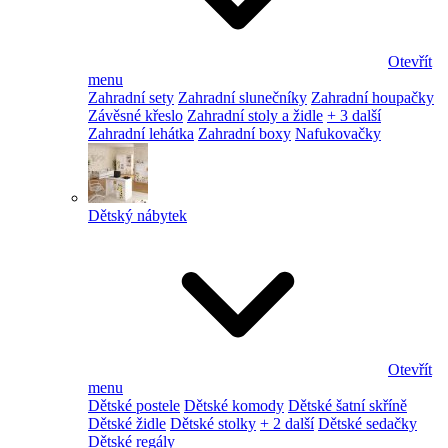
Otevřít
menu
Zahradní sety
Zahradní slunečníky
Zahradní houpačky
Závěsné křeslo
Zahradní stoly a židle
+ 3 další
Zahradní lehátka
Zahradní boxy
Nafukovačky
Dětský nábytek
Otevřít
menu
Dětské postele
Dětské komody
Dětské šatní skříně
Dětské židle
Dětské stolky
+ 2 další
Dětské sedačky
Dětské regály