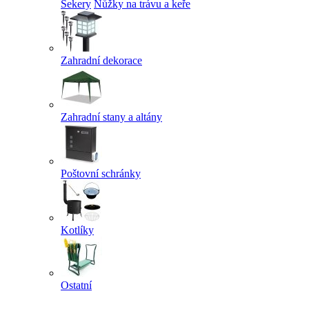
Sekery
Nůžky na trávu a keře
Zahradní dekorace
Zahradní stany a altány
Poštovní schránky
Kotlíky
Ostatní