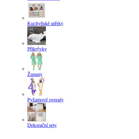
Kuchyňské utěrky
Přikrývky
Župany
Pyžamové overaly
Dekorační sety