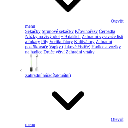
Otevřít
menu
Sekačky
Strunové sekačky
Křovinořezy
Čerpadla
Nůžky na živý plot
+ 9 dalších
Zahradní vysavače listí
a fukary
Pily
Vertikulátory
Kultivátory
Zahradní
postřikovače
Vapky (tlakové čističe)
Hadice a vozíky
na hadice
Drtiče větví
Zahradní vrtáky
Zahradní nářadí
(aktuální)
Otevřít
menu