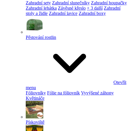
Zahradní sety
Zahradní slunečníky
Zahradní houpačky
Zahradní lehátka
Závěsné křeslo
+ 3 další
Zahradní
stoly a židle
Zahradní lavice
Zahradní boxy
Pěstování rostlin
Otevřít
menu
Fóliovníky
Fólie na fóliovník
Vyvýšené záhony
Květináče
Pískoviště