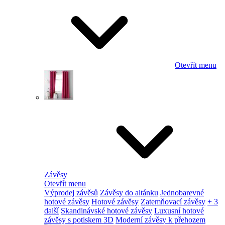
Otevřít menu
Závěsy
Otevřít menu
Výprodej závěsů
Závěsy do altánku
Jednobarevné
hotové závěsy
Hotové závěsy
Zatemňovací závěsy
+ 3
další
Skandinávské hotové závěsy
Luxusní hotové
závěsy s potiskem 3D
Moderní závěsy k přehozem