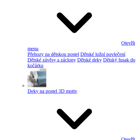
Otevřít
menu
Přehozy na dětskou postel
Dětské ložní povlečení
Dětské závěsy a záclony
Dětské deky
Dětský fusak do
kočárku
Deky na postel 3D motiv
Otevřít