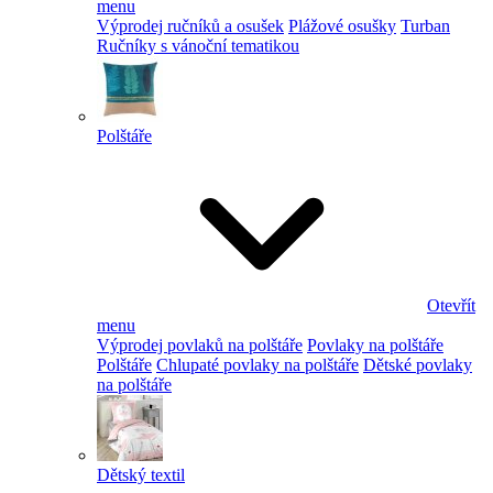
menu
Výprodej ručníků a osušek
Plážové osušky
Turban
Ručníky s vánoční tematikou
Polštáře
Otevřít
menu
Výprodej povlaků na polštáře
Povlaky na polštáře
Polštáře
Chlupaté povlaky na polštáře
Dětské povlaky
na polštáře
Dětský textil