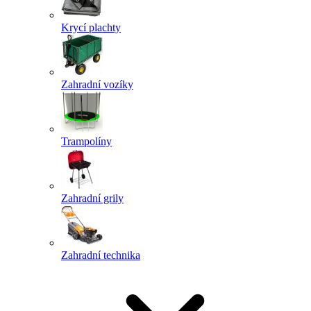
Krycí plachty
Zahradní vozíky
Trampolíny
Zahradní grily
Zahradní technika