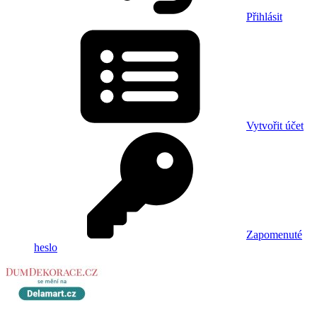
Přihlásit
Vytvořit účet
Zapomenuté
heslo