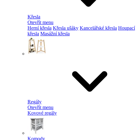
Křesla
Otevřít menu
Herní křesla
Křesla ušáky
Kancelářské křesla
Houpací
křesla
Masážní křesla
Regály
Otevřít menu
Kovové regály
Komody