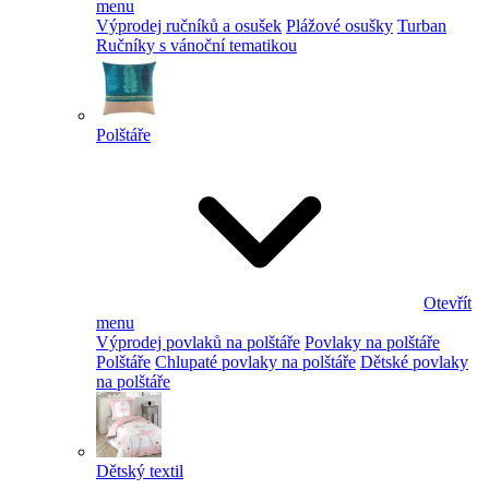
menu
Výprodej ručníků a osušek
Plážové osušky
Turban
Ručníky s vánoční tematikou
Polštáře
Otevřít
menu
Výprodej povlaků na polštáře
Povlaky na polštáře
Polštáře
Chlupaté povlaky na polštáře
Dětské povlaky
na polštáře
Dětský textil