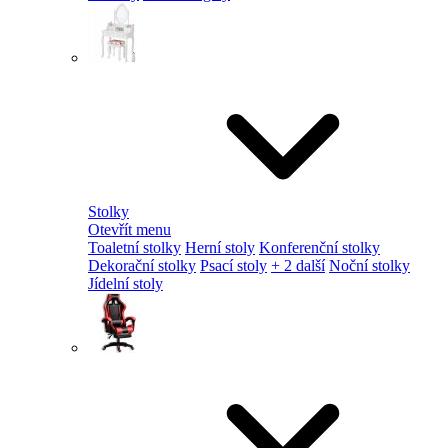
Stolky
Otevřít menu
Toaletní stolky
Herní stoly
Konferenční stolky
Dekorační stolky
Psací stoly
+ 2 další
Noční stolky
Jídelní stoly