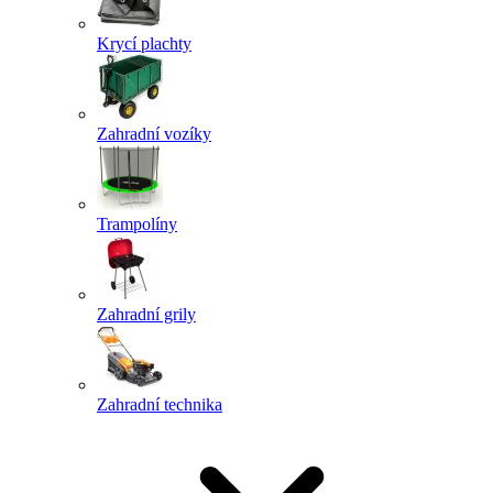
Krycí plachty
Zahradní vozíky
Trampolíny
Zahradní grily
Zahradní technika