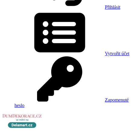
Přihlásit
Vytvořit účet
Zapomenuté
heslo