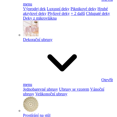
menu
Výprodej dek
Luxusní deky
Piknikové deky
Hrubé
akrylové deky
Plyšové deky
+ 2 další
Chlupaté deky
Deky z mikrovlákna
Dekorační ubrusy
Otevřít
menu
Jednobarevné ubrusy
Ubrusy se vzorem
Vánoční
ubrusy
Velikonoční ubrusy
Prostírání na stůl