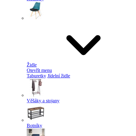
Židle
Otevřít menu
Taburetky
Jídelní židle
Věšáky a stojany
Botníky