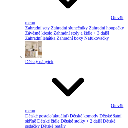
Otevřít
menu
Zahradní sety
Zahradní slunečníky
Zahradní houpačky
Závěsné křeslo
Zahradní stoly a židle
+ 3 další
Zahradní lehátka
Zahradní boxy
Nafukovačky
Dětský nábytek
Otevřít
menu
Dětské postele
(aktuální)
Dětské komody
Dětské šatní
skříně
Dětské židle
Dětské stolky
+ 2 další
Dětské
sedačky
Dětské regály