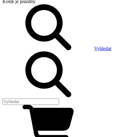
Košík
je prázdný
Vyhledat