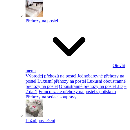
Přehozy na postel
Otevřít
menu
Výprodej přehozů na postel
Jednobarevné přehozy na
postel
Luxusní přehozy na postel
Luxusní oboustranné
přehozy na postel
Oboustranné přehozy na postel 3D
+
2 další
Francouzské přehozy na postel s potiskem
Přehozy na sedací soupravy
Ložní povlečení