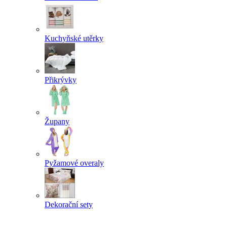
Kuchyňské utěrky
Přikrývky
Župany
Pyžamové overaly
Dekorační sety