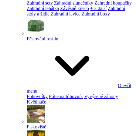
Zahradní sety
Zahradní slunečníky
Zahradní houpačky
Zahradní lehátka
Závěsné křeslo
+ 3 další
Zahradní
stoly a židle
Zahradní lavice
Zahradní boxy
Pěstování rostlin
Otevřít
menu
Fóliovníky
Fólie na fóliovník
Vyvýšené záhony
Květináče
Pískoviště