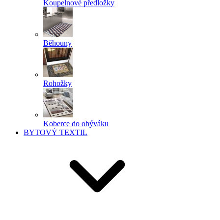
Koupelnové předložky
Běhouny
Rohožky
Koberce do obýváku
BYTOVÝ TEXTIL