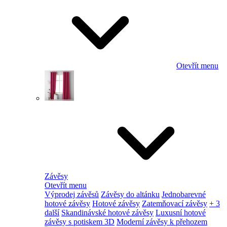
Otevřít menu
Závěsy
Otevřít menu
Výprodej závěsů
Závěsy do altánku
Jednobarevné
hotové závěsy
Hotové závěsy
Zatemňovací závěsy
+ 3
další
Skandinávské hotové závěsy
Luxusní hotové
závěsy s potiskem 3D
Moderní závěsy k přehozem