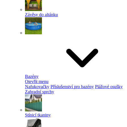
Závěsy do altánku
Bazény
Otevřít menu
Nafukovačky
Příslušenství pro bazény
Plážové osušky
Zahradní sprchy
Stínicí tkaniny