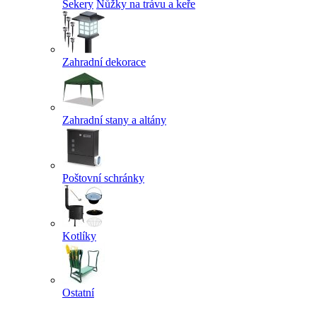
Sekery
Nůžky na trávu a keře
Zahradní dekorace
Zahradní stany a altány
Poštovní schránky
Kotlíky
Ostatní