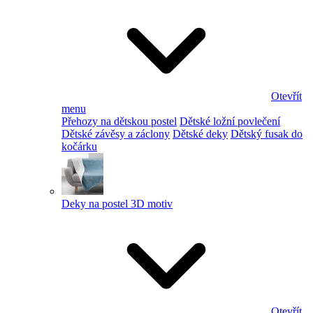
Otevřít
menu
Přehozy na dětskou postel
Dětské ložní povlečení
Dětské závěsy a záclony
Dětské deky
Dětský fusak do
kočárku
Deky na postel 3D motiv
Otevřít