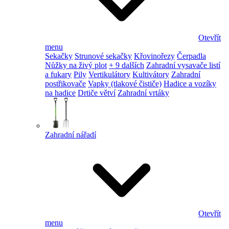
Otevřít
menu
Sekačky
Strunové sekačky
Křovinořezy
Čerpadla
Nůžky na živý plot
+ 9 dalších
Zahradní vysavače listí
a fukary
Pily
Vertikulátory
Kultivátory
Zahradní
postřikovače
Vapky (tlakové čističe)
Hadice a vozíky
na hadice
Drtiče větví
Zahradní vrtáky
Zahradní nářadí
Otevřít
menu