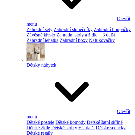
Otevřít
menu
Zahradní sety
Zahradní slunečníky
Zahradní houpačky
Závěsné křeslo
Zahradní stoly a židle
+ 3 další
Zahradní lehátka
Zahradní boxy
Nafukovačky
Dětský nábytek
Otevřít
menu
Dětské postele
Dětské komody
Dětské šatní skříně
Dětské židle
Dětské stolky
+ 2 další
Dětské sedačky
Dětské regály