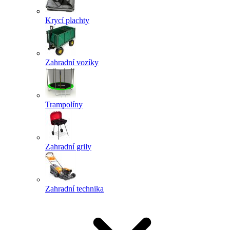
Krycí plachty
Zahradní vozíky
Trampolíny
Zahradní grily
Zahradní technika