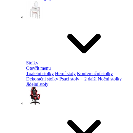
Stolky
Otevřít menu
Toaletní stolky
Herní stoly
Konferenční stolky
Dekorační stolky
Psací stoly
+ 2 další
Noční stolky
Jídelní stoly