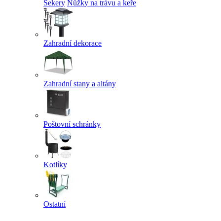
Sekery
Nůžky na trávu a keře
Zahradní dekorace
Zahradní stany a altány
Poštovní schránky
Kotlíky
Ostatní