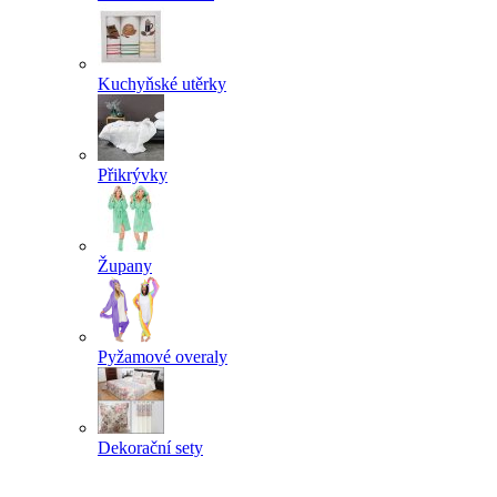
Kuchyňské utěrky
Přikrývky
Župany
Pyžamové overaly
Dekorační sety