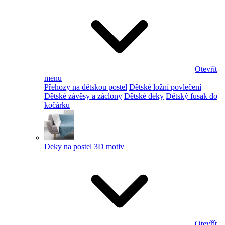
Otevřít
menu
Přehozy na dětskou postel
Dětské ložní povlečení
Dětské závěsy a záclony
Dětské deky
Dětský fusak do
kočárku
Deky na postel 3D motiv
Otevřít