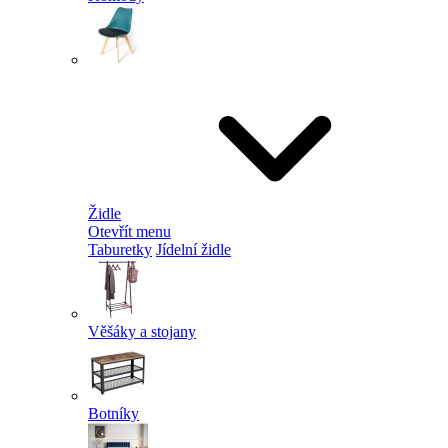
Židle
Otevřít menu
Taburetky
Jídelní židle
Věšáky a stojany
Botníky