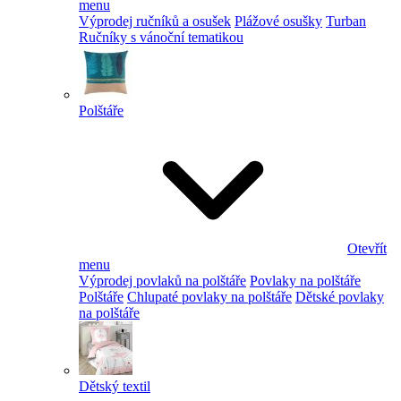
menu
Výprodej ručníků a osušek
Plážové osušky
Turban
Ručníky s vánoční tematikou
Polštáře
Otevřít
menu
Výprodej povlaků na polštáře
Povlaky na polštáře
Polštáře
Chlupaté povlaky na polštáře
Dětské povlaky
na polštáře
Dětský textil