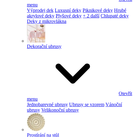
menu
Výprodej dek
Luxusní deky
Piknikové deky
Hrubé
akrylové deky
Plyšové deky
+ 2 další
Chlupaté deky
Deky z mikrovlákna
Dekorační ubrusy
Otevřít
menu
Jednobarevné ubrusy
Ubrusy se vzorem
Vánoční
ubrusy
Velikonoční ubrusy
Prostírání na stůl