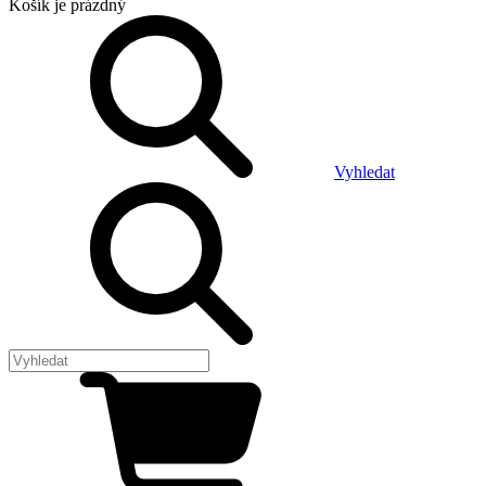
Košík
je prázdný
Vyhledat