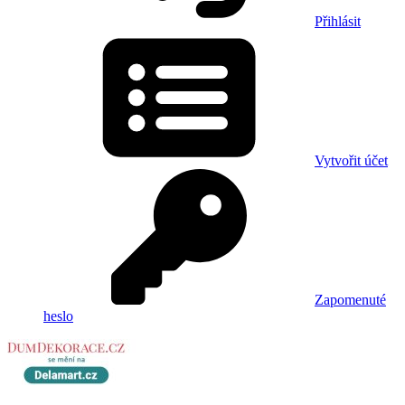
Přihlásit
Vytvořit účet
Zapomenuté
heslo