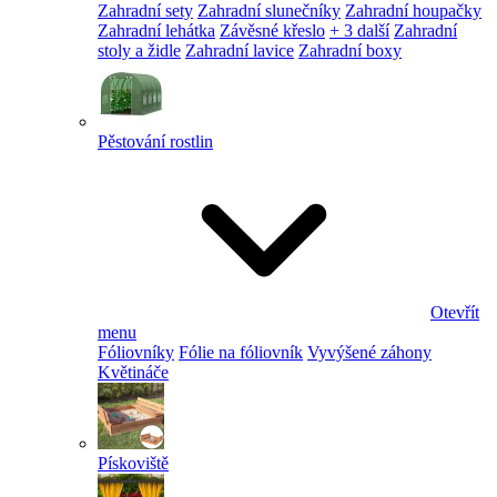
Zahradní sety
Zahradní slunečníky
Zahradní houpačky
Zahradní lehátka
Závěsné křeslo
+ 3 další
Zahradní
stoly a židle
Zahradní lavice
Zahradní boxy
Pěstování rostlin
Otevřít
menu
Fóliovníky
Fólie na fóliovník
Vyvýšené záhony
Květináče
Pískoviště