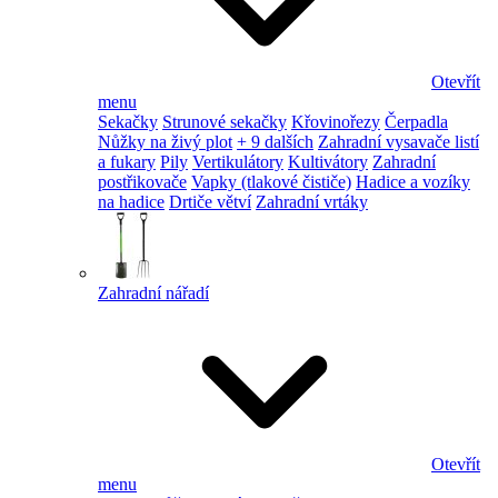
Otevřít
menu
Sekačky
Strunové sekačky
Křovinořezy
Čerpadla
Nůžky na živý plot
+ 9 dalších
Zahradní vysavače listí
a fukary
Pily
Vertikulátory
Kultivátory
Zahradní
postřikovače
Vapky (tlakové čističe)
Hadice a vozíky
na hadice
Drtiče větví
Zahradní vrtáky
Zahradní nářadí
Otevřít
menu