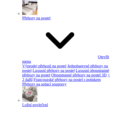
Přehozy na postel
Otevřít
menu
Výprodej přehozů na postel
Jednobarevné přehozy na
postel
Luxusní přehozy na postel
Luxusní oboustranné
přehozy na postel
Oboustranné přehozy na postel 3D
+
2 další
Francouzské přehozy na postel s potiskem
Přehozy na sedací soupravy
Ložní povlečení