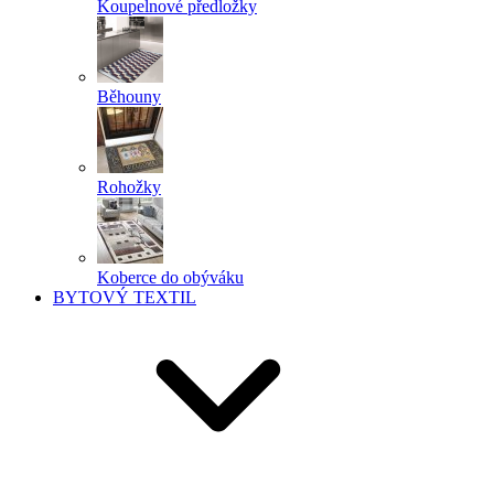
Koupelnové předložky
Běhouny
Rohožky
Koberce do obýváku
BYTOVÝ TEXTIL