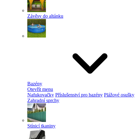
Závěsy do altánku
Bazény
Otevřít menu
Nafukovačky
Příslušenství pro bazény
Plážové osušky
Zahradní sprchy
Stínicí tkaniny