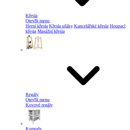
Křesla
Otevřít menu
Herní křesla
Křesla ušáky
Kancelářské křesla
Houpací
křesla
Masážní křesla
Regály
Otevřít menu
Kovové regály
Komody