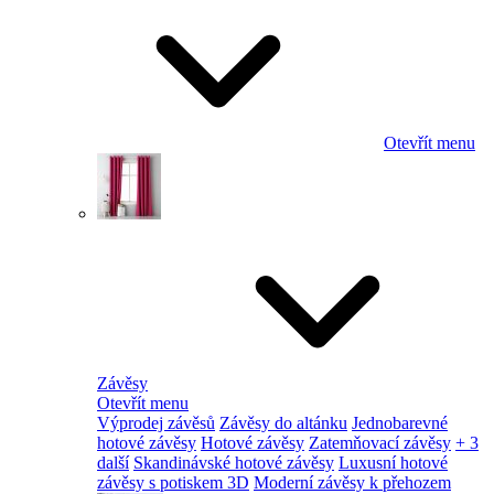
Otevřít menu
Závěsy
Otevřít menu
Výprodej závěsů
Závěsy do altánku
Jednobarevné
hotové závěsy
Hotové závěsy
Zatemňovací závěsy
+ 3
další
Skandinávské hotové závěsy
Luxusní hotové
závěsy s potiskem 3D
Moderní závěsy k přehozem