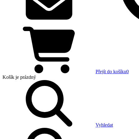
Přejít do košíku
0
Košík
je prázdný
Vyhledat