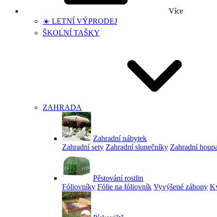
Více
☀️ LETNÍ VÝPRODEJ
ŠKOLNÍ TAŠKY
ZAHRADA
Zahradní nábytek
Zahradní sety
Zahradní slunečníky
Zahradní houp
Pěstování rostlin
Fóliovníky
Fólie na fóliovník
Vyvýšené záhony
Kv