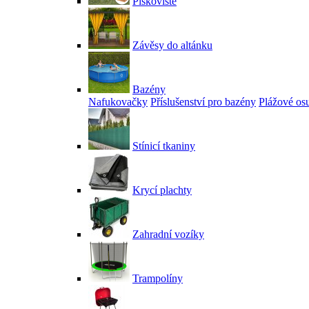
Pískoviště
Závěsy do altánku
Bazény
Nafukovačky
Příslušenství pro bazény
Plážové os
Stínicí tkaniny
Krycí plachty
Zahradní vozíky
Trampolíny