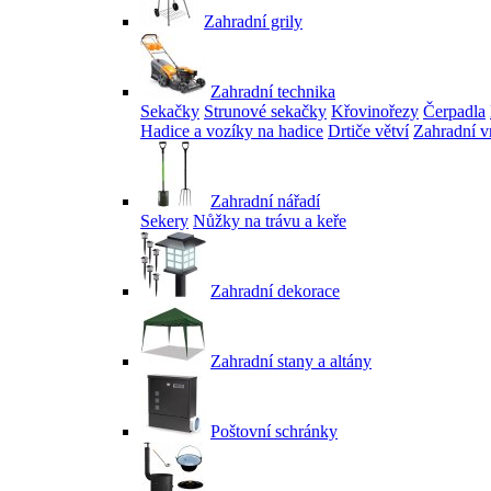
Zahradní grily
Zahradní technika
Sekačky
Strunové sekačky
Křovinořezy
Čerpadla
Hadice a vozíky na hadice
Drtiče větví
Zahradní v
Zahradní nářadí
Sekery
Nůžky na trávu a keře
Zahradní dekorace
Zahradní stany a altány
Poštovní schránky