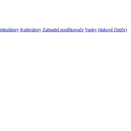
rtikulátory
Kultivátory
Zahradní postřikovače
Vapky (tlakové čističe)