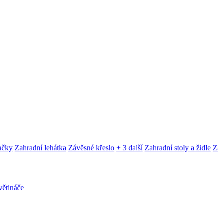
ačky
Zahradní lehátka
Závěsné křeslo
+ 3 další
Zahradní stoly a židle
Z
ětináče