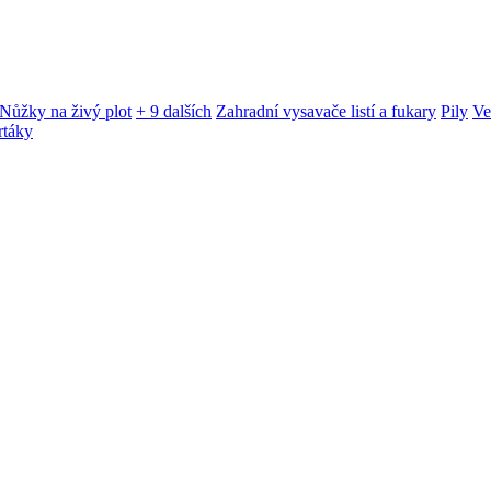
Nůžky na živý plot
+ 9 dalších
Zahradní vysavače listí a fukary
Pily
Ve
rtáky