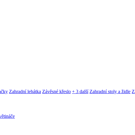
ačky
Zahradní lehátka
Závěsné křeslo
+ 3 další
Zahradní stoly a židle
Z
ětináče