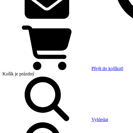
Přejít do košíku
0
Košík
je prázdný
Vyhledat