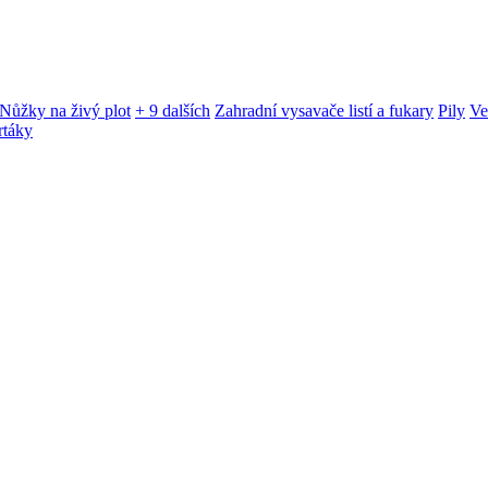
Nůžky na živý plot
+ 9 dalších
Zahradní vysavače listí a fukary
Pily
Ve
rtáky