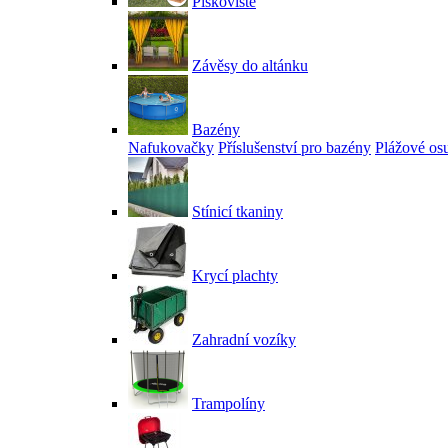
Pískoviště
Závěsy do altánku
Bazény
Nafukovačky
Příslušenství pro bazény
Plážové os
Stínicí tkaniny
Krycí plachty
Zahradní vozíky
Trampolíny