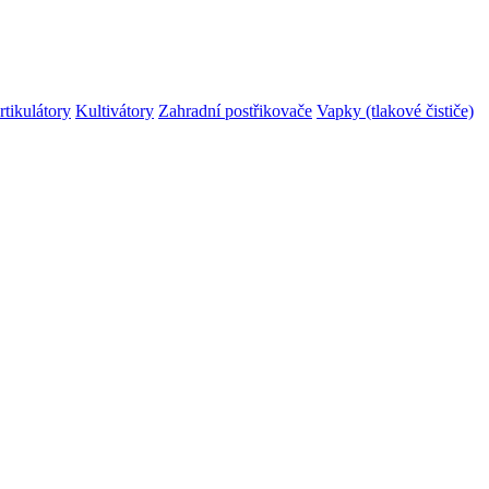
rtikulátory
Kultivátory
Zahradní postřikovače
Vapky (tlakové čističe)