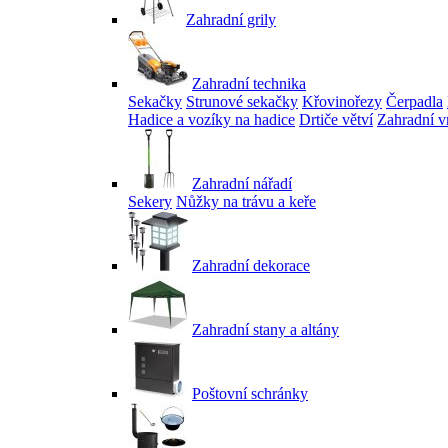
Zahradní grily
Zahradní technika
Sekačky
Strunové sekačky
Křovinořezy
Čerpadla
Hadice a vozíky na hadice
Drtiče větví
Zahradní v
Zahradní nářadí
Sekery
Nůžky na trávu a keře
Zahradní dekorace
Zahradní stany a altány
Poštovní schránky