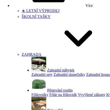
Více
☀️ LETNÍ VÝPRODEJ
ŠKOLNÍ TAŠKY
ZAHRADA
Zahradní nábytek
Zahradní sety
Zahradní slunečníky
Zahradní houp
Pěstování rostlin
Fóliovníky
Fólie na fóliovník
Vyvýšené záhony
Kv