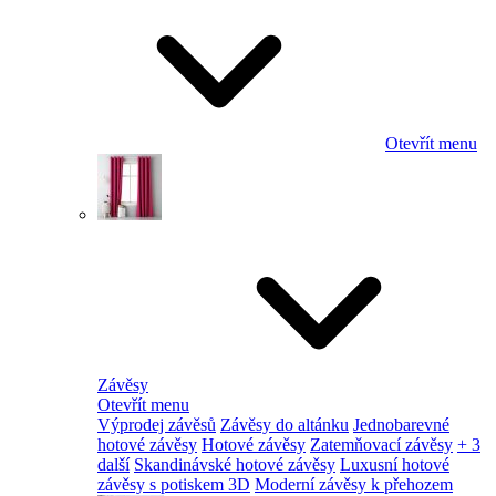
Otevřít menu
Závěsy
Otevřít menu
Výprodej závěsů
Závěsy do altánku
Jednobarevné
hotové závěsy
Hotové závěsy
Zatemňovací závěsy
+ 3
další
Skandinávské hotové závěsy
Luxusní hotové
závěsy s potiskem 3D
Moderní závěsy k přehozem