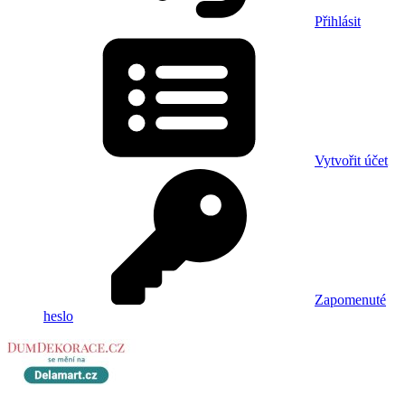
Přihlásit
Vytvořit účet
Zapomenuté
heslo