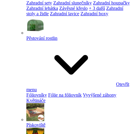
Zahradní sety
Zahradní slunečníky
Zahradní houpačky
Zahradní lehátka
Závěsné křeslo
+ 3 další
Zahradní
stoly a židle
Zahradní lavice
Zahradní boxy
Pěstování rostlin
Otevřít
menu
Fóliovníky
Fólie na fóliovník
Vyvýšené záhony
Květináče
Pískoviště