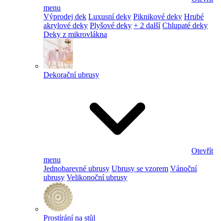
menu
Výprodej dek
Luxusní deky
Piknikové deky
Hrubé
akrylové deky
Plyšové deky
+ 2 další
Chlupaté deky
Deky z mikrovlákna
Dekorační ubrusy
Otevřít
menu
Jednobarevné ubrusy
Ubrusy se vzorem
Vánoční
ubrusy
Velikonoční ubrusy
Prostírání na stůl