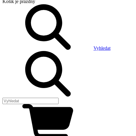
Košík
je prázdný
Vyhledat