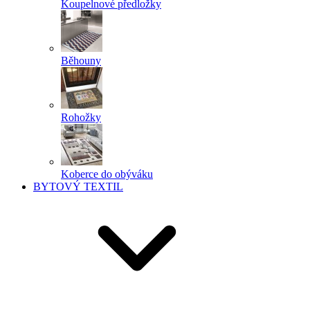
Koupelnové předložky
Běhouny
Rohožky
Koberce do obýváku
BYTOVÝ TEXTIL