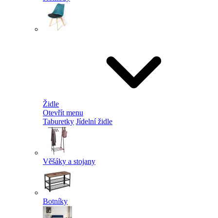
Židle
Otevřít menu
Taburetky
Jídelní židle
Věšáky a stojany
Botníky