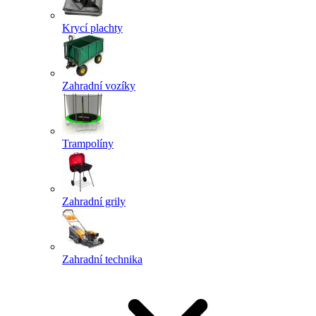
Krycí plachty
Zahradní vozíky
Trampolíny
Zahradní grily
Zahradní technika