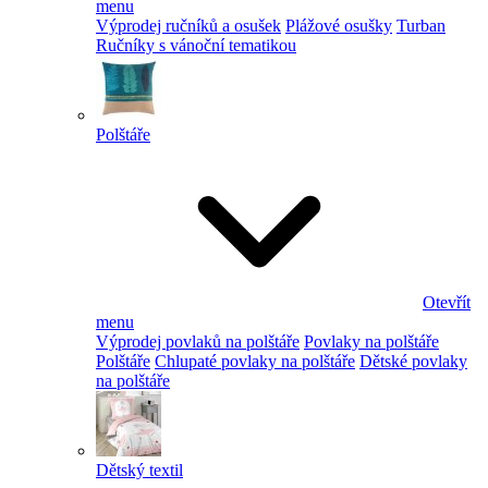
menu
Výprodej ručníků a osušek
Plážové osušky
Turban
Ručníky s vánoční tematikou
Polštáře
Otevřít
menu
Výprodej povlaků na polštáře
Povlaky na polštáře
Polštáře
Chlupaté povlaky na polštáře
Dětské povlaky
na polštáře
Dětský textil