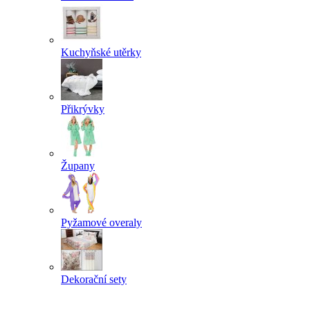
Kuchyňské utěrky
Přikrývky
Župany
Pyžamové overaly
Dekorační sety