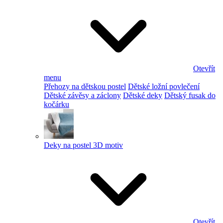
Otevřít
menu
Přehozy na dětskou postel
Dětské ložní povlečení
Dětské závěsy a záclony
Dětské deky
Dětský fusak do
kočárku
Deky na postel 3D motiv
Otevřít