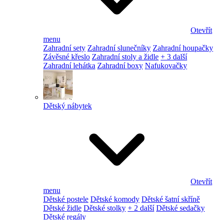
Otevřít
menu
Zahradní sety
Zahradní slunečníky
Zahradní houpačky
Závěsné křeslo
Zahradní stoly a židle
+ 3 další
Zahradní lehátka
Zahradní boxy
Nafukovačky
Dětský nábytek
Otevřít
menu
Dětské postele
Dětské komody
Dětské šatní skříně
Dětské židle
Dětské stolky
+ 2 další
Dětské sedačky
Dětské regály