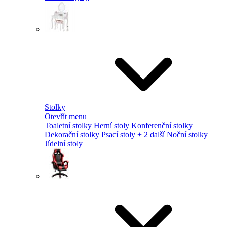
Stolky
Otevřít menu
Toaletní stolky
Herní stoly
Konferenční stolky
Dekorační stolky
Psací stoly
+ 2 další
Noční stolky
Jídelní stoly