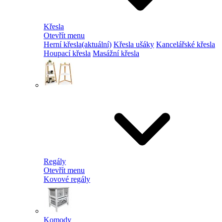
Křesla
Otevřít menu
Herní křesla
(aktuální)
Křesla ušáky
Kancelářské křesla
Houpací křesla
Masážní křesla
Regály
Otevřít menu
Kovové regály
Komody