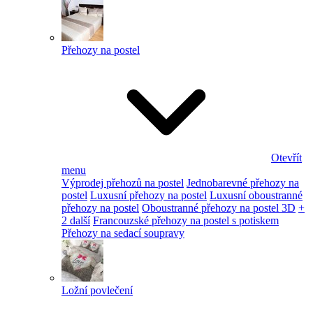
Přehozy na postel
Otevřít
menu
Výprodej přehozů na postel
Jednobarevné přehozy na
postel
Luxusní přehozy na postel
Luxusní oboustranné
přehozy na postel
Oboustranné přehozy na postel 3D
+
2 další
Francouzské přehozy na postel s potiskem
Přehozy na sedací soupravy
Ložní povlečení