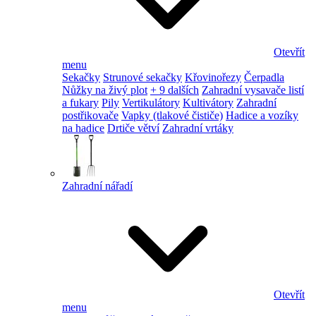
Otevřít
menu
Sekačky
Strunové sekačky
Křovinořezy
Čerpadla
Nůžky na živý plot
+ 9 dalších
Zahradní vysavače listí
a fukary
Pily
Vertikulátory
Kultivátory
Zahradní
postřikovače
Vapky (tlakové čističe)
Hadice a vozíky
na hadice
Drtiče větví
Zahradní vrtáky
Zahradní nářadí
Otevřít
menu