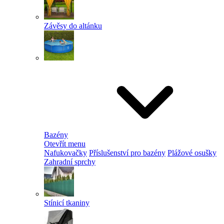
Závěsy do altánku
Bazény
Otevřít menu
Nafukovačky
Příslušenství pro bazény
Plážové osušky
Zahradní sprchy
Stínicí tkaniny