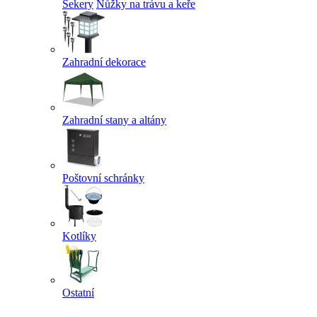
Sekery
Nůžky na trávu a keře
Zahradní dekorace
Zahradní stany a altány
Poštovní schránky
Kotlíky
Ostatní