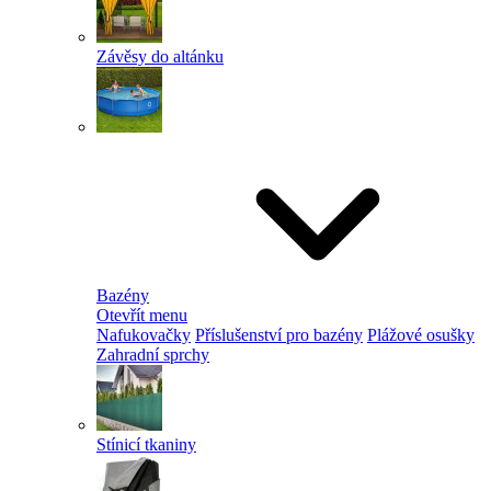
Závěsy do altánku
Bazény
Otevřít menu
Nafukovačky
Příslušenství pro bazény
Plážové osušky
Zahradní sprchy
Stínicí tkaniny