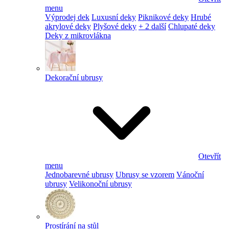
menu
Výprodej dek
Luxusní deky
Piknikové deky
Hrubé
akrylové deky
Plyšové deky
+ 2 další
Chlupaté deky
Deky z mikrovlákna
Dekorační ubrusy
Otevřít
menu
Jednobarevné ubrusy
Ubrusy se vzorem
Vánoční
ubrusy
Velikonoční ubrusy
Prostírání na stůl