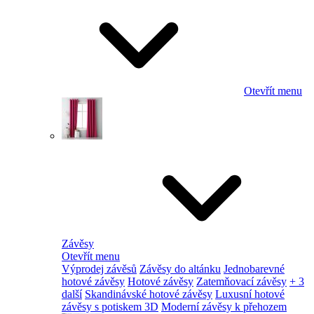
Otevřít menu
Závěsy
Otevřít menu
Výprodej závěsů
Závěsy do altánku
Jednobarevné
hotové závěsy
Hotové závěsy
Zatemňovací závěsy
+ 3
další
Skandinávské hotové závěsy
Luxusní hotové
závěsy s potiskem 3D
Moderní závěsy k přehozem