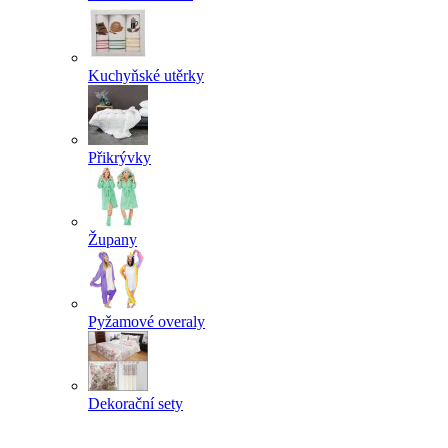
Kuchyňské utěrky
Přikrývky
Župany
Pyžamové overaly
Dekorační sety