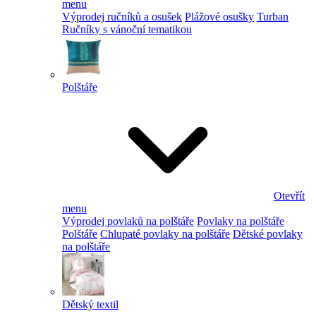
menu
Výprodej ručníků a osušek
Plážové osušky
Turban
Ručníky s vánoční tematikou
Polštáře
Otevřít
menu
Výprodej povlaků na polštáře
Povlaky na polštáře
Polštáře
Chlupaté povlaky na polštáře
Dětské povlaky
na polštáře
Dětský textil