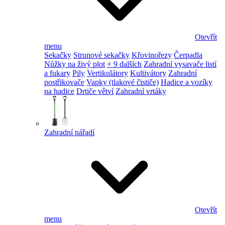
Otevřít
menu
Sekačky
Strunové sekačky
Křovinořezy
Čerpadla
Nůžky na živý plot
+ 9 dalších
Zahradní vysavače listí
a fukary
Pily
Vertikulátory
Kultivátory
Zahradní
postřikovače
Vapky (tlakové čističe)
Hadice a vozíky
na hadice
Drtiče větví
Zahradní vrtáky
Zahradní nářadí
Otevřít
menu