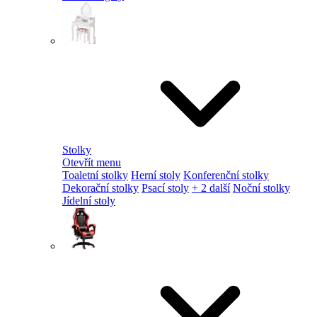
Stolky
Otevřít menu
Toaletní stolky
Herní stoly
Konferenční stolky
Dekorační stolky
Psací stoly
+ 2 další
Noční stolky
Jídelní stoly