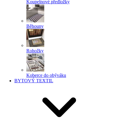
Koupelnové předložky
Běhouny
Rohožky
Koberce do obýváku
BYTOVÝ TEXTIL