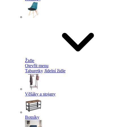
Židle
Otevřít menu
Taburetky
Jídelní židle
Věšáky a stojany
Botníky