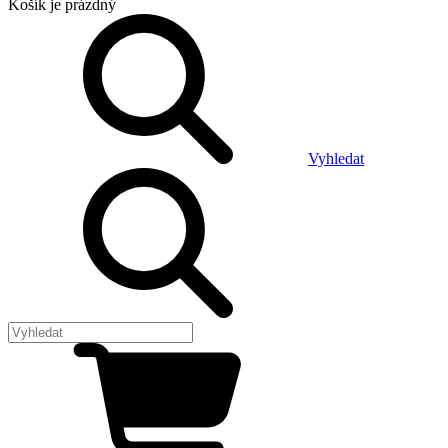
Košík
je prázdný
Vyhledat