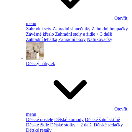
Otevřít
menu
Zahradní sety
Zahradní slunečníky
Zahradní houpačky
Závěsné křeslo
Zahradní stoly a židle
+ 3 další
Zahradní lehátka
Zahradní boxy
Nafukovačky
Dětský nábytek
Otevřít
menu
Dětské postele
Dětské komody
Dětské šatní skříně
Dětské židle
Dětské stolky
+ 2 další
Dětské sedačky
Dětské regály