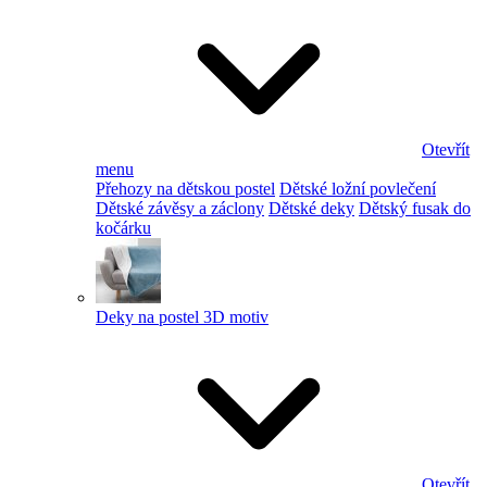
Otevřít
menu
Přehozy na dětskou postel
Dětské ložní povlečení
Dětské závěsy a záclony
Dětské deky
Dětský fusak do
kočárku
Deky na postel 3D motiv
Otevřít