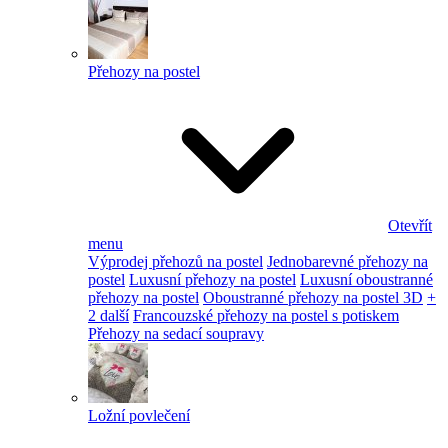
Přehozy na postel
Otevřít
menu
Výprodej přehozů na postel
Jednobarevné přehozy na
postel
Luxusní přehozy na postel
Luxusní oboustranné
přehozy na postel
Oboustranné přehozy na postel 3D
+
2 další
Francouzské přehozy na postel s potiskem
Přehozy na sedací soupravy
Ložní povlečení