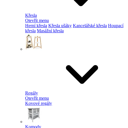
Křesla
Otevřít menu
Herní křesla
Křesla ušáky
Kancelářské křesla
Houpací
křesla
Masážní křesla
Regály
Otevřít menu
Kovové regály
Komody