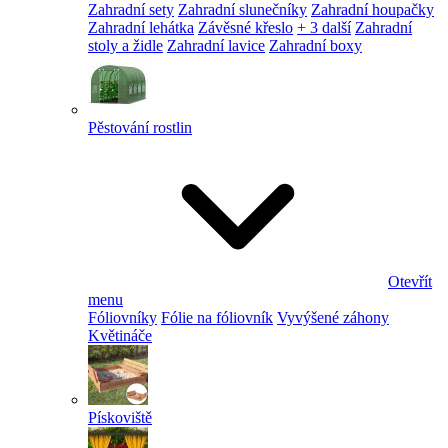
Zahradní sety
Zahradní slunečníky
Zahradní houpačky
Zahradní lehátka
Závěsné křeslo
+ 3 další
Zahradní
stoly a židle
Zahradní lavice
Zahradní boxy
Pěstování rostlin
Otevřít
menu
Fóliovníky
Fólie na fóliovník
Vyvýšené záhony
Květináče
Pískoviště