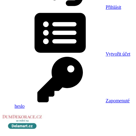
Přihlásit
Vytvořit účet
Zapomenuté
heslo