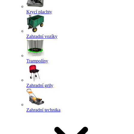
Krycí plachty
Zahradní vozíky
Trampolíny
Zahradní grily
Zahradní technika