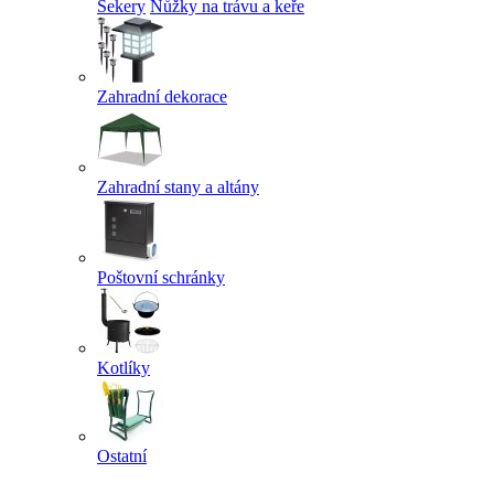
Sekery
Nůžky na trávu a keře
Zahradní dekorace
Zahradní stany a altány
Poštovní schránky
Kotlíky
Ostatní