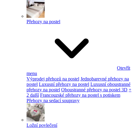
Přehozy na postel
Otevřít
menu
Výprodej přehozů na postel
Jednobarevné přehozy na
postel
Luxusní přehozy na postel
Luxusní oboustranné
přehozy na postel
Oboustranné přehozy na postel 3D
+
2 další
Francouzské přehozy na postel s potiskem
Přehozy na sedací soupravy
Ložní povlečení