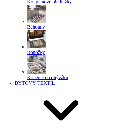
Koupelnové předložky
Běhouny
Rohožky
Koberce do obýváku
BYTOVÝ TEXTIL