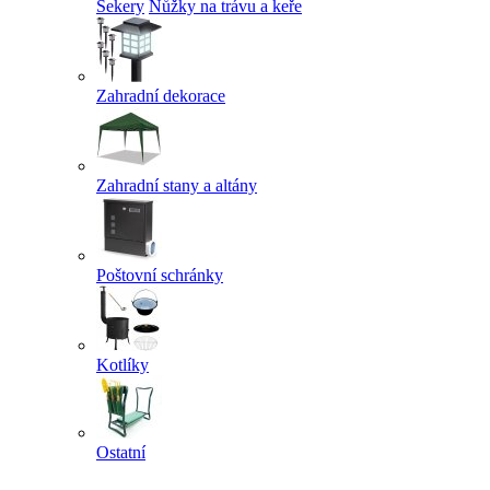
Sekery
Nůžky na trávu a keře
Zahradní dekorace
Zahradní stany a altány
Poštovní schránky
Kotlíky
Ostatní