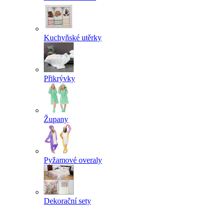
Kuchyňské utěrky
Přikrývky
Župany
Pyžamové overaly
Dekorační sety