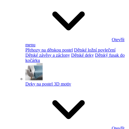
Otevřít
menu
Přehozy na dětskou postel
Dětské ložní povlečení
Dětské závěsy a záclony
Dětské deky
Dětský fusak do
kočárku
Deky na postel 3D motiv
Otevřít