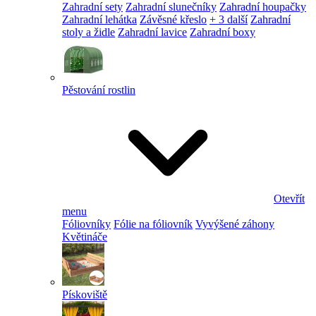
Zahradní sety
Zahradní slunečníky
Zahradní houpačky
Zahradní lehátka
Závěsné křeslo
+ 3 další
Zahradní
stoly a židle
Zahradní lavice
Zahradní boxy
Pěstování rostlin
Otevřít
menu
Fóliovníky
Fólie na fóliovník
Vyvýšené záhony
Květináče
Pískoviště