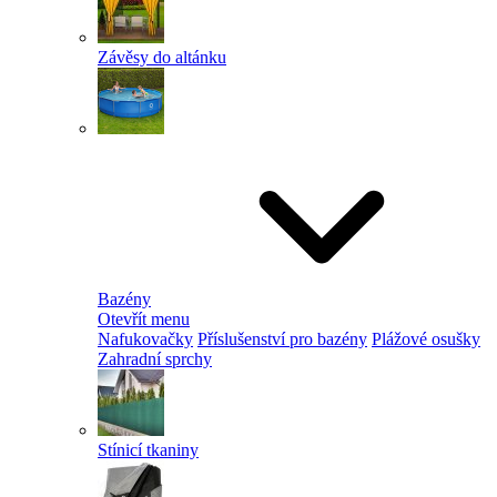
Závěsy do altánku
Bazény
Otevřít menu
Nafukovačky
Příslušenství pro bazény
Plážové osušky
Zahradní sprchy
Stínicí tkaniny