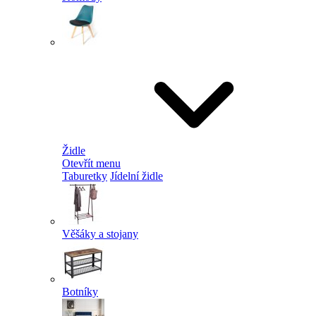
Židle
Otevřít menu
Taburetky
Jídelní židle
Věšáky a stojany
Botníky