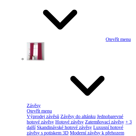
Otevřít menu
Závěsy
Otevřít menu
Výprodej závěsů
Závěsy do altánku
Jednobarevné
hotové závěsy
Hotové závěsy
Zatemňovací závěsy
+ 3
další
Skandinávské hotové závěsy
Luxusní hotové
závěsy s potiskem 3D
Moderní závěsy k přehozem