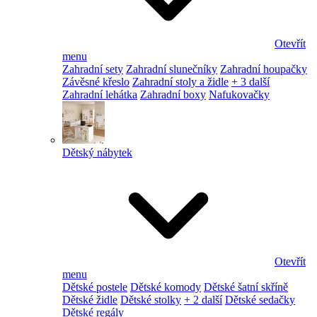
Otevřít
menu
Zahradní sety
Zahradní slunečníky
Zahradní houpačky
Závěsné křeslo
Zahradní stoly a židle
+ 3 další
Zahradní lehátka
Zahradní boxy
Nafukovačky
Dětský nábytek
Otevřít
menu
Dětské postele
Dětské komody
Dětské šatní skříně
Dětské židle
Dětské stolky
+ 2 další
Dětské sedačky
Dětské regály