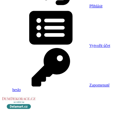
Přihlásit
Vytvořit účet
Zapomenuté
heslo