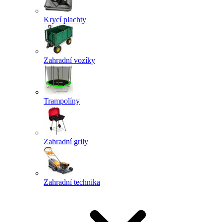
Krycí plachty
Zahradní vozíky
Trampolíny
Zahradní grily
Zahradní technika