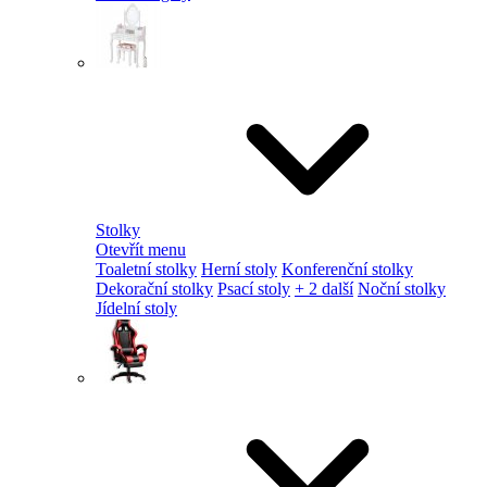
Stolky
Otevřít menu
Toaletní stolky
Herní stoly
Konferenční stolky
Dekorační stolky
Psací stoly
+ 2 další
Noční stolky
Jídelní stoly