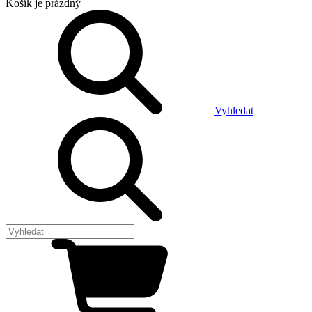
Košík
je prázdný
Vyhledat