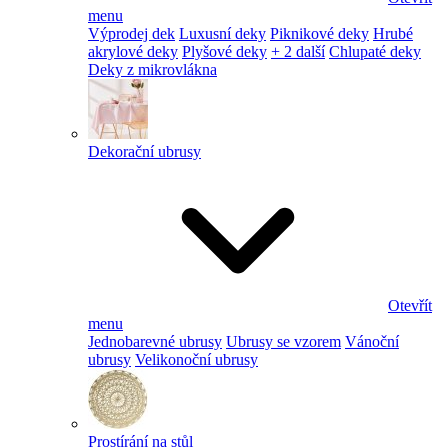
menu
Výprodej dek
Luxusní deky
Piknikové deky
Hrubé
akrylové deky
Plyšové deky
+ 2 další
Chlupaté deky
Deky z mikrovlákna
Dekorační ubrusy
Otevřít
menu
Jednobarevné ubrusy
Ubrusy se vzorem
Vánoční
ubrusy
Velikonoční ubrusy
Prostírání na stůl