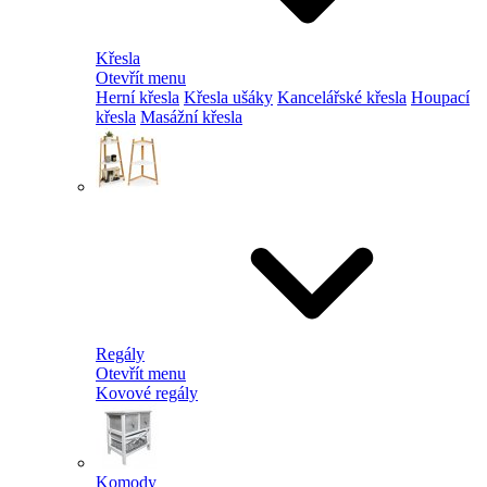
Křesla
Otevřít menu
Herní křesla
Křesla ušáky
Kancelářské křesla
Houpací
křesla
Masážní křesla
Regály
Otevřít menu
Kovové regály
Komody