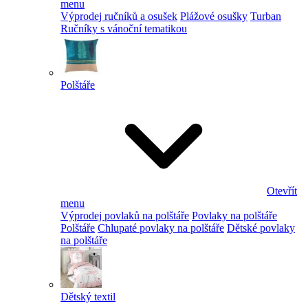
menu
Výprodej ručníků a osušek
Plážové osušky
Turban
Ručníky s vánoční tematikou
Polštáře
Otevřít
menu
Výprodej povlaků na polštáře
Povlaky na polštáře
Polštáře
Chlupaté povlaky na polštáře
Dětské povlaky
na polštáře
Dětský textil