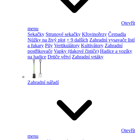
Otevřít
menu
Sekačky
Strunové sekačky
Křovinořezy
Čerpadla
Nůžky na živý plot
+ 9 dalších
Zahradní vysavače listí
a fukary
Pily
Vertikulátory
Kultivátory
Zahradní
postřikovače
Vapky (tlakové čističe)
Hadice a vozíky
na hadice
Drtiče větví
Zahradní vrtáky
Zahradní nářadí
Otevřít
menu