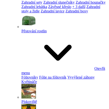
Zahradní sety
Zahradní slunečníky
Zahradní houpačky
Zahradní lehátka
Závěsné křeslo
+ 3 další
Zahradní
stoly a židle
Zahradní lavice
Zahradní boxy
Pěstování rostlin
Otevřít
menu
Fóliovníky
Fólie na fóliovník
Vyvýšené záhony
Květináče
Pískoviště