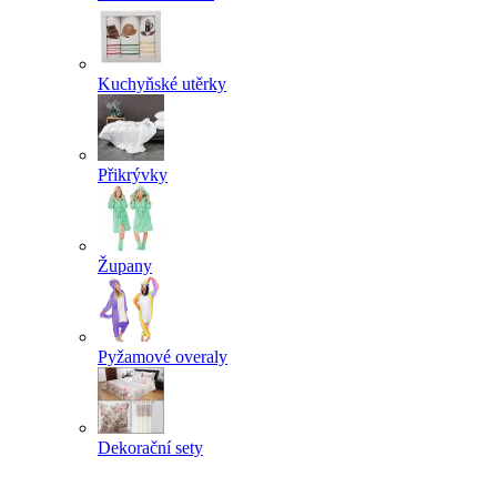
Kuchyňské utěrky
Přikrývky
Župany
Pyžamové overaly
Dekorační sety