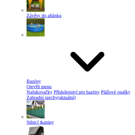
Závěsy do altánku
Bazény
Otevřít menu
Nafukovačky
Příslušenství pro bazény
Plážové osušky
Zahradní sprchy
(aktuální)
Stínicí tkaniny