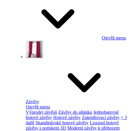
Otevřít menu
Závěsy
Otevřít menu
Výprodej závěsů
Závěsy do altánku
Jednobarevné
hotové závěsy
Hotové závěsy
Zatemňovací závěsy
+ 3
další
Skandinávské hotové závěsy
Luxusní hotové
závěsy s potiskem 3D
Moderní závěsy k přehozem