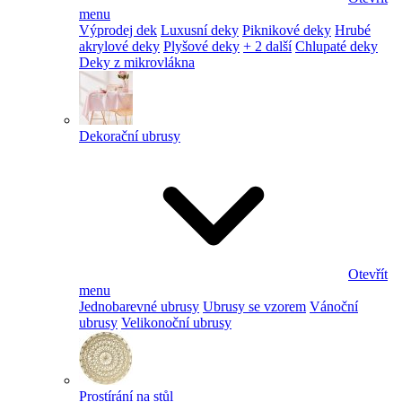
menu
Výprodej dek
Luxusní deky
Piknikové deky
Hrubé
akrylové deky
Plyšové deky
+ 2 další
Chlupaté deky
Deky z mikrovlákna
Dekorační ubrusy
Otevřít
menu
Jednobarevné ubrusy
Ubrusy se vzorem
Vánoční
ubrusy
Velikonoční ubrusy
Prostírání na stůl