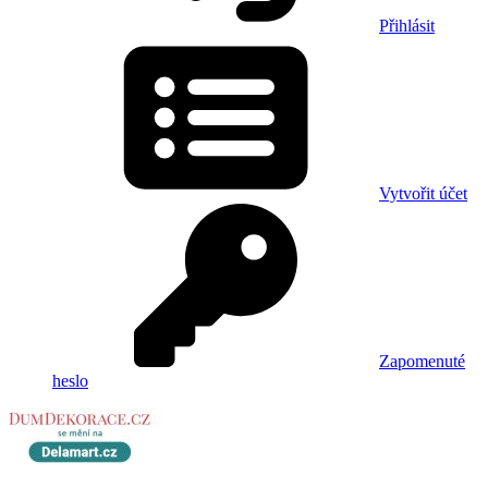
Přihlásit
Vytvořit účet
Zapomenuté
heslo