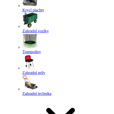
Krycí plachty
Zahradní vozíky
Trampolíny
Zahradní grily
Zahradní technika