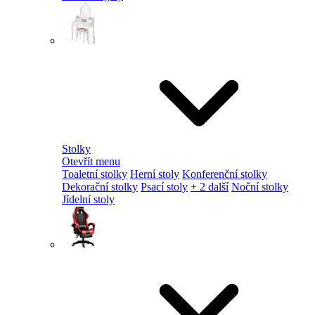
Stolky
Otevřít menu
Toaletní stolky
Herní stoly
Konferenční stolky
Dekorační stolky
Psací stoly
+ 2 další
Noční stolky
Jídelní stoly