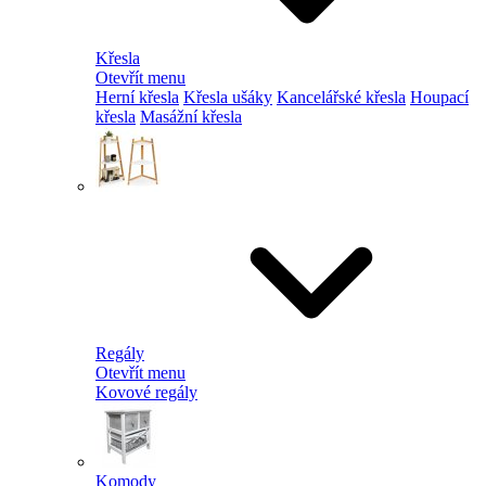
Křesla
Otevřít menu
Herní křesla
Křesla ušáky
Kancelářské křesla
Houpací
křesla
Masážní křesla
Regály
Otevřít menu
Kovové regály
Komody