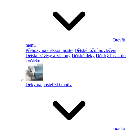
Otevřít
menu
Přehozy na dětskou postel
Dětské ložní povlečení
Dětské závěsy a záclony
Dětské deky
Dětský fusak do
kočárku
Deky na postel 3D motiv
Otevřít