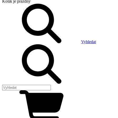
Košík
je prázdný
Vyhledat