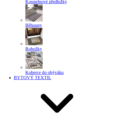
Koupelnové předložky
Běhouny
Rohožky
Koberce do obýváku
BYTOVÝ TEXTIL