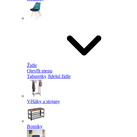
Židle
Otevřít menu
Taburetky
Jídelní židle
Věšáky a stojany
Botníky