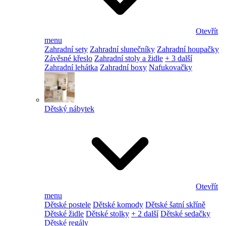
Otevřít
menu
Zahradní sety
Zahradní slunečníky
Zahradní houpačky
Závěsné křeslo
Zahradní stoly a židle
+ 3 další
Zahradní lehátka
Zahradní boxy
Nafukovačky
Dětský nábytek
Otevřít
menu
Dětské postele
Dětské komody
Dětské šatní skříně
Dětské židle
Dětské stolky
+ 2 další
Dětské sedačky
Dětské regály