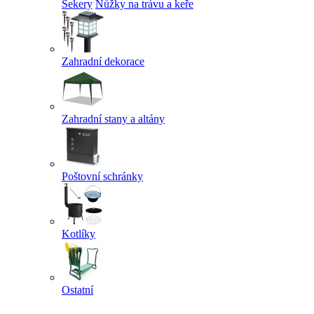
Sekery
Nůžky na trávu a keře
Zahradní dekorace
Zahradní stany a altány
Poštovní schránky
Kotlíky
Ostatní