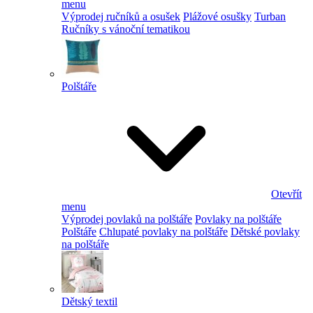
menu
Výprodej ručníků a osušek
Plážové osušky
Turban
Ručníky s vánoční tematikou
Polštáře
Otevřít
menu
Výprodej povlaků na polštáře
Povlaky na polštáře
Polštáře
Chlupaté povlaky na polštáře
Dětské povlaky
na polštáře
Dětský textil