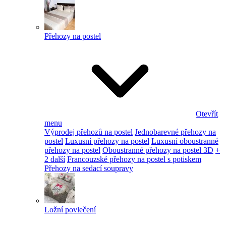
Přehozy na postel
Otevřít
menu
Výprodej přehozů na postel
Jednobarevné přehozy na
postel
Luxusní přehozy na postel
Luxusní oboustranné
přehozy na postel
Oboustranné přehozy na postel 3D
+
2 další
Francouzské přehozy na postel s potiskem
Přehozy na sedací soupravy
Ložní povlečení