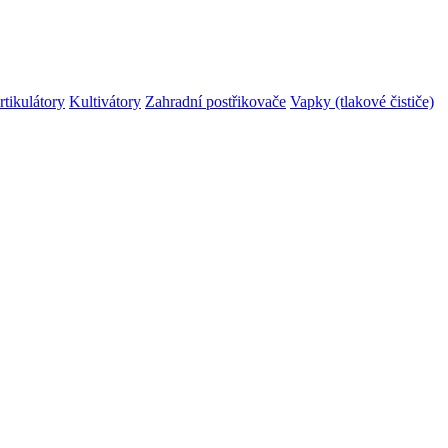
rtikulátory
Kultivátory
Zahradní postřikovače
Vapky (tlakové čističe)