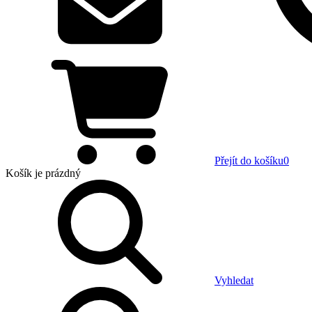
Přejít do košíku
0
Košík
je prázdný
Vyhledat