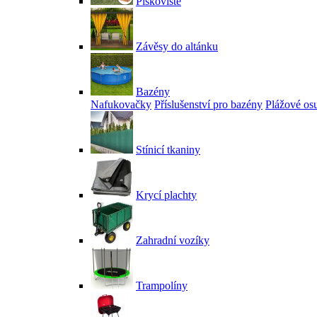
Pískoviště
Závěsy do altánku
Bazény
Nafukovačky
Příslušenství pro bazény
Plážové os
Stínicí tkaniny
Krycí plachty
Zahradní vozíky
Trampolíny