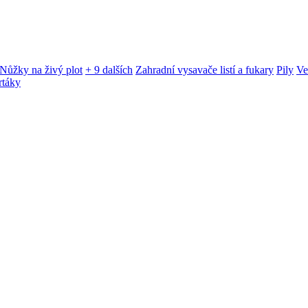
Nůžky na živý plot
+ 9 dalších
Zahradní vysavače listí a fukary
Pily
Ve
rtáky