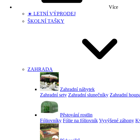
Více
☀️ LETNÍ VÝPRODEJ
ŠKOLNÍ TAŠKY
ZAHRADA
Zahradní nábytek
Zahradní sety
Zahradní slunečníky
Zahradní houp
Pěstování rostlin
Fóliovníky
Fólie na fóliovník
Vyvýšené záhony
Kv