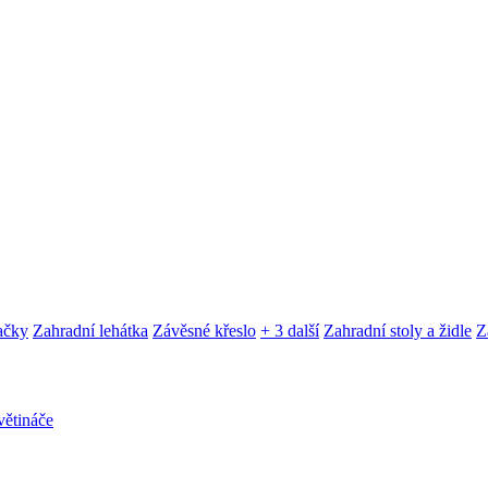
ačky
Zahradní lehátka
Závěsné křeslo
+ 3 další
Zahradní stoly a židle
Z
ětináče