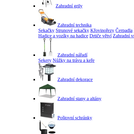
Zahradní grily
Zahradní technika
Sekačky
Strunové sekačky
Křovinořezy
Čerpadla
Hadice a vozíky na hadice
Drtiče větví
Zahradní v
Zahradní nářadí
Sekery
Nůžky na trávu a keře
Zahradní dekorace
Zahradní stany a altány
Poštovní schránky