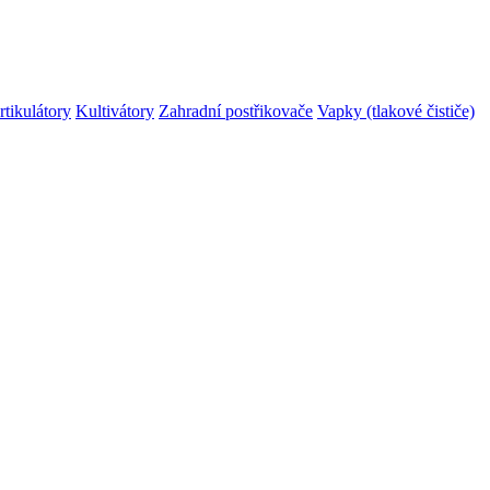
rtikulátory
Kultivátory
Zahradní postřikovače
Vapky (tlakové čističe)