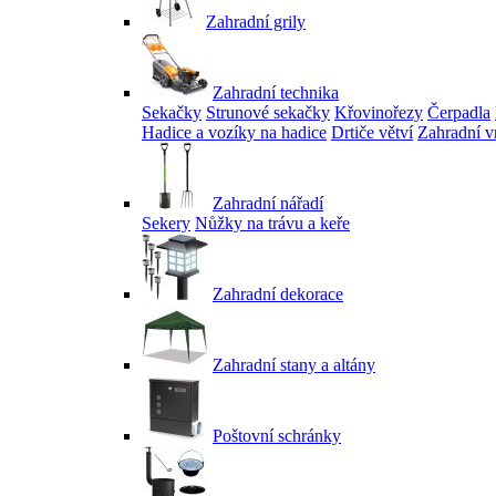
Zahradní grily
Zahradní technika
Sekačky
Strunové sekačky
Křovinořezy
Čerpadla
Hadice a vozíky na hadice
Drtiče větví
Zahradní v
Zahradní nářadí
Sekery
Nůžky na trávu a keře
Zahradní dekorace
Zahradní stany a altány
Poštovní schránky