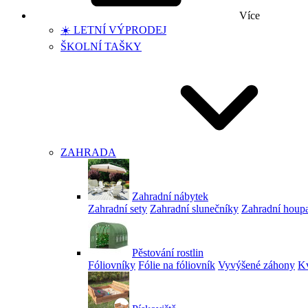
Více
☀️ LETNÍ VÝPRODEJ
ŠKOLNÍ TAŠKY
ZAHRADA
Zahradní nábytek
Zahradní sety
Zahradní slunečníky
Zahradní houp
Pěstování rostlin
Fóliovníky
Fólie na fóliovník
Vyvýšené záhony
Kv