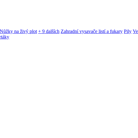
Nůžky na živý plot
+ 9 dalších
Zahradní vysavače listí a fukary
Pily
Ve
rtáky