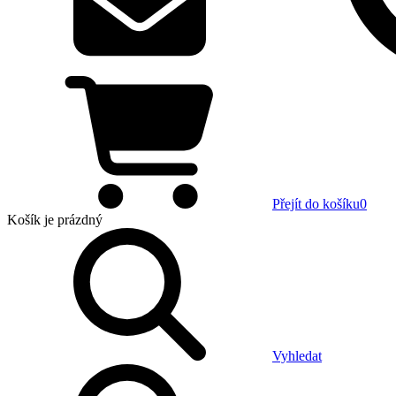
Přejít do košíku
0
Košík
je prázdný
Vyhledat