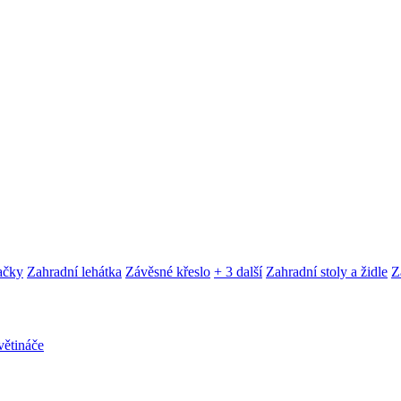
ačky
Zahradní lehátka
Závěsné křeslo
+ 3 další
Zahradní stoly a židle
Z
ětináče