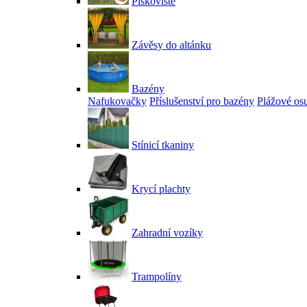
Pískoviště
Závěsy do altánku
Bazény
Nafukovačky
Příslušenství pro bazény
Plážové os
Stínicí tkaniny
Krycí plachty
Zahradní vozíky
Trampolíny