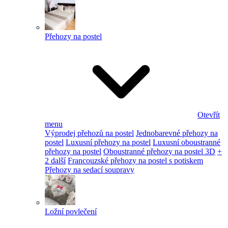
Přehozy na postel
Otevřít
menu
Výprodej přehozů na postel
Jednobarevné přehozy na
postel
Luxusní přehozy na postel
Luxusní oboustranné
přehozy na postel
Oboustranné přehozy na postel 3D
+
2 další
Francouzské přehozy na postel s potiskem
Přehozy na sedací soupravy
Ložní povlečení