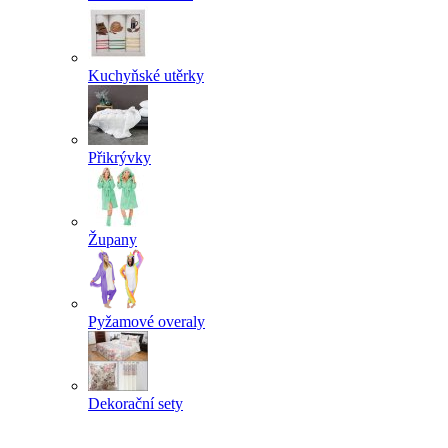
Kuchyňské utěrky
Přikrývky
Župany
Pyžamové overaly
Dekorační sety