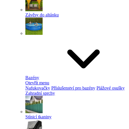
Závěsy do altánku
Bazény
Otevřít menu
Nafukovačky
Příslušenství pro bazény
Plážové osušky
Zahradní sprchy
Stínicí tkaniny