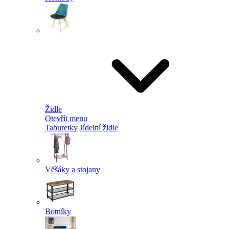
Židle
Otevřít menu
Taburetky
Jídelní židle
Věšáky a stojany
Botníky