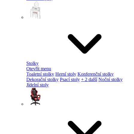
Stolky
Otevřít menu
Toaletní stolky
Herní stoly
Konferenční stolky
Dekorační stolky
Psací stoly
+ 2 další
Noční stolky
Jídelní stoly