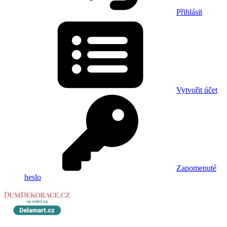
Přihlásit
Vytvořit účet
Zapomenuté
heslo