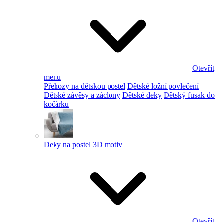
Otevřít
menu
Přehozy na dětskou postel
Dětské ložní povlečení
Dětské závěsy a záclony
Dětské deky
Dětský fusak do
kočárku
Deky na postel 3D motiv
Otevřít