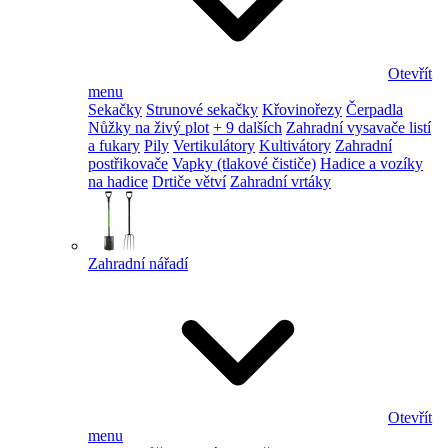
Otevřít
menu
Sekačky
Strunové sekačky
Křovinořezy
Čerpadla
Nůžky na živý plot
+ 9 dalších
Zahradní vysavače listí
a fukary
Pily
Vertikulátory
Kultivátory
Zahradní
postřikovače
Vapky (tlakové čističe)
Hadice a vozíky
na hadice
Drtiče větví
Zahradní vrtáky
Zahradní nářadí
Otevřít
menu