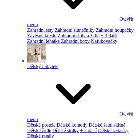
Otevřít
menu
Zahradní sety
Zahradní slunečníky
Zahradní houpačky
Závěsné křeslo
Zahradní stoly a židle
+ 3 další
Zahradní lehátka
Zahradní boxy
Nafukovačky
Dětský nábytek
Otevřít
menu
Dětské postele
Dětské komody
Dětské šatní skříně
Dětské židle
Dětské stolky
+ 2 další
Dětské sedačky
Dětské regály