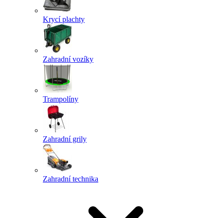
Krycí plachty
Zahradní vozíky
Trampolíny
Zahradní grily
Zahradní technika