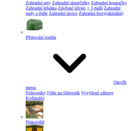
Zahradní sety
Zahradní slunečníky
Zahradní houpačky
Zahradní lehátka
Závěsné křeslo
+ 3 další
Zahradní
stoly a židle
Zahradní lavice
Zahradní boxy
(aktuální)
Pěstování rostlin
Otevřít
menu
Fóliovníky
Fólie na fóliovník
Vyvýšené záhony
Květináče
Pískoviště