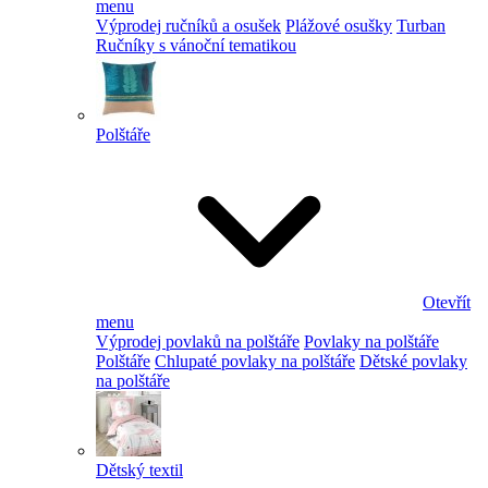
menu
Výprodej ručníků a osušek
Plážové osušky
Turban
Ručníky s vánoční tematikou
Polštáře
Otevřít
menu
Výprodej povlaků na polštáře
Povlaky na polštáře
Polštáře
Chlupaté povlaky na polštáře
Dětské povlaky
na polštáře
Dětský textil