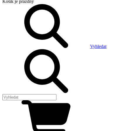
Košík
je prázdný
Vyhledat