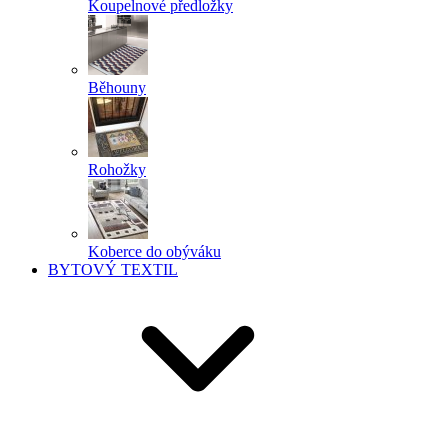
Koupelnové předložky
Běhouny
Rohožky
Koberce do obýváku
BYTOVÝ TEXTIL