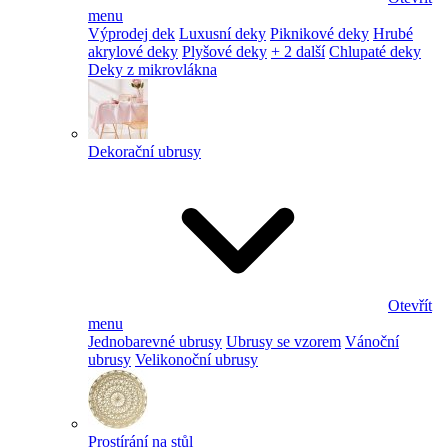
menu
Výprodej dek
Luxusní deky
Piknikové deky
Hrubé
akrylové deky
Plyšové deky
+ 2 další
Chlupaté deky
Deky z mikrovlákna
Dekorační ubrusy
Otevřít
menu
Jednobarevné ubrusy
Ubrusy se vzorem
Vánoční
ubrusy
Velikonoční ubrusy
Prostírání na stůl