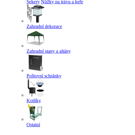
Sekery
Nůžky na trávu a keře
Zahradní dekorace
Zahradní stany a altány
Poštovní schránky
Kotlíky
Ostatní