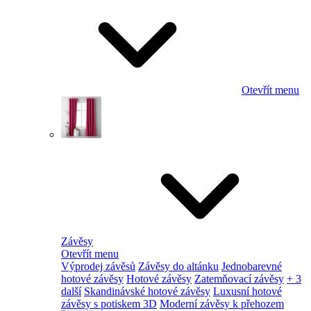
Otevřít menu
Závěsy
Otevřít menu
Výprodej závěsů
Závěsy do altánku
Jednobarevné
hotové závěsy
Hotové závěsy
Zatemňovací závěsy
+ 3
další
Skandinávské hotové závěsy
Luxusní hotové
závěsy s potiskem 3D
Moderní závěsy k přehozem