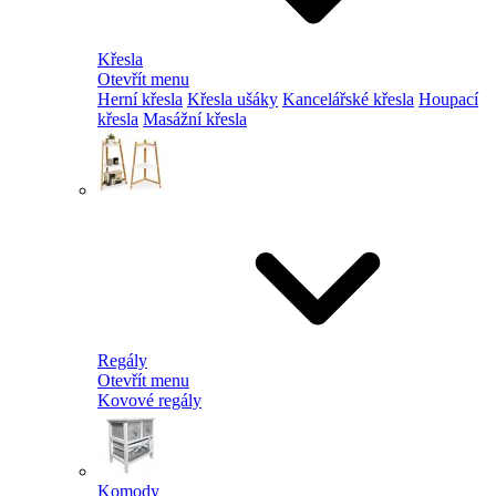
Křesla
Otevřít menu
Herní křesla
Křesla ušáky
Kancelářské křesla
Houpací
křesla
Masážní křesla
Regály
Otevřít menu
Kovové regály
Komody