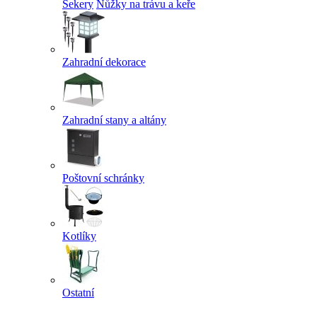
Sekery
Nůžky na trávu a keře
Zahradní dekorace
Zahradní stany a altány
Poštovní schránky
Kotlíky
Ostatní