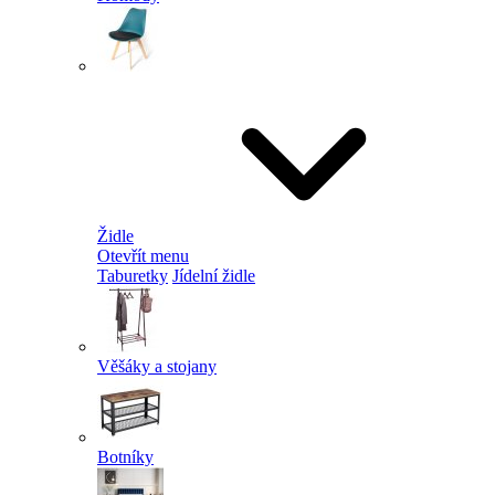
Židle
Otevřít menu
Taburetky
Jídelní židle
Věšáky a stojany
Botníky