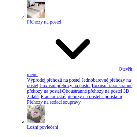
Přehozy na postel
Otevřít
menu
Výprodej přehozů na postel
Jednobarevné přehozy na
postel
Luxusní přehozy na postel
Luxusní oboustranné
přehozy na postel
Oboustranné přehozy na postel 3D
+
2 další
Francouzské přehozy na postel s potiskem
Přehozy na sedací soupravy
Ložní povlečení