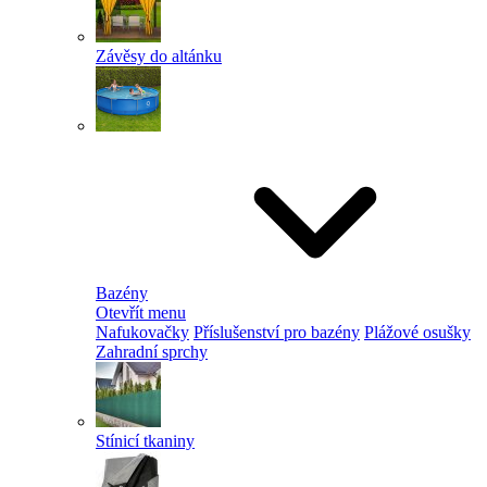
Závěsy do altánku
Bazény
Otevřít menu
Nafukovačky
Příslušenství pro bazény
Plážové osušky
Zahradní sprchy
Stínicí tkaniny