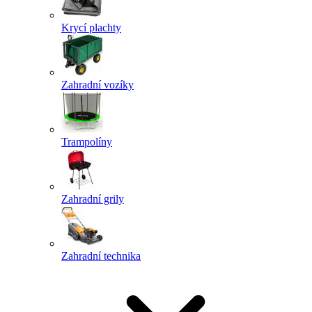
Krycí plachty
Zahradní vozíky
Trampolíny
Zahradní grily
Zahradní technika