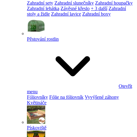
Zahradní sety
Zahradní slunečníky
Zahradní houpačky
Zahradní lehátka
Závěsné křeslo
+ 3 další
Zahradní
stoly a židle
Zahradní lavice
Zahradní boxy
Pěstování rostlin
Otevřít
menu
Fóliovníky
Fólie na fóliovník
Vyvýšené záhony
Květináče
Pískoviště