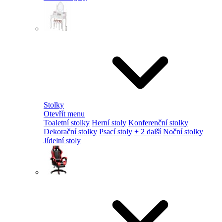
Stolky
Otevřít menu
Toaletní stolky
Herní stoly
Konferenční stolky
Dekorační stolky
Psací stoly
+ 2 další
Noční stolky
Jídelní stoly