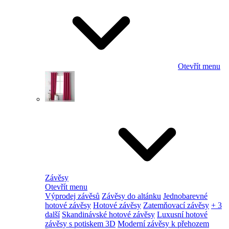
Otevřít menu
Závěsy
Otevřít menu
Výprodej závěsů
Závěsy do altánku
Jednobarevné
hotové závěsy
Hotové závěsy
Zatemňovací závěsy
+ 3
další
Skandinávské hotové závěsy
Luxusní hotové
závěsy s potiskem 3D
Moderní závěsy k přehozem