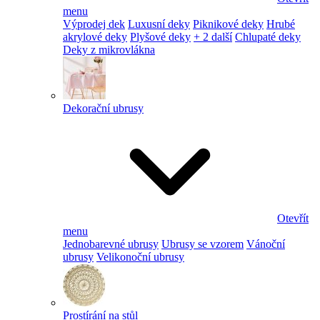
menu
Výprodej dek
Luxusní deky
Piknikové deky
Hrubé
akrylové deky
Plyšové deky
+ 2 další
Chlupaté deky
Deky z mikrovlákna
Dekorační ubrusy
Otevřít
menu
Jednobarevné ubrusy
Ubrusy se vzorem
Vánoční
ubrusy
Velikonoční ubrusy
Prostírání na stůl