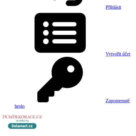
Přihlásit
Vytvořit účet
Zapomenuté
heslo