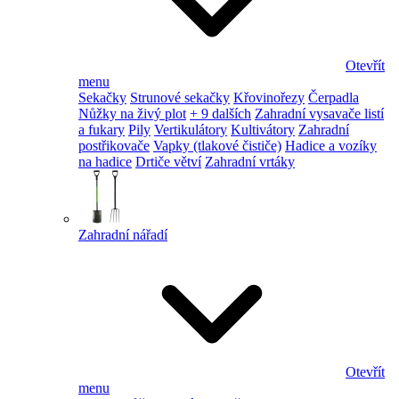
Otevřít
menu
Sekačky
Strunové sekačky
Křovinořezy
Čerpadla
Nůžky na živý plot
+ 9 dalších
Zahradní vysavače listí
a fukary
Pily
Vertikulátory
Kultivátory
Zahradní
postřikovače
Vapky (tlakové čističe)
Hadice a vozíky
na hadice
Drtiče větví
Zahradní vrtáky
Zahradní nářadí
Otevřít
menu