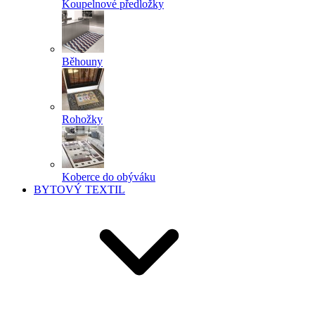
Koupelnové předložky
Běhouny
Rohožky
Koberce do obýváku
BYTOVÝ TEXTIL