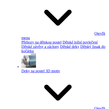
Otevřít
menu
Přehozy na dětskou postel
Dětské ložní povlečení
Dětské závěsy a záclony
Dětské deky
Dětský fusak do
kočárku
Deky na postel 3D motiv
Otevřít