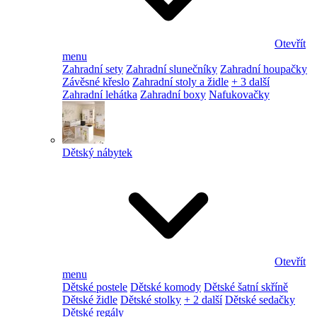
Otevřít
menu
Zahradní sety
Zahradní slunečníky
Zahradní houpačky
Závěsné křeslo
Zahradní stoly a židle
+ 3 další
Zahradní lehátka
Zahradní boxy
Nafukovačky
Dětský nábytek
Otevřít
menu
Dětské postele
Dětské komody
Dětské šatní skříně
Dětské židle
Dětské stolky
+ 2 další
Dětské sedačky
Dětské regály