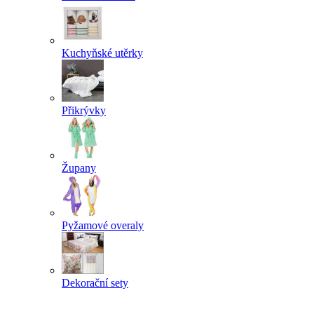
Kuchyňské utěrky
Přikrývky
Župany
Pyžamové overaly
Dekorační sety