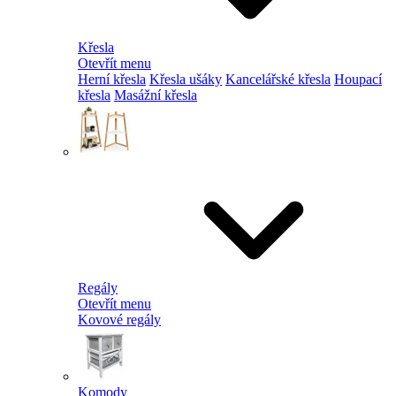
Křesla
Otevřít menu
Herní křesla
Křesla ušáky
Kancelářské křesla
Houpací
křesla
Masážní křesla
Regály
Otevřít menu
Kovové regály
Komody