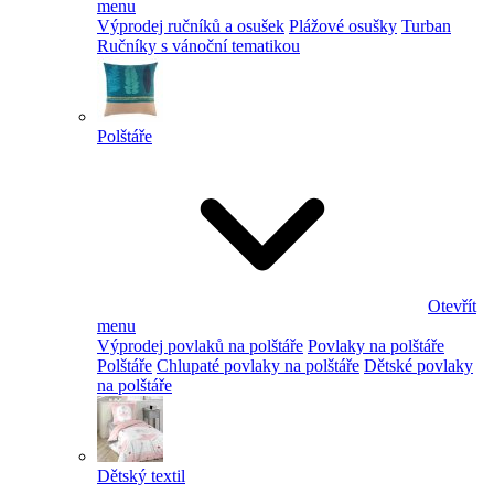
menu
Výprodej ručníků a osušek
Plážové osušky
Turban
Ručníky s vánoční tematikou
Polštáře
Otevřít
menu
Výprodej povlaků na polštáře
Povlaky na polštáře
Polštáře
Chlupaté povlaky na polštáře
Dětské povlaky
na polštáře
Dětský textil