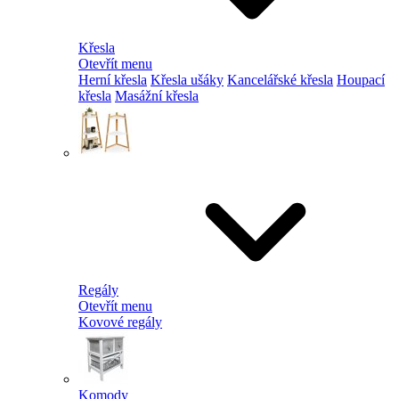
Křesla
Otevřít menu
Herní křesla
Křesla ušáky
Kancelářské křesla
Houpací
křesla
Masážní křesla
Regály
Otevřít menu
Kovové regály
Komody