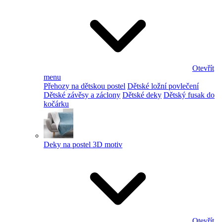
Otevřít
menu
Přehozy na dětskou postel
Dětské ložní povlečení
Dětské závěsy a záclony
Dětské deky
Dětský fusak do
kočárku
Deky na postel 3D motiv
Otevřít