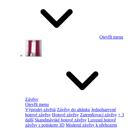
Otevřít menu
Závěsy
Otevřít menu
Výprodej závěsů
Závěsy do altánku
Jednobarevné
hotové závěsy
Hotové závěsy
Zatemňovací závěsy
+ 3
další
Skandinávské hotové závěsy
Luxusní hotové
závěsy s potiskem 3D
Moderní závěsy k přehozem