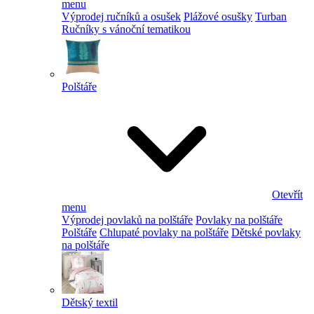
menu
Výprodej ručníků a osušek
Plážové osušky
Turban
Ručníky s vánoční tematikou
Polštáře
Otevřít
menu
Výprodej povlaků na polštáře
Povlaky na polštáře
Polštáře
Chlupaté povlaky na polštáře
Dětské povlaky
na polštáře
Dětský textil