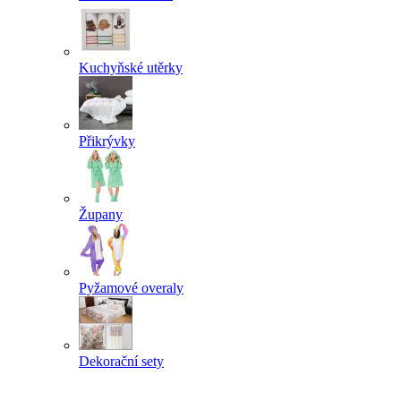
Kuchyňské utěrky
Přikrývky
Župany
Pyžamové overaly
Dekorační sety