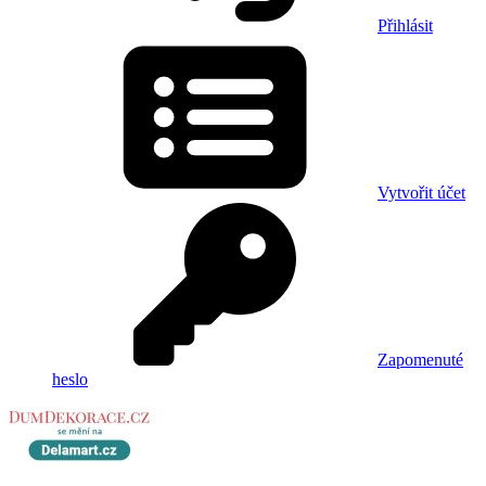
Přihlásit
Vytvořit účet
Zapomenuté
heslo