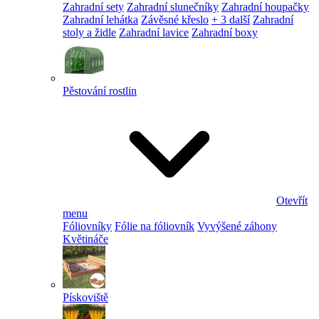
Zahradní sety
Zahradní slunečníky
Zahradní houpačky
Zahradní lehátka
Závěsné křeslo
+ 3 další
Zahradní
stoly a židle
Zahradní lavice
Zahradní boxy
Pěstování rostlin
Otevřít
menu
Fóliovníky
Fólie na fóliovník
Vyvýšené záhony
Květináče
Pískoviště