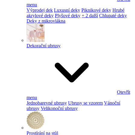
menu
Výprodej dek
Luxusní deky
Piknikové deky
Hrubé
akrylové deky
Plyšové deky
+ 2 další
Chlupaté deky
Deky z mikrovlákna
Dekorační ubrusy
Otevřít
menu
Jednobarevné ubrusy
Ubrusy se vzorem
Vánoční
ubrusy
Velikonoční ubrusy
Prostírání na stůl