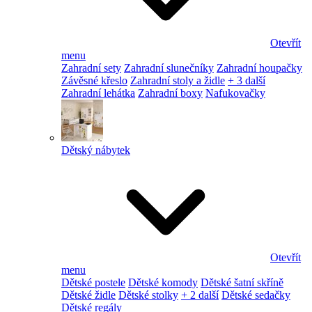
Otevřít
menu
Zahradní sety
Zahradní slunečníky
Zahradní houpačky
Závěsné křeslo
Zahradní stoly a židle
+ 3 další
Zahradní lehátka
Zahradní boxy
Nafukovačky
Dětský nábytek
Otevřít
menu
Dětské postele
Dětské komody
Dětské šatní skříně
Dětské židle
Dětské stolky
+ 2 další
Dětské sedačky
Dětské regály