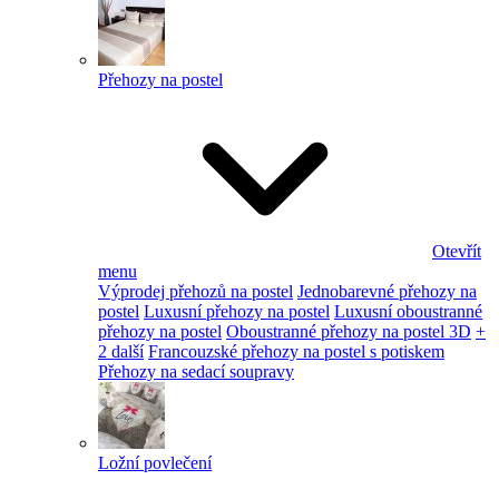
Přehozy na postel
Otevřít
menu
Výprodej přehozů na postel
Jednobarevné přehozy na
postel
Luxusní přehozy na postel
Luxusní oboustranné
přehozy na postel
Oboustranné přehozy na postel 3D
+
2 další
Francouzské přehozy na postel s potiskem
Přehozy na sedací soupravy
Ložní povlečení