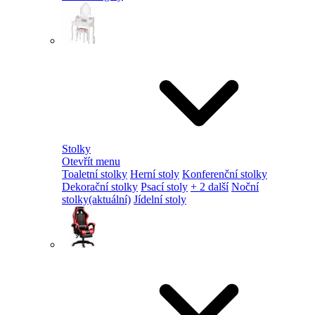
Stolky
Otevřít menu
Toaletní stolky
Herní stoly
Konferenční stolky
Dekorační stolky
Psací stoly
+ 2 další
Noční
stolky
(aktuální)
Jídelní stoly