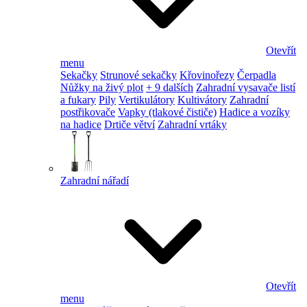
Otevřít
menu
Sekačky
Strunové sekačky
Křovinořezy
Čerpadla
Nůžky na živý plot
+ 9 dalších
Zahradní vysavače listí
a fukary
Pily
Vertikulátory
Kultivátory
Zahradní
postřikovače
Vapky (tlakové čističe)
Hadice a vozíky
na hadice
Drtiče větví
Zahradní vrtáky
Zahradní nářadí
Otevřít
menu