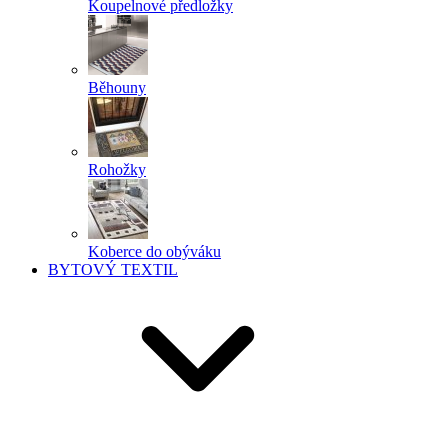
Koupelnové předložky
Běhouny
Rohožky
Koberce do obýváku
BYTOVÝ TEXTIL