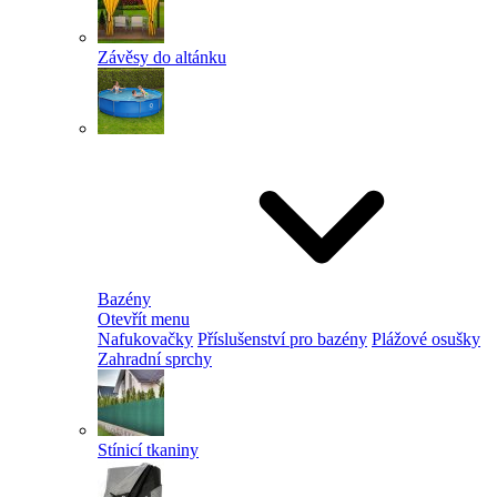
Závěsy do altánku
Bazény
Otevřít menu
Nafukovačky
Příslušenství pro bazény
Plážové osušky
Zahradní sprchy
Stínicí tkaniny