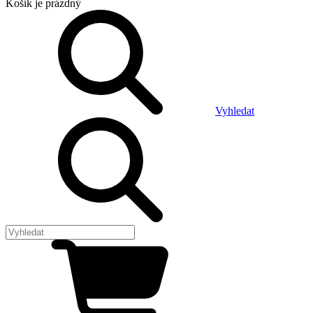
Košík
je prázdný
Vyhledat