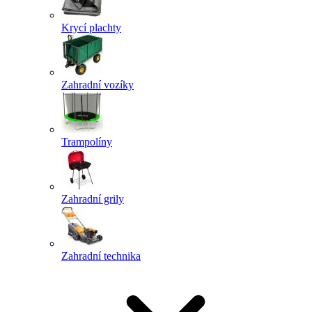
Krycí plachty
Zahradní vozíky
Trampolíny
Zahradní grily
Zahradní technika