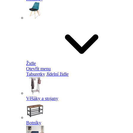
Židle
Otevřít menu
Taburetky
Jídelní židle
Věšáky a stojany
Botníky