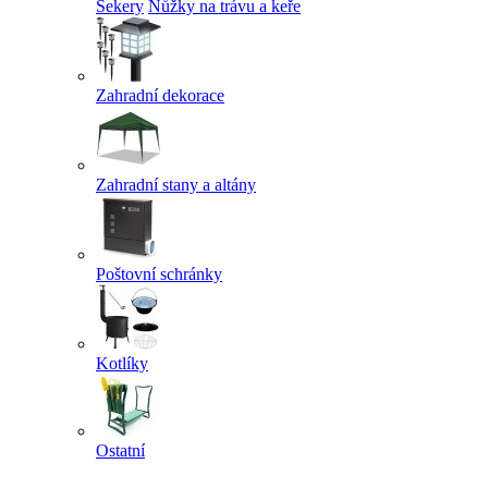
Sekery
Nůžky na trávu a keře
Zahradní dekorace
Zahradní stany a altány
Poštovní schránky
Kotlíky
Ostatní