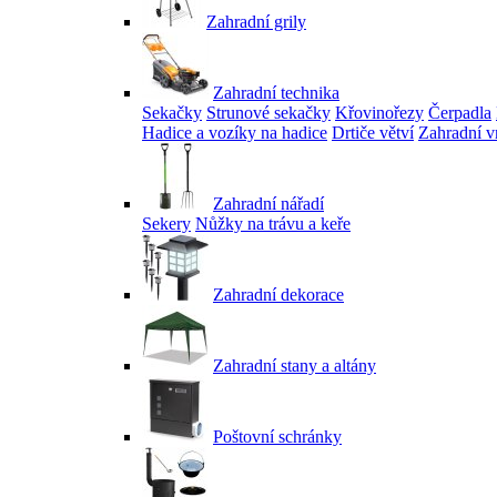
Zahradní grily
Zahradní technika
Sekačky
Strunové sekačky
Křovinořezy
Čerpadla
Hadice a vozíky na hadice
Drtiče větví
Zahradní v
Zahradní nářadí
Sekery
Nůžky na trávu a keře
Zahradní dekorace
Zahradní stany a altány
Poštovní schránky