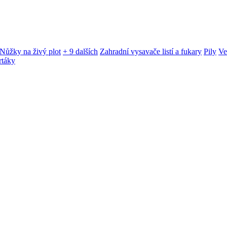
Nůžky na živý plot
+ 9 dalších
Zahradní vysavače listí a fukary
Pily
Ve
rtáky