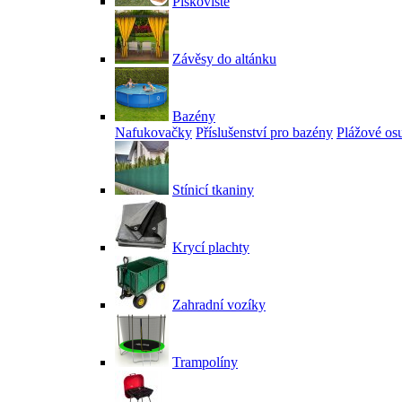
Pískoviště
Závěsy do altánku
Bazény
Nafukovačky
Příslušenství pro bazény
Plážové os
Stínicí tkaniny
Krycí plachty
Zahradní vozíky
Trampolíny