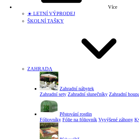
Více
☀️ LETNÍ VÝPRODEJ
ŠKOLNÍ TAŠKY
ZAHRADA
Zahradní nábytek
Zahradní sety
Zahradní slunečníky
Zahradní houp
Pěstování rostlin
Fóliovníky
Fólie na fóliovník
Vyvýšené záhony
Kv