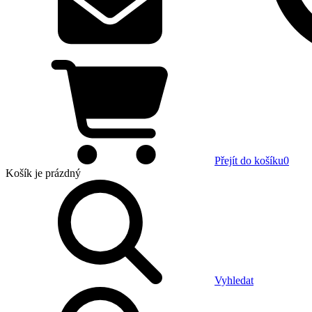
Přejít do košíku
0
Košík
je prázdný
Vyhledat