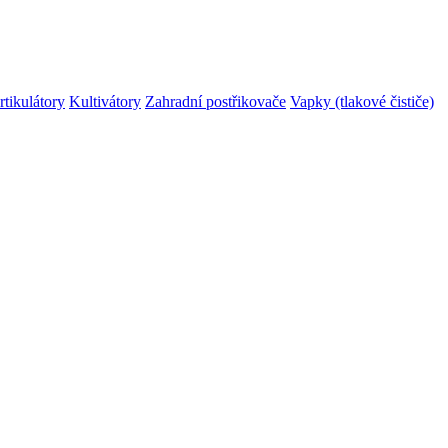
rtikulátory
Kultivátory
Zahradní postřikovače
Vapky (tlakové čističe)