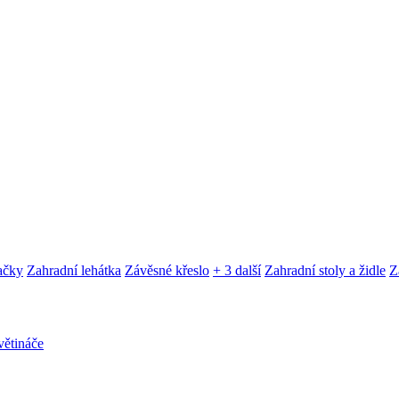
ačky
Zahradní lehátka
Závěsné křeslo
+ 3 další
Zahradní stoly a židle
Z
ětináče