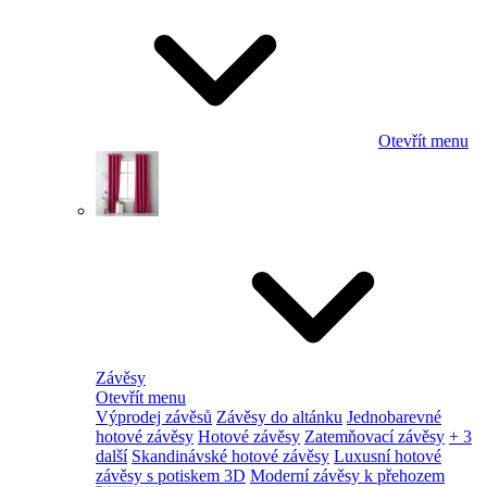
Otevřít menu
Závěsy
Otevřít menu
Výprodej závěsů
Závěsy do altánku
Jednobarevné
hotové závěsy
Hotové závěsy
Zatemňovací závěsy
+ 3
další
Skandinávské hotové závěsy
Luxusní hotové
závěsy s potiskem 3D
Moderní závěsy k přehozem