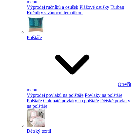
menu
Výprodej ručníků a osušek
Plážové osušky
Turban
Ručníky s vánoční tematikou
Polštáře
Otevřít
menu
Výprodej povlaků na polštáře
Povlaky na polštáře
Polštáře
Chlupaté povlaky na polštáře
Dětské povlaky
na polštáře
Dětský textil