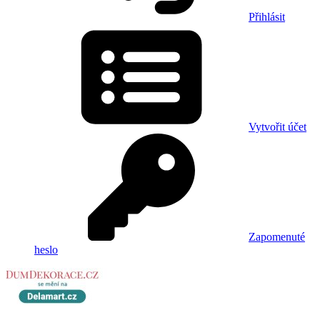
Přihlásit
Vytvořit účet
Zapomenuté
heslo