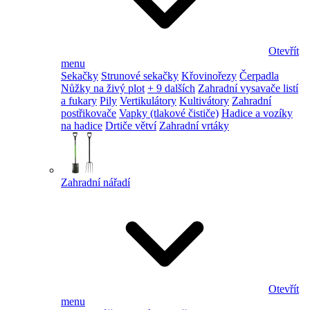
Otevřít
menu
Sekačky
Strunové sekačky
Křovinořezy
Čerpadla
Nůžky na živý plot
+ 9 dalších
Zahradní vysavače listí
a fukary
Pily
Vertikulátory
Kultivátory
Zahradní
postřikovače
Vapky (tlakové čističe)
Hadice a vozíky
na hadice
Drtiče větví
Zahradní vrtáky
Zahradní nářadí
Otevřít
menu