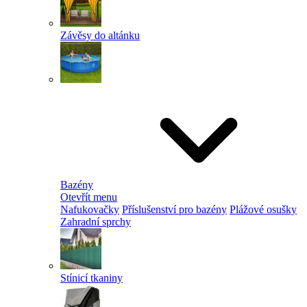
Závěsy do altánku
Bazény
Otevřít menu
Nafukovačky
Příslušenství pro bazény
Plážové osušky
Zahradní sprchy
Stínicí tkaniny