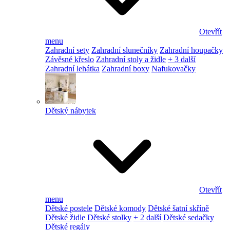
Otevřít
menu
Zahradní sety
Zahradní slunečníky
Zahradní houpačky
Závěsné křeslo
Zahradní stoly a židle
+ 3 další
Zahradní lehátka
Zahradní boxy
Nafukovačky
Dětský nábytek
Otevřít
menu
Dětské postele
Dětské komody
Dětské šatní skříně
Dětské židle
Dětské stolky
+ 2 další
Dětské sedačky
Dětské regály