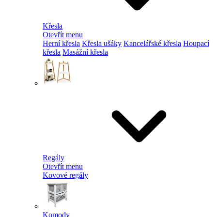
Křesla
Otevřít menu
Herní křesla
Křesla ušáky
Kancelářské křesla
Houpací
křesla
Masážní křesla
Regály
Otevřít menu
Kovové regály
Komody