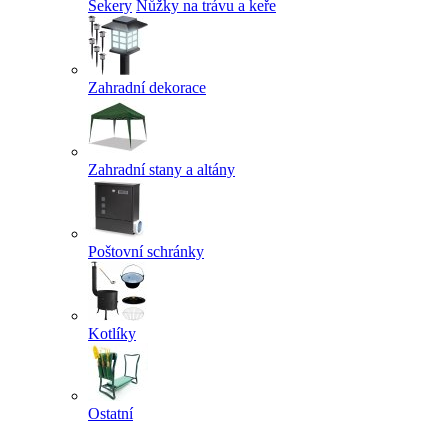
Sekery
Nůžky na trávu a keře
Zahradní dekorace
Zahradní stany a altány
Poštovní schránky
Kotlíky
Ostatní