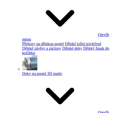
Otevřít
menu
Přehozy na dětskou postel
Dětské ložní povlečení
Dětské závěsy a záclony
Dětské deky
Dětský fusak do
kočárku
Deky na postel 3D motiv
Otevřít