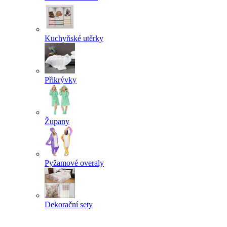
Kuchyňské utěrky
Přikrývky
Župany
Pyžamové overaly
Dekorační sety