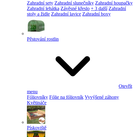
Zahradní sety
Zahradní slunečníky
Zahradní houpačky
Zahradní lehátka
Závěsné křeslo
+ 3 další
Zahradní
stoly a židle
Zahradní lavice
Zahradní boxy
Pěstování rostlin
Otevřít
menu
Fóliovníky
Fólie na fóliovník
Vyvýšené záhony
Květináče
Pískoviště