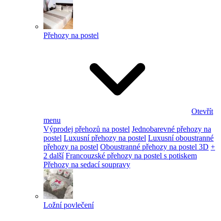
Přehozy na postel
Otevřít
menu
Výprodej přehozů na postel
Jednobarevné přehozy na
postel
Luxusní přehozy na postel
Luxusní oboustranné
přehozy na postel
Oboustranné přehozy na postel 3D
+
2 další
Francouzské přehozy na postel s potiskem
Přehozy na sedací soupravy
Ložní povlečení