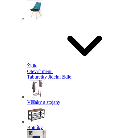
Židle
Otevřít menu
Taburetky
Jídelní židle
Věšáky a stojany
Botníky