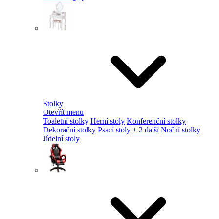
Stolky
Otevřít menu
Toaletní stolky
Herní stoly
Konferenční stolky
Dekorační stolky
Psací stoly
+ 2 další
Noční stolky
Jídelní stoly