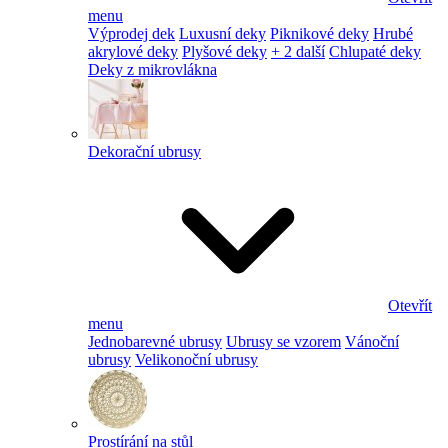
menu
Výprodej dek
Luxusní deky
Piknikové deky
Hrubé
akrylové deky
Plyšové deky
+ 2 další
Chlupaté deky
Deky z mikrovlákna
Dekorační ubrusy
Otevřít
menu
Jednobarevné ubrusy
Ubrusy se vzorem
Vánoční
ubrusy
Velikonoční ubrusy
Prostírání na stůl