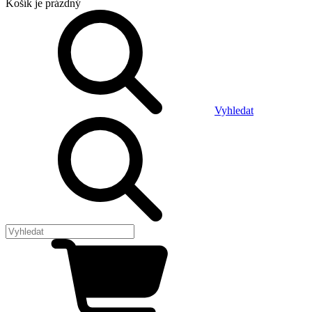
Košík
je prázdný
Vyhledat