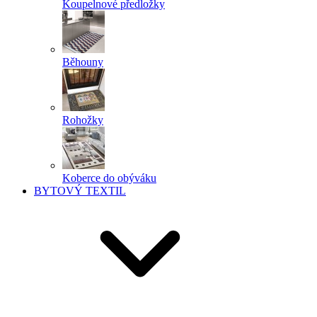
Koupelnové předložky
Běhouny
Rohožky
Koberce do obýváku
BYTOVÝ TEXTIL