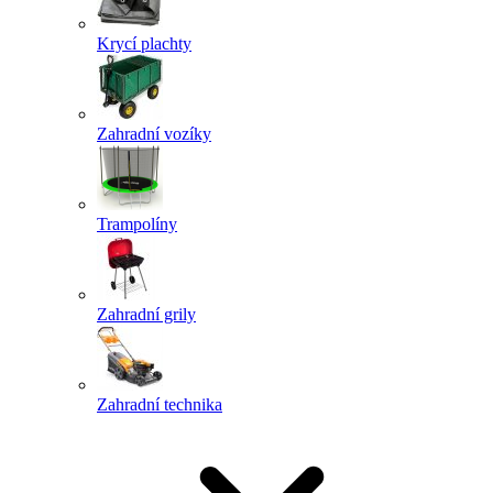
Krycí plachty
Zahradní vozíky
Trampolíny
Zahradní grily
Zahradní technika