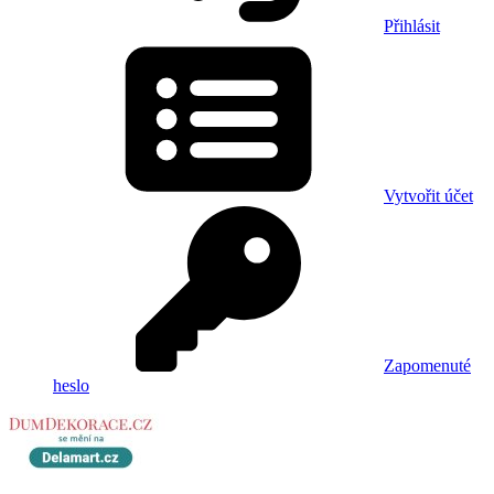
Přihlásit
Vytvořit účet
Zapomenuté
heslo