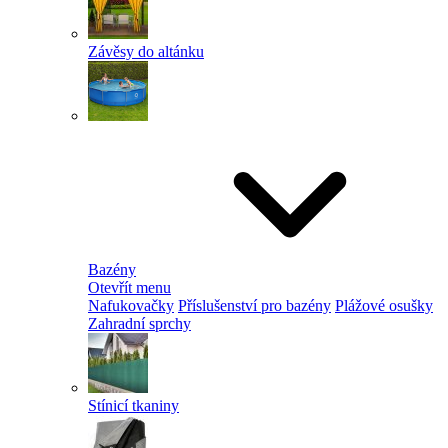
Závěsy do altánku
Bazény
Otevřít menu
Nafukovačky
Příslušenství pro bazény
Plážové osušky
Zahradní sprchy
Stínicí tkaniny