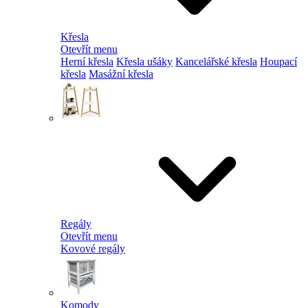
Křesla
Otevřít menu
Herní křesla
Křesla ušáky
Kancelářské křesla
Houpací
křesla
Masážní křesla
Regály
Otevřít menu
Kovové regály
Komody