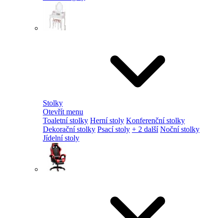
Stolky
Otevřít menu
Toaletní stolky
Herní stoly
Konferenční stolky
Dekorační stolky
Psací stoly
+ 2 další
Noční stolky
Jídelní stoly