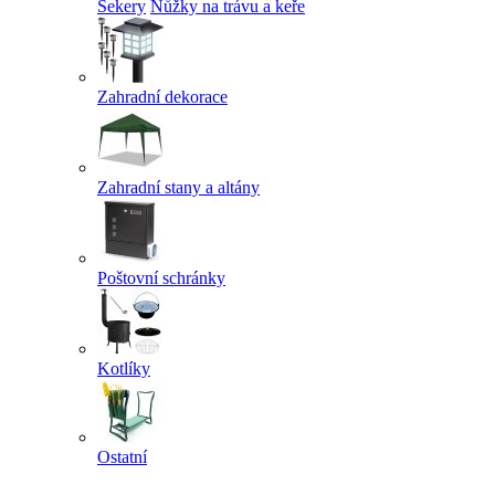
Sekery
Nůžky na trávu a keře
Zahradní dekorace
Zahradní stany a altány
Poštovní schránky
Kotlíky
Ostatní