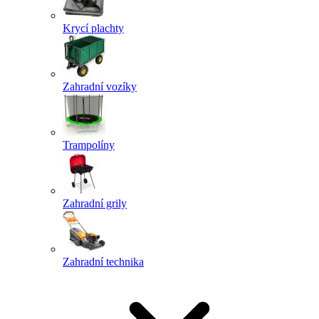
Krycí plachty
Zahradní vozíky
Trampolíny
Zahradní grily
Zahradní technika