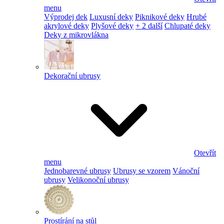
menu
Výprodej dek
Luxusní deky
Piknikové deky
Hrubé
akrylové deky
Plyšové deky
+ 2 další
Chlupaté deky
Deky z mikrovlákna
Dekorační ubrusy
Otevřít
menu
Jednobarevné ubrusy
Ubrusy se vzorem
Vánoční
ubrusy
Velikonoční ubrusy
Prostírání na stůl