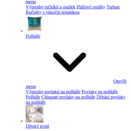
menu
Výprodej ručníků a osušek
Plážové osušky
Turban
Ručníky s vánoční tematikou
Polštáře
Otevřít
menu
Výprodej povlaků na polštáře
Povlaky na polštáře
Polštáře
Chlupaté povlaky na polštáře
Dětské povlaky
na polštáře
Dětský textil