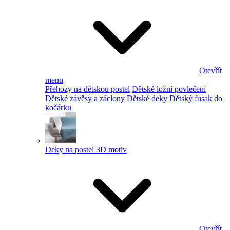
Otevřít
menu
Přehozy na dětskou postel
Dětské ložní povlečení
Dětské závěsy a záclony
Dětské deky
Dětský fusak do
kočárku
Deky na postel 3D motiv
Otevřít