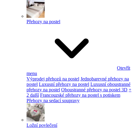
Přehozy na postel
Otevřít
menu
Výprodej přehozů na postel
Jednobarevné přehozy na
postel
Luxusní přehozy na postel
Luxusní oboustranné
přehozy na postel
Oboustranné přehozy na postel 3D
+
2 další
Francouzské přehozy na postel s potiskem
Přehozy na sedací soupravy
Ložní povlečení