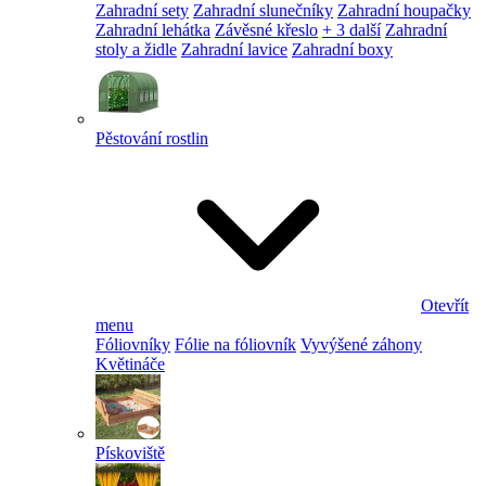
Zahradní sety
Zahradní slunečníky
Zahradní houpačky
Zahradní lehátka
Závěsné křeslo
+ 3 další
Zahradní
stoly a židle
Zahradní lavice
Zahradní boxy
Pěstování rostlin
Otevřít
menu
Fóliovníky
Fólie na fóliovník
Vyvýšené záhony
Květináče
Pískoviště