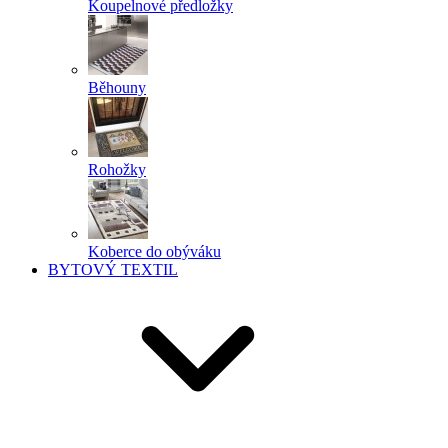
Koupelnové předložky
Běhouny
Rohožky
Koberce do obýváku
BYTOVÝ TEXTIL