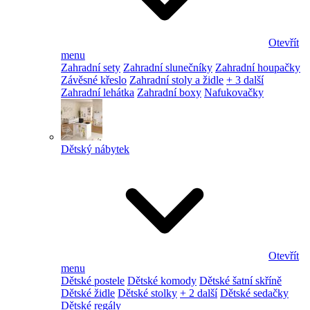
Otevřít
menu
Zahradní sety
Zahradní slunečníky
Zahradní houpačky
Závěsné křeslo
Zahradní stoly a židle
+ 3 další
Zahradní lehátka
Zahradní boxy
Nafukovačky
Dětský nábytek
Otevřít
menu
Dětské postele
Dětské komody
Dětské šatní skříně
Dětské židle
Dětské stolky
+ 2 další
Dětské sedačky
Dětské regály