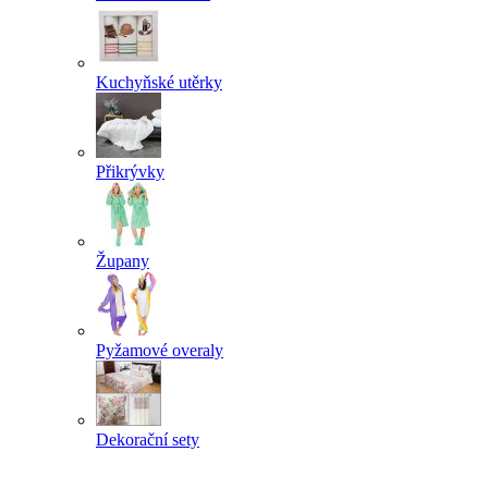
Kuchyňské utěrky
Přikrývky
Župany
Pyžamové overaly
Dekorační sety