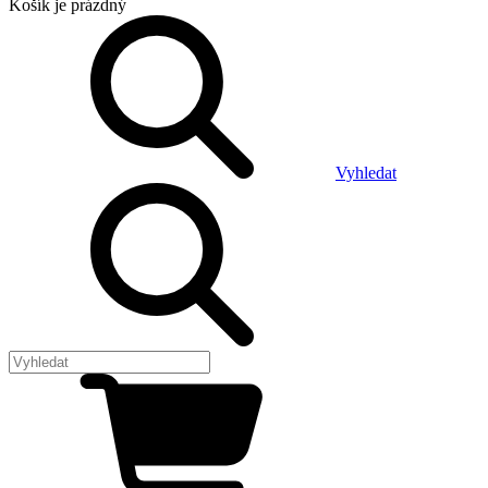
Košík
je prázdný
Vyhledat