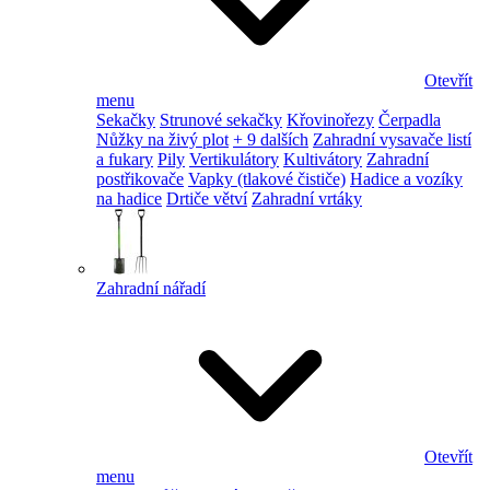
Otevřít
menu
Sekačky
Strunové sekačky
Křovinořezy
Čerpadla
Nůžky na živý plot
+ 9 dalších
Zahradní vysavače listí
a fukary
Pily
Vertikulátory
Kultivátory
Zahradní
postřikovače
Vapky (tlakové čističe)
Hadice a vozíky
na hadice
Drtiče větví
Zahradní vrtáky
Zahradní nářadí
Otevřít
menu