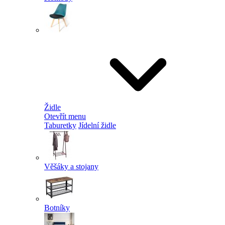
Židle
Otevřít menu
Taburetky
Jídelní židle
Věšáky a stojany
Botníky