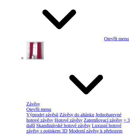
Otevřít menu
Závěsy
Otevřít menu
Výprodej závěsů
Závěsy do altánku
Jednobarevné
hotové závěsy
Hotové závěsy
Zatemňovací závěsy
+ 3
další
Skandinávské hotové závěsy
Luxusní hotové
závěsy s potiskem 3D
Moderní závěsy k přehozem