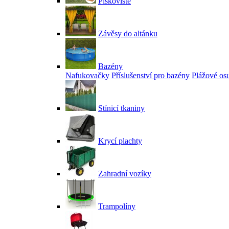
Pískoviště
Závěsy do altánku
Bazény
Nafukovačky
Příslušenství pro bazény
Plážové os
Stínicí tkaniny
Krycí plachty
Zahradní vozíky
Trampolíny