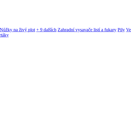
Nůžky na živý plot
+ 9 dalších
Zahradní vysavače listí a fukary
Pily
Ve
rtáky