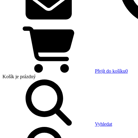
Přejít do košíku
0
Košík
je prázdný
Vyhledat