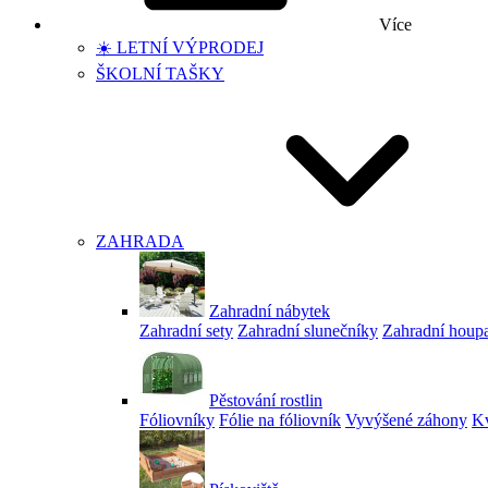
Více
☀️ LETNÍ VÝPRODEJ
ŠKOLNÍ TAŠKY
ZAHRADA
Zahradní nábytek
Zahradní sety
Zahradní slunečníky
Zahradní houp
Pěstování rostlin
Fóliovníky
Fólie na fóliovník
Vyvýšené záhony
Kv