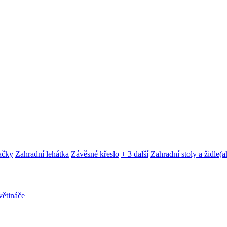
ačky
Zahradní lehátka
Závěsné křeslo
+ 3 další
Zahradní stoly a židle
(a
ětináče