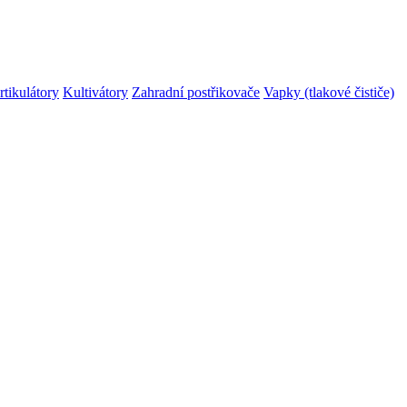
rtikulátory
Kultivátory
Zahradní postřikovače
Vapky (tlakové čističe)