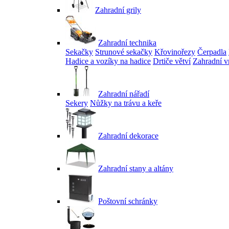
Zahradní grily
Zahradní technika
Sekačky
Strunové sekačky
Křovinořezy
Čerpadla
Hadice a vozíky na hadice
Drtiče větví
Zahradní v
Zahradní nářadí
Sekery
Nůžky na trávu a keře
Zahradní dekorace
Zahradní stany a altány
Poštovní schránky